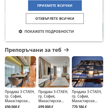
Още оферти на https://bulgariasir.imot.bg
ПРИЕМЕТЕ ВСИЧКИ
ОТХВЪРЛЕТЕ ВСИЧКИ
Манастирски ливади
ПОКАЖЕТЕ ПОДРОБНОСТИ
гр. София
Препоръчани за теб
Продава 3-СТАЕН,
Продава 3-СТАЕН,
Продава 3-СТАЕН,
П
гр. София,
гр. София,
гр. София,
г
Манастирски
Манастирски
Манастирски
М
ливади
ливади
ливади
л
690 000 €
699 000 €
770 386 €
7