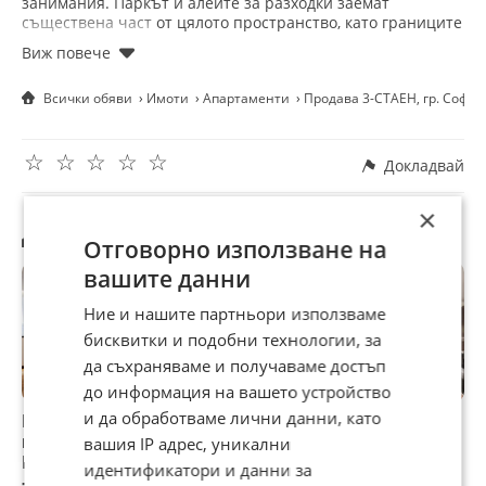
занимания. Паркът и алеите за разходки заемат
съществена част от цялото пространство, като границите
на комплекса са поставени с визуална бариера чрез
озеленяването.
Всички обяви
Имоти
Апартаменти
Продава 3-СТАЕН, гр. Софи
ХАРАКТЕРИСТИКИ НА ИМОТА
Разпределение: хол с трапезария и кухненски бокс, два
☆
☆
☆
☆
☆
балкона, две спални, две бани, мокро помещение има и
Докладвай
мазе.
×
ПРЕДИМСТВА НА ИМОТА
Другите търсят също
Отговорно използване на
Големи прозорци с панорамни гледки към Витоша;
вашите данни
Изключително качествените материали и изискани
обзавеждане;
Ние и нашите партньори използваме
Отоплението е подово чрез газово котле, като
допълнително са инсталирани климатици за комфорт
бисквитки и подобни технологии, за
през летните месеци;
да съхраняваме и получаваме достъп
Сграда с вълнуваща архитектура;
до информация на вашето устройство
Разнообразни възможности за активен и социален живот;
Проект, който свързва градската среда с природата;
и да обработваме лични данни, като
Продава 3-СТАЕН,
Продава 3-СТАЕН,
Продава 3-СТАЕН,
П
Отлична локация;
гр. София,
гр. София,
гр. София,
г
вашия IP адрес, уникални
Търговски помещения и детска градина;
Манастирски
Манастирски
Манастирски
М
идентификатори и данни за
Гараж - € 75 000 без ДДС.
ливади
ливади
ливади
л