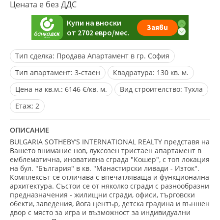
Цената е без ДДС
Тип сделка:
Продава Апартамент в гр. София
Тип апартамент:
3-стаен
Квадратура:
130 кв. м.
Цена на кв.м.:
6146 €/кв. м.
Вид строителство:
Тухла
Eтаж:
2
ОПИСАНИЕ
BULGARIA SOTHEBY’S INTERNATIONAL REALTY представя на
Вашето внимание нов, луксозен тристаен апартамент в
емблематична, иновативна сграда "Кошер", с топ локация
на бул. "България" в кв. "Манастирски ливади - Изток".
Комплексът се отличава с впечатляваща и функционална
архитектура. Състои се от няколко сгради с разнообразни
предназначения - жилищни сгради, офиси, търговски
обекти, заведения, йога център, детска градина и външен
двор с място за игра и възможност за индивидуални