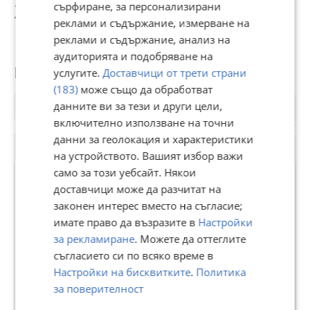
748 000 €
748 000 €
768 000 €
7
сърфиране, за персонализирани
ЛОКАЦИЯ НА ИМОТА
1 462 960,84 лв
1 462 960,84 лв
1 502 077,44 лв
1
реклами и съдържание, измерване на
реклами и съдържание, анализ на
До ключовия булевард и с бърз достъп до Околовръстен
път, сградата е разположена в близост до всичко
аудиторията и подобряване на
необходимо: градски транспорт, болница, Bulgaria Mall,
Потребител
услугите.
Доставчици от трети страни
вериги магазини и ресторанти, паркове и училища.
(183)
може също да обработват
Такса поддръжка: 1.20 евро/кв.м.
данните ви за тези и други цели,
включително използване на точни
Ref. 7808
данни за геолокация и характеристики
на устройството. Вашият избор важи
само за този уебсайт. Някои
доставчици може да разчитат на
законен интерес вместо на съгласие;
БЪЛГАРИЯ СОТБИС
имате право да възразите в
Настройки
ИНТЕРНЕШЪНЪЛ РИЪЛТИ
за рекламиране
. Можете да оттеглите
В Bazar.BG от 11 септември 2013г.
съгласието си по всяко време в
Последно активен днес в 15:41 ч.
Настройки на бисквитките
.
Политика
за поверителност
481 Обяви