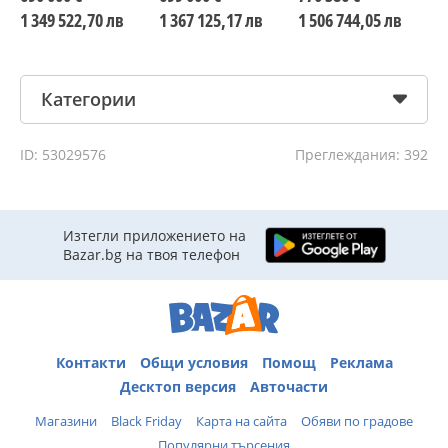
1 349 522,70 лв
1 367 125,17 лв
1 506 744,05 лв
1
Категории
ID: 53029576
Преглеждания: 392
Изтегли приложението на
Bazar.bg на твоя телефон
Контакти
Общи условия
Помощ
Реклама
Десктоп версия
Авточасти
Магазини
Black Friday
Карта на сайта
Обяви по градове
Популярни търсения