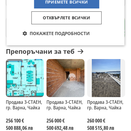
ПРИЕМЕТЕ ВСИЧКИ
Подходящ за:
комфортно целогодишно живеене
семейство с деца
ОТХВЪРЛЕТЕ ВСИЧКИ
инвестиция и отдаване под наем кв. Чайка е стабилно
Чайка
търсен район благодарение на локацията и близостта до
гр. Варна
ПОКАЖЕТЕ ПОДРОБНОСТИ
морето и учебните заведения
Препоръчани за теб
Продава 3-СТАЕН,
Продава 3-СТАЕН,
Продава 3-СТАЕН,
П
гр. Варна, Чайка
гр. Варна, Чайка
гр. Варна, Чайка
г
256 100 €
256 000 €
260 000 €
2
500 888,06 лв
500 692,48 лв
508 515,80 лв
4