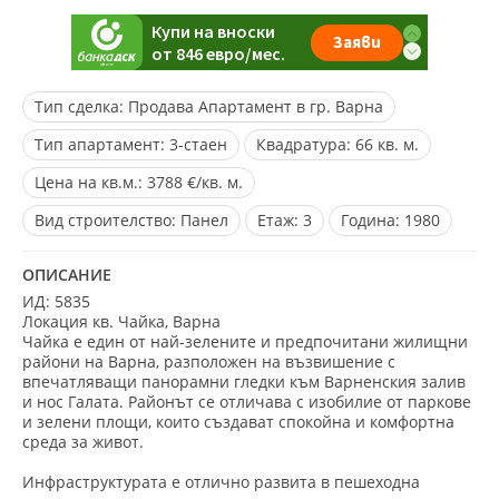
Тип сделка:
Продава Апартамент в гр. Варна
Тип апартамент:
3-стаен
Квадратура:
66 кв. м.
Цена на кв.м.:
3788 €/кв. м.
Вид строителство:
Панел
Eтаж:
3
Година:
1980
ОПИСАНИЕ
ИД: 5835
Локация кв. Чайка, Варна
Чайка е един от най-зелените и предпочитани жилищни
райони на Варна, разположен на възвишение с
впечатляващи панорамни гледки към Варненския залив
и нос Галата. Районът се отличава с изобилие от паркове
и зелени площи, които създават спокойна и комфортна
среда за живот.
Инфраструктурата е отлично развита в пешеходна