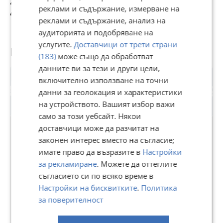
251 900 €
251 900 €
245 000 €
2
подменени ВиК инсталации
реклами и съдържание, измерване на
обновена електроинсталация
492 673,58 лв
492 673,58 лв
479 178,35 лв
4
реклами и съдържание, анализ на
Интериорът е изпълнен в съвременен минималистичен
аудиторията и подобряване на
стил, със светли тонове, създаващи усещане за простор и
услугите.
Доставчици от трети страни
уют.
Потребител
(183)
може също да обработват
Разпределение:
данните ви за тези и други цели,
входно антре с коридор и място за огледало и системи за
включително използване на точни
съхранение
достъп до всички помещения от коридора без преходни
данни за геолокация и характеристики
стаи
на устройството. Вашият избор важи
две спални с големи прозорци и климатици
само за този уебсайт. Някои
просторна кухня, частично увеличена за сметка на
балкона позволява обособяване на кухненска зона, кът за
доставчици може да разчитат на
отдих и трапезария
законен интерес вместо на съгласие;
напълно обновен комбиниран санитарен възел с душ
ВОТЧИНА
имате право да възразите в
Настройки
зона
за рекламиране
. Можете да оттеглите
В Bazar.BG от 02 ноември 2020г.
към апартамента принадлежи и складово помещение в
съгласието си по всяко време в
Последно активен вчера в 01:27 ч.
сградата с площ 4,47 кв.м.
Настройки на бисквитките
.
Политика
51 Обяви
Функционалното разпределение прави жилището
за поверителност
подходящо както за семейство, така и за отдаване под
наем.
Още оферти на https://votchina1.imot.bg