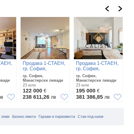
ТАЕН,
Продава 1-СТАЕН,
Продава 1-СТАЕН,
П
гр. София,
гр. София,
гр
Манастирски
Манастирски
М
гр. София,
гр. София,
гр
ливади
ливади
л
ивади
Манастирски ливади
Манастирски ливади
Ма
23 юли
23 юли
22
122 000
195 000
2
€
€
238 611,26
381 386,85
4
лв
лв
лв
 земя
Бизнес имоти
Гаражи и паркоместа
Стаи под наем