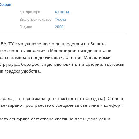
 София
Квадратура
61 кв. м.
Вид строителство
Тухла
Година
2000
ALTY има удоволствието да представи на Вашето
дио с южно изложение в Манастирски ливади напълно
та се намира в предпочитана част на кв. Манастирски
труктура, бърз достъп до ключови пътни артерии, търговски
и градски удобства.
града, на първи жилищен етаж (трети от сградата). С площ
рганизирано пространство с усещане за светлина и комфорт.
ето осигурява естествена светлина през целия ден и