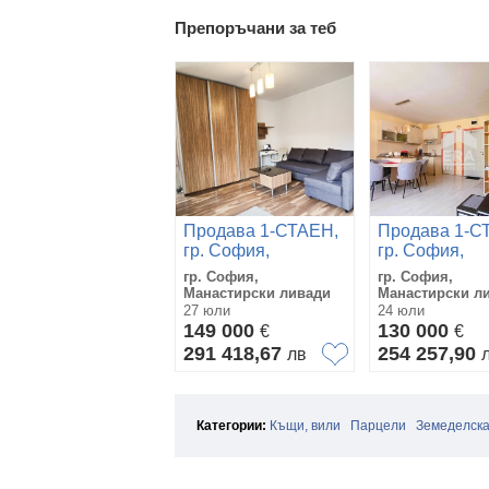
Препоръчани за теб
Продава 1-СТАЕН,
Продава 1-С
гр. София,
гр. София,
Манастирски
Манастирски
гр. София,
гр. София,
ливади
ливади
Манастирски ливади
Манастирски л
27 юли
24 юли
149 000
130 000
€
€
291 418,67
254 257,90
лв
Категории:
Къщи, вили
Парцели
Земеделска