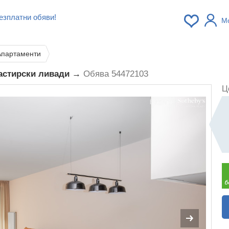
езплатни обяви!
М
Апартаменти
настирски ливади →
Обява 54472103
Ц