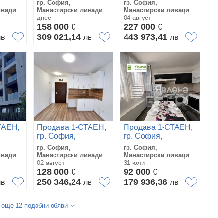
гр. София,
гр. София,
ливади
ливади
ивади
Манастирски ливади
Манастирски ливади
днес
04 август
158 000
227 000
€
€
309 021,14
443 973,41
лв
лв
лв
ТАЕН,
Продава 1-СТАЕН,
Продава 1-СТАЕН,
гр. София,
гр. София,
Манастирски
Манастирски
гр. София,
гр. София,
ливади
ливади
ивади
Манастирски ливади
Манастирски ливади
02 август
31 юли
128 000
92 000
€
€
250 346,24
179 936,36
лв
лв
лв
 още 12 подобни обяви