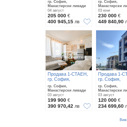
гр. София,
гр. София,
ливади
ливади
Манастирски ливади
Манастирски л
04 август
03 юни
205 000
230 000
€
€
400 945,15
449 840,90
лв
Продава 1-СТАЕН,
Продава 1-С
гр. София,
гр. София,
Манастирски
Манастирски
гр. София,
гр. София,
ливади
ливади
Манастирски ливади
Манастирски л
03 август
03 август
199 900
120 000
€
€
390 970,42
234 699,60
лв
Виж