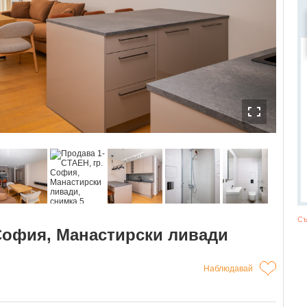
Съ
 София, Манастирски ливади
Наблюдавай