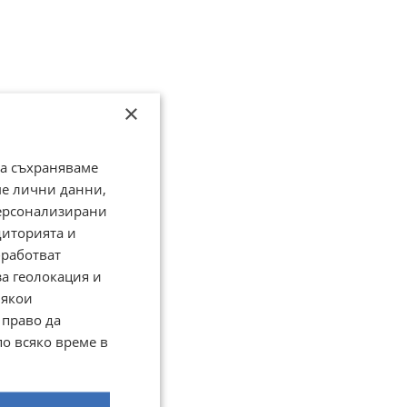
×
да съхраняваме
ме лични данни,
персонализирани
диторията и
работват
за геолокация и
Някои
 право да
по всяко време в