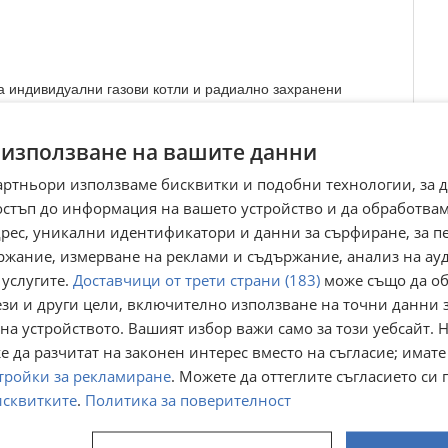
а индивидуални газови котли и радиално захранени
 и оборудвано, готово за незабавно ползване или отдаване
 използване на вашите данни
аркомясто, което е съществено предимство в района;
артньори използваме бисквитки и подобни технологии, за 
както за лично ползване, така и като стабилна инвестиция
остъп до информация на вашето устройство и да обработва
лицата.
адрес, уникални идентификатори и данни за сърфиране, за 
ржание, измерване на реклами и съдържание, анализ на ау
 услугите.
Доставчици от трети страни (183)
може също да об
ези и други цели, включително използване на точни данни 
Преглеждания:
198
на устройството. Вашият избор важи само за този уебсайт. 
☆
☆
☆
☆
☆
 да разчитат на законен интерес вместо на съгласие; имате
тройки за рекламиране
. Можете да оттеглите съгласието си 
исквитките
.
Политика за поверителност