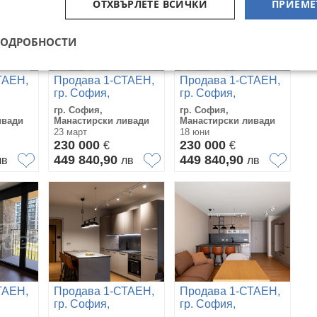
ОТХВЪРЛЕТЕ ВСИЧКИ
ПРИЕМЕ
ПОДРОБНОСТИ
ТАЕН,
Продава 1-СТАЕН,
Продава 1-СТАЕН,
гр. София,
гр. София,
Манастирски
Манастирски
гр. София,
гр. София,
ливади
ливади
ивади
Манастирски ливади
Манастирски ливади
23 март
18 юни
230 000
230 000
€
€
449 840,90
449 840,90
лв
лв
лв
ТАЕН,
Продава 1-СТАЕН,
Продава 1-СТАЕН,
гр. София,
гр. София,
Манастирски
Манастирски