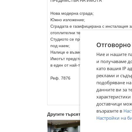
ПРЕДИМСТВА НА ИМОТА
Нова модерна сграда;
Южно изложение;
Сградата е газифицирана с инсталация з
отоплителни тела радиатори;
Студиото се продава напълно обзаведено
Отговорно
под наем;
Налице е възможност за закупуване на п
Ние и нашите п
Имотът представлява отлична възможност 
и получаваме д
в един от най-търсените квартали на сто
като вашия IP 
реклами и съдъ
Реф. 7876
подобряване на
данните ви за т
характеристики 
доставчици може
възразите в
Нас
Другите търсят също
Настройки на б