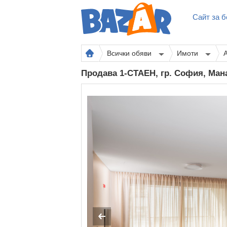
Сайт за б
Всички обяви
Имоти
Продава 1-СТАЕН, гр. София, Ма