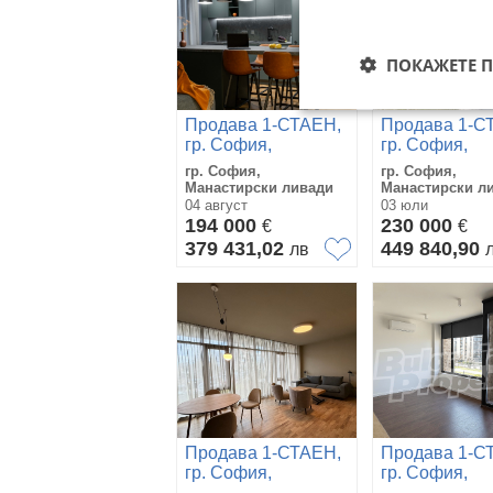
ПОКАЖЕТЕ 
Продава 1-СТАЕН,
Продава 1-С
гр. София,
гр. София,
Манастирски
Манастирски
гр. София,
гр. София,
ливади
ливади
Манастирски ливади
Манастирски л
04 август
03 юли
194 000
230 000
€
€
379 431,02
449 840,90
лв
Продава 1-СТАЕН,
Продава 1-С
гр. София,
гр. София,
Манастирски
Манастирски