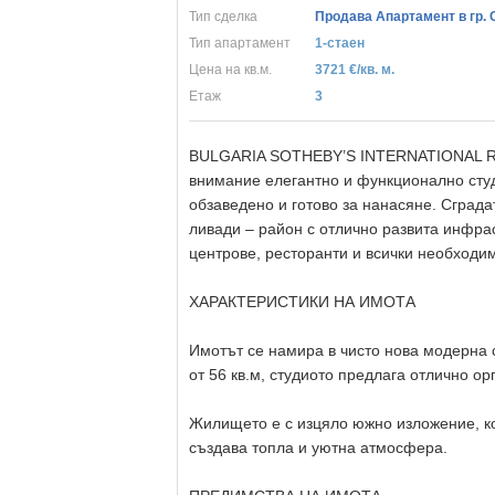
Тип сделка
Продава Апартамент в гр.
Тип апартамент
1-стаен
Цена на кв.м.
3721 €/кв. м.
Eтаж
3
BULGARIA SOTHEBY’S INTERNATIONAL RE
внимание елегантно и функционално сту
обзаведено и готово за нанасяне. Сграда
ливади – район с отлично развита инфрас
центрове, ресторанти и всички необходим
ХАРАКТЕРИСТИКИ НА ИМОТА
Имотът се намира в чисто нова модерна с
от 56 кв.м, студиото предлага отлично о
Жилището е с изцяло южно изложение, ко
създава топла и уютна атмосфера.