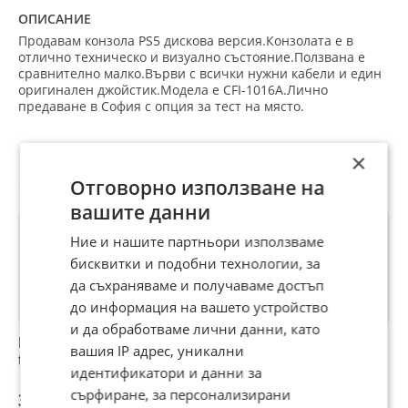
ОПИСАНИЕ
Продавам конзола PS5 дискова версия.Конзолата е в
отлично техническо и визуално състояние.Ползвана е
сравнително малко.Върви с всички нужни кабели и един
оригинален джойстик.Модела е CFI-1016А.Лично
предаване в София с опция за тест на място.
×
Препоръчани за теб
Отговорно използване на
вашите данни
Ние и нашите партньори използваме
бисквитки и подобни технологии, за
да съхраняваме и получаваме достъп
до информация на вашето устройство
и да обработваме лични данни, като
PlayStation 5 slim 1
Playstation 5 (PS5)
PlayStation 5 Disc
вашия IP адрес, уникални
tb digital version
Slim Disc Edition
Version
идентификатори и данни за
Software 13.60
сърфиране, за персонализирани
370 €
400 €
400 €