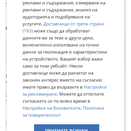
реклами и съдържание, измерване на
723,66 лв
782,33 лв
782,33 лв
реклами и съдържание, анализ на
аудиторията и подобряване на
услугите.
Доставчици от трети страни
Другите разглеждат също
(183)
може също да обработват
данните ви за тези и други цели,
включително използване на точни
данни за геолокация и характеристики
на устройството. Вашият избор важи
само за този уебсайт. Някои
доставчици може да разчитат на
Playstation 5 disc
Sony PlayStation 5
Playstation 5 disc
К
законен интерес вместо на съгласие;
edition
Slim Disc Edition
edition- 1
P
имате право да възразите в
Настройки
PS5 1TB
контролер, 1 игра
D
8
за рекламиране
. Можете да оттеглите
390 €
400 €
380 €
3
съгласието си по всяко време в
762,77 лв
782,33 лв
743,22 лв
6
Настройки на бисквитките
.
Политика
за поверителност
Популярни търсения
ПРИЕМЕТЕ ВСИЧКИ