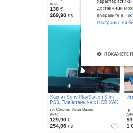
характеристики 
днес
дне
доставчици може
138
2
€
възразите в
Нас
269,90
41
лв
Настройки на б
ПОКАЖЕТЕ 
Хакнат Sony PlayStation Slim
Иг
PS3, Плейстейшън с НОВ ХАК
и с МНОГО ИГРИ Minecraft
гр. София, Иван Вазов
гр.
Mario GTA NFS
днес
дне
129,90
5
€
254,06
1 
лв