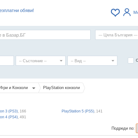
езплатни обяви!
М
Игри и Конзоли
PlayStation конзоли
ion 3 (PS3)
, 166
PlayStation 5 (PS5)
, 141
ion 4 (PS4)
, 491
Подреди по: