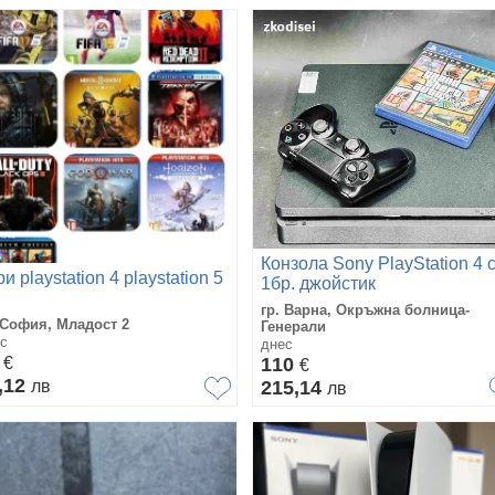
Конзола Sony PlayStation 4 
и playstation 4 playstation 5
1бр. джойстик
гр. Варна, Окръжна болница-
 София, Младост 2
Генерали
с
днес
0
€
110
€
,12
лв
215,14
лв