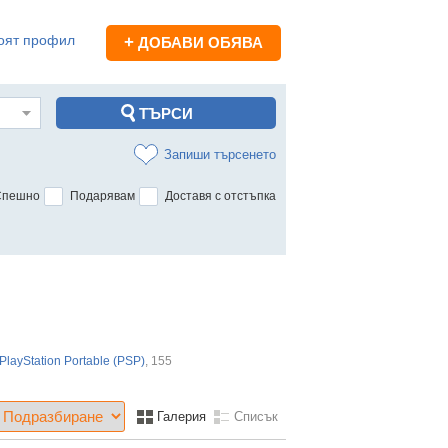
оят профил
+
ДОБАВИ ОБЯВА
Запиши търсенето
Спешно
Подарявам
Доставя с отстъпка
PlayStation Portable (PSP)
, 155
Галерия
Списък