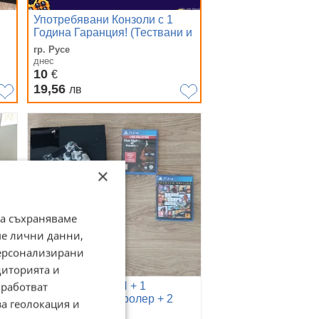
Употребявани Конзоли с 1
Година Гаранция! (Тествани и
Почистени) + Лизинг и Карта
гр. Русе
— Redline.bg
днес
10
€
19,56
лв
×
да съхраняваме
ме лични данни,
персонализирани
диторията и
работват
PS4 FAT EDITION + 1
Оригинален контролер + 2
за геолокация и
ТОП игри 1TB (1000GB) памет
гр. Ловеч