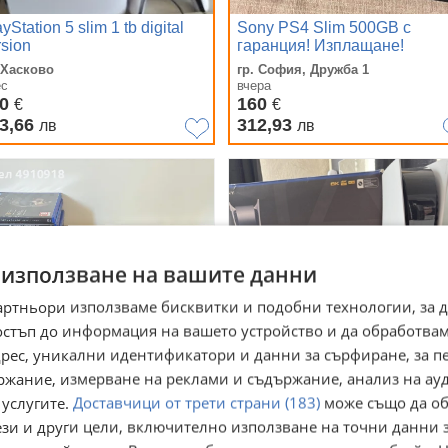
yStation 5 slim 1 tb digital
Sony PS4 Slim 500GB с
rsion
гаранция! Изплащане!
 Хасково
гр. София, Дружба 1
ес
вчера
70
160
€
€
3,66
312,93
лв
лв
 използване на вашите данни
артньори използваме бисквитки и подобни технологии, за 
остъп до информация на вашето устройство и да обработва
адрес, уникални идентификатори и данни за сърфиране, за 
ржание, измерване на реклами и съдържание, анализ на ау
 услугите.
Доставчици от трети страни (183)
може също да об
yStation 4 Fat 1TB + 2
Sony PlayStation 5
нтролера + 10 игри – пълен
ези и други цели, включително използване на точни данни 
мплект
 София, Бъкстон
гр. София, Люлин 10