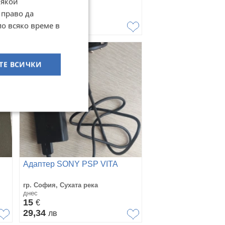
Някои
днес
 право да
130
€
по всяко време в
254,26
лв
ТЕ ВСИЧКИ
Адаптер SONY PSP VITA
гр. София, Сухата река
днес
15
€
29,34
лв