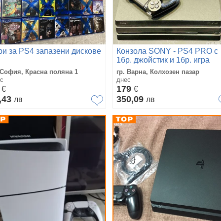
ри за PS4 запазени дискове
Конзола SONY - PS4 PRO с
1бр. джойстик и 1бр. игра
 София, Красна поляна 1
гр. Варна, Колхозен пазар
с
днес
3
179
€
€
,43
350,09
лв
лв