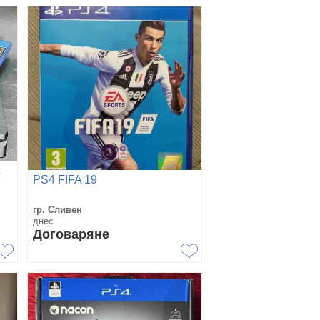
с
PS4 FIFA 19
гр. Сливен
днес
Договаряне