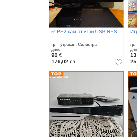
✅ PS2 хакнат игри USB NES
Иг
гр. Тутракан, Силистра
гр.
днес
дне
90
1
€
176,02
25
лв