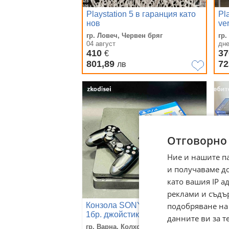
Playstation 5 в гаранция като
Pla
нов
ve
гр. Ловеч, Червен бряг
гр.
04 август
дн
410
3
€
801,89
72
лв
Отговорно
Ние и нашите п
и получаваме д
като вашия IP 
реклами и съдъ
подобряване на
Конзола SONY - PS4 SLIM с
Pla
1бр. джойстик и 1бр. игра
ко
данните ви за т
ко
гр. Варна, Колхозен пазар
гр.