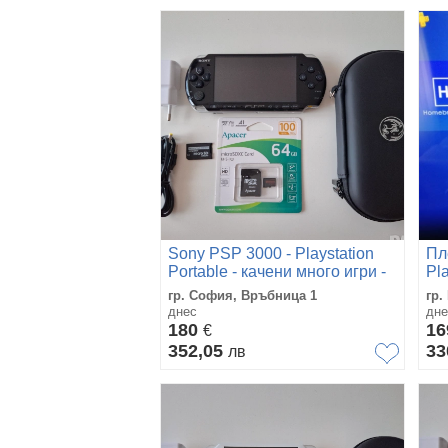
Sony PSP 3000 - Playstation
Пл
Portable - качени много игри -
Pl
хакната
гр. София, Връбница 1
гр.
днес
дне
180
1
€
352,05
33
лв