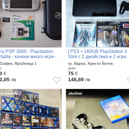
ny PSP 3000 - Playstation
[ PS3 > 160GB PlayStation 3
table - качени много игри -
Slim с 2 джойстика и 2 игри
кната
 София, Връбница 1
гр. Варна, Христо Ботев
с
днес
80
75
€
€
2,05
146,69
лв
лв