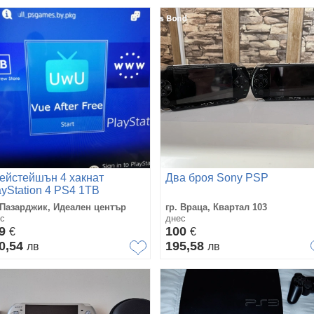
ейстейшън 4 хакнат
Два броя Sony PSP
ayStation 4 PS4 1TB
 Пазарджик, Идеален център
гр. Враца, Квартал 103
с
днес
69
100
€
€
0,54
195,58
лв
лв