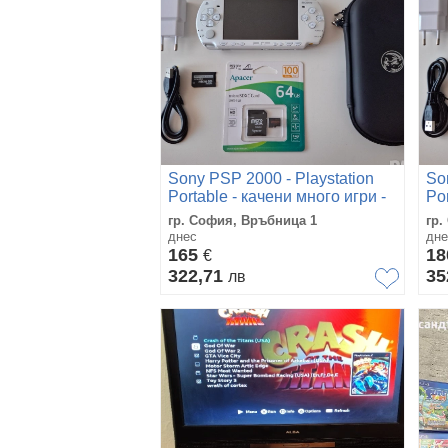
Sony PSP 2000 - Playstation
So
Portable - качени много игри -
Por
хакната
ха
гр. София, Връбница 1
гр.
днес
дне
165
1
€
322,71
35
лв