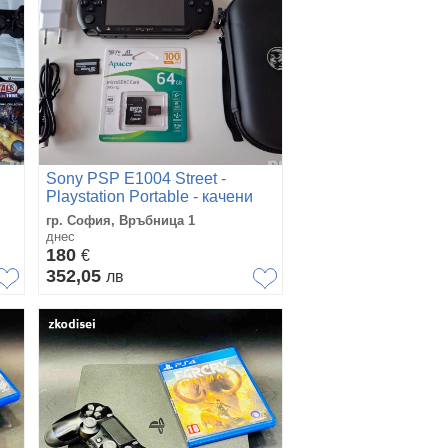
Sony PSP E1004 Street -
Playstation Portable - качени
много игри - хакната
гр. София, Връбница 1
днес
180
€
352,05
лв