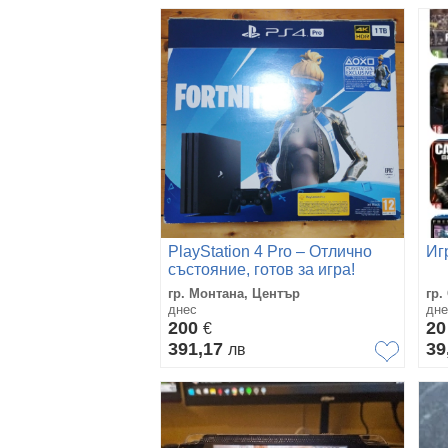
PlayStation 4 Pro – Отлично
Игр
състояние, готов за игра!
гр. Монтана, Център
гр.
днес
дне
200
2
€
391,17
39
лв