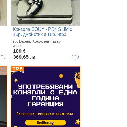
Конзола SONY - PS4 SLIM с
1бр. джойстик и 1бр. игра
гр. Варна, Колхозен пазар
днес
189
€
369,65
лв