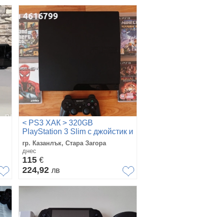
< PS3 ХАК > 320GB
PlayStation 3 Slim с джойстик и
30 игри
гр. Казанлък, Стара Загора
днес
115
€
224,92
лв