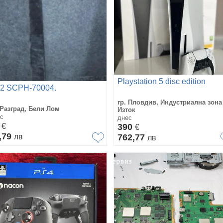
Playstation 5 disc edition
2 SCPH-70004.
гр. Пловдив, Индустриална зона 
 Разград, Бели Лом
Изток
с
днес
0
€
390
€
,79
лв
762,77
лв