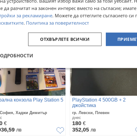
на устройството. Вашият избор важи само за този уебсайт. 
с
днес
 да разчитат на законен интерес вместо на съгласие; имате
10
370
€
€
тройки за рекламиране
. Можете да оттеглите съгласието си 
0,72
723,66
лв
лв
исквитките
.
Политика за поверителност
ОТХВЪРЛЕТЕ ВСИЧКИ
ПРИЕМЕ
ПОДРОБНОСТИ
рална конзола Play Station 5
PlayStation 4 500GB + 2
джойстика
 София, Хаджи Димитър
гр. Левски, Плевен
с
днес
30
180
€
€
036,59
352,05
лв
лв