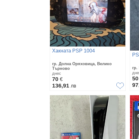
Хакната PSP 1004
PS
гр. Долна Оряховица, Велико
гр.
Търново
дне
днес
5
70
€
97
136,91
лв