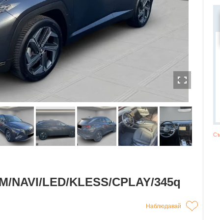
Съ
M/NAVI/LED/KLESS/CPLAY/345q
Наблюдавай