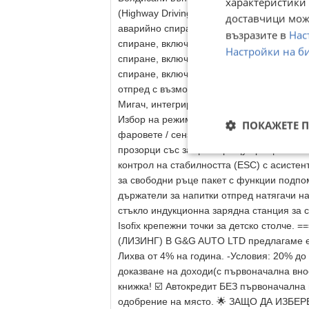
характеристики 
(Highway Driving Assist HDA) Автоматичн
доставчици може
аварийно спиране, включваща функция з
възразите в
Нас
спиране, включваща разпознаване на вел
Настройки на б
спиране, включваща предупреждение за 
спиране, включваща разпознаване на пеш
отпред с възможност за изключване Асис
Мигач, интегриран в огледалото за обра
Избор на режим на движение Система за 
ПОКАЖЕТЕ 
фаровете / сензор за осветеност Електр
прозорци със защита срещу прищипване 
контрол на стабилността (ESC) с асистент
за свободни ръце пакет с функции подпо
държатели за напитки отпред натягачи н
стъкло индукционна зарядна станция за
Isofix крепежни точки за детско столч
(ЛИЗИНГ) В G&G AUTO LTD предлагаме едн
Лихва от 4% на година. -Условия: 20% до
доказване на доходи(с първоначална вно
книжка! ☑️ Автокредит БЕЗ първоначална 
одобрение на място. 🌟 ЗАЩО ДА ИЗБЕР