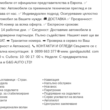
омобили от официални представителства в Европа. ✅
ство: Автомобили са преминали технически преглед и се
ава от нас. ✅ Индивидуален подход: Осигуряваме цялостно
томобил за Вашите нужди. 🚚 ДОСТАВКА ✅ Прозрачност:
N номер за всяка оферта. ✅ Експресни срокове:
14 работни дни. ✅ Сигурност: Доставяме автомобили в
 доверени партньори. Пълно съдействие: Нашият екип ще ви
КАТ. ➡️ Транзитни номера. ➡️ Проверка в сервиз по Ваш
ворност и Автокаско). 📞 КОНТАКТИ И ОГЛЕДИ Свържете се с
на консултация: 📱 0899 663 377 🌐 www. gandgautoltd. com
0 ч. Събота: 10: 00 17: 00 ч. Неделя: С предварителна
ва в G&G AUTO LTD!
възглавници - Стран.
• Навигация
ледала
• Напълно обслужен
ъкла
• Нов внос
. на седалките
• Парктроник
огр. за стабилизиране
• Подгряване на седалките
роник
• Серво усилвател на волана
жанти
• Автопилот
• Централно заключване
функционален волан