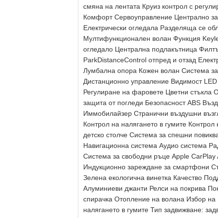
смяна на лентата Круиз контрол с регул
Комфорт Сервоуправление Централно за
Електрически огледала Разделяща се обл
Мултифункционален волан Функция Keyle
огледало Централна подлакътница Филтъ
ParkDistanceControl отпред и отзад Елек
Лумбална опора Кожен волан Система за 
Дистанционно управление Видимост LED 
Регулиране на фаровете Цветни стъкла 
защита от погледи Безопасност ABS Въз
Иммобилайзер Странични въздушни възг
Контрол на налягането в гумите Контрол
детско столче Система за спешни повикв
Навигационна система Аудио система Ра
Система за свободни ръце Apple CarPlay
Индукционно зареждане за смартфони Ст
Зелена екологична винетка Качество По
Алуминиеви джанти Релси на покрива Пок
спирачка Отопление на волана Избор на
налягането в гумите Тип задвижване: за