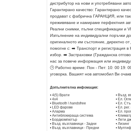
дистрибутор на нови и употребявани авт
Гарантирано качество: Гарантирано каче
продават с фабрична ГАРАНЦИЯ, или так
преживяване и намираме перфектния ав
Реални снимки, пълни спецификации и VI
Изпълнение на индивидуални поръчки до 
оригиналното им състояние, директно от
помогне с: ➡️ Транспорт и регистрация в 
избор. ➡️ Застраховки (Гражданска отго
нас за повече информация или индивидуал
🕒 Работно време: Пон - Пет: 10: 00 19: 0
уговорка. Вашият нов автомобил Ви очак
Допълнителна инфомация:
• 4(5) Врати
• Възд. 
• 4x4
• Ел. Ог
• Bluetooth \ handsfree
• Ел. Ст
• LED фарове
• Ел. рег
• Аларма
• Ел. пр
• Антиблокираща система
• Климат
• Бордкомпютър
• Лети д
• Възд. възглавници - Задни
• Лизинг
• Възд. възглавници - Предни
• Мулти