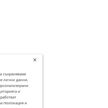
×
да съхраняваме
ме лични данни,
персонализирани
диторията и
работват
за геолокация и