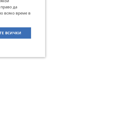
Някои
 право да
по всяко време в
ТЕ ВСИЧКИ