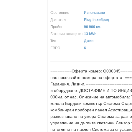
Състояние
Използвано
Двигател
Plug-in хибрид
Пробег
90 900 км.
Батерия капацитет
13 kWh
Тип
Джип
ЕВРО
6
=========Оферта номер: Q000345======
нас посочвайте номера на офертата. ==
Гаранция. Лизинг. =================
и оборудване: ДОСТАВЯМЕ И ПО ИНДИВИ
000км. от нас. Описание на автомобила:
колела Бордови компютър Система Стар
комбиниран приборен панел Асистиращи 
разпознаване на умора Система за разпо
управление на дългите светлини Сензор 
потегляне на наклон Система за спускане