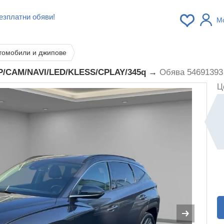
езплатни обяви!
М
томобили и джипове
HP/CAM/NAVI/LED/KLESS/CPLAY/345q →
Обява 54691393
Ц