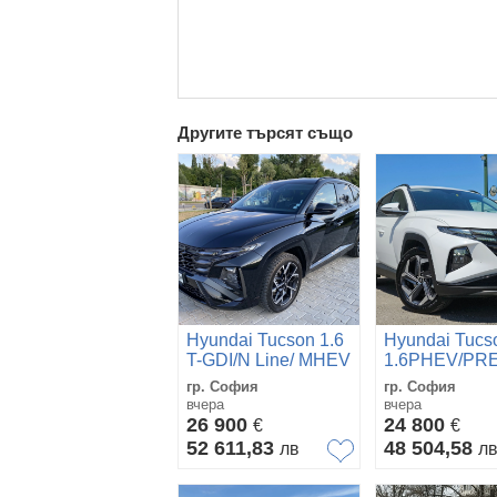
Другите търсят също
Hyundai Tucson 1.6
Hyundai Tucs
T-GDI/N Line/ MHEV
1.6PHEV/PR
/ Гаранция до 2030
AUTO/CARPL
гр. София
гр. София
КАМЕ
вчера
вчера
26 900
24 800
€
€
52 611,83
48 504,58
лв
л