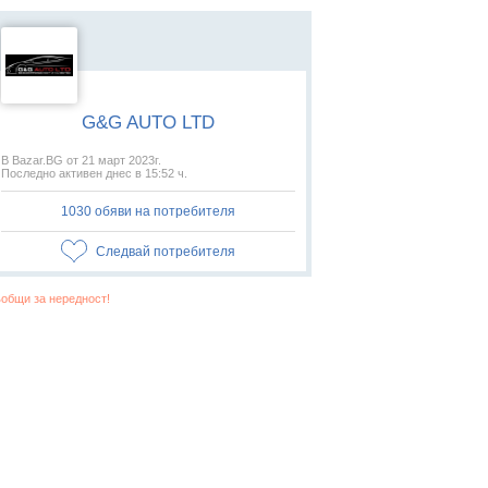
G&G AUTO LTD
В Bazar.BG от 21 март 2023г.
Последно активен днес в 15:52 ч.
1030 обяви на потребителя
Следвай потребителя
общи за нередност!