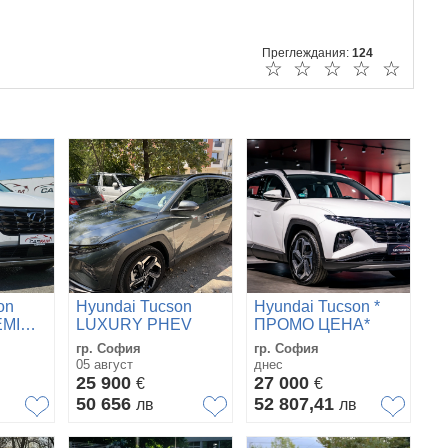
Преглеждания:
124
☆
☆
☆
☆
☆
on
Hyundai Tucson
Hyundai Tucson *
EMIUM/137580км/4WD
LUXURY PHEV
ПРОМО ЦЕНА*
AY/ACC/
AWD PAN 1ви
AWD
гр. София
гр. София
собственик
05 август
днес
25 900
27 000
€
€
50 656
52 807,41
в
лв
лв