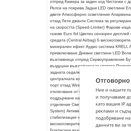
отпред Камера за заден ход Чистачки с д
Релси на покрива Задни LED светлини Е
двете Атмосферно осветление Алармена 
отзад Лети джанти Система за регулиран
на скоростта (Speed-Limiter) Фарове из
газове Euro 6d Цветен сензорен дисплей 
средата (Central Airbag) 6 високоговорит
минерален ефект Аудио система KRELL А
превключване Дневни светлини LED Вола
възглавница отпред Сервоуправление Бут
въздушни възглавници за главата Покрит
задната седалка Въздушна възглавница з
Отговорно
централната конзола Електрически прозо
порт отзад Wireless SmartLink (Apple Ca
Ние и нашите п
отключване от багажника Digital Cockpit
и получаваме д
поддържане на скоростта (темпомат) с р
като вашия IP 
отделение Светлини за завиване Активен 
реклами и съдъ
System) Активен асистент за мъртвата зо
подобряване на
стабилизация на ремаркето (TSA) Асисти
високоговорители Система за следене н
данните ви за т
Боядисани външни огледала Предупрежде