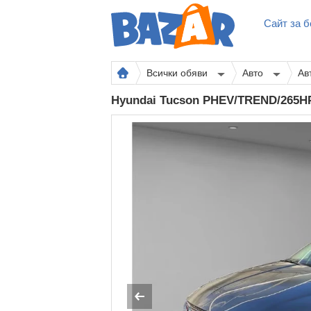
Сайт за б
Всички обяви
Авто
Ав
Hyundai Tucson PHEV/TREND/265