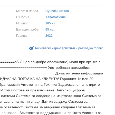
Марка и модел
Hyundai Tucson
Ск. кутия
Автоматична
Мощност
265 к.с.
Батерия пробег
65 км.
Година
2022
Технически характеристики и разход на гориво
======p5 С цел по-добро обслужване, моля при връзка с
======================== Употребяван автомобил.
============================= Допълнителна информация
ДУАЛНА ПОРЪЧКА НА КЛИЕНТА! Гаранция 1г. или 20,
 Трансмисия Автоматична Техника Задвижване на четирите
т-Стоп Лостове за превключване Напълно цифров
системи Система за следене на мъртвата зона Система за
знаване на пътни знаци Датчик за дъжд Система за
за осветеност Система за аварийно спиране Система за
 по наклон Асистент за поддържане на лентата Асистент за