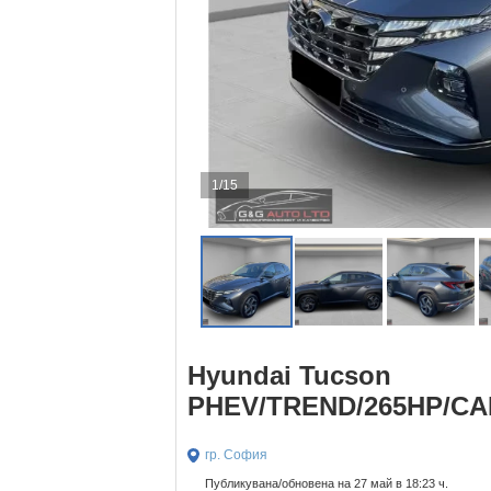
1/15
Hyundai Tucson
PHEV/TREND/265HP/CA
гр. София
Публикувана/обновена на 27 май в 18:23 ч.