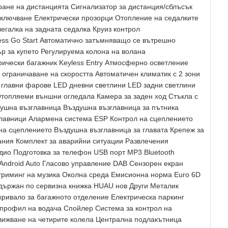
иране на дистанцията Сигнализатор за дистанция/сблъсък
ключване Електрически прозорци Отопление на седалките
егалка на задната седалка Круиз контрол
ss Go Start Автоматично затъмняващо се вътрешно
р за купето Регулируема колона на волана
трически багажник Keyless Entry Атмосферно осветление
ограничаване на скоростта Автоматичен климатик с 2 зони
главни фарове LED дневни светлини LED задни светлини
Отопляеми външни огледала Камера за заден ход Стъкла с
душна възглавница Въздушна възглавница за пътника
лавници Алармена система ESP Контрол на сцеплението
 на сцеплението Въздушна възглавница за главата Крепеж за
ания Комплект за аварийни ситуации Развлечения
дио Подготовка за телефон USB порт MP3 Bluetooth
 Android Auto Гласово управление DAB Сензорен екран
риминг на музика Околна среда Емисионна норма Euro 6D
ддържан по сервизна книжка HUAU нов Други Металик
ривало за багажното отделение Електрическа паркинг
 профил на водача Спойлер Система за контрол на
движване на четирите колела Централна подлакътница