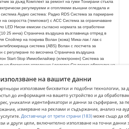
атчик за дъжд Комплект за ремонт на гуми Тонирани стъкла
лектрически регулируеми и отопляеми външни огледала и
система Аудио система: Радио RDS Система за паркиране
е на скоростта (темпомат) с ACC Система за ограничаване
цяло LED Ниски емисии съгласно нормата за отработени
(10 25 инча) Странична въздушна възглавница отпред в
еля Спойлер на покрива Волан (кожа) Мика-лак / лак с
нтиблокираща система (ABS) Волан с лостчета за
н с регулиране по височина Странична въздушна
он Start-Stop Иммобилайзер (електронен) Система за
ие на багажното отделение / ролетка Сгъваема облегалка на
а пътника Въздушна възглавница за водача USB порт в
 използване на вашите данни
рци отпред и отзад с автоматично отваряне/затваряне USB
rPlay) Сгъваема облегалка на задната седалка с дистанционно
артньори използваме бисквитки и подобни технологии, за 
 (цифров дисплей на приборното табло) Адаптивна система за
остъп до информация на вашето устройство и да обработва
егулиране на дистанцията (NSCC) 12V контакт в багажното
адрес, уникални идентификатори и данни за сърфиране, за 
асистент за поддържане на лентата (LKAS Lane Keep Assist
ржание, измерване на реклами и съдържание, анализ на ау
на Активни спирачни светлини (ESS) Програма за
 услугите.
Доставчици от трети страни (183)
може също да об
ращ пакет Аудио-навигационна система Аудио система с
а вниманието Електрически сгъваеми външни огледала
ези и други цели, включително използване на точни данни 
ние при излизане Асистент за шофиране по магистрала