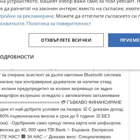
на устройството. Вашият избор важи само за този уебсайт. 
а скоростна кутия (6-степенна) Автономна функция за
 да разчитат на законен интерес вместо на съгласие; имате
а завиване (FCA-JT) Автономна функция за аварийно
тройки за рекламиране
. Можете да оттеглите съгласието си 
осипедисти (FCA-Cyc. ) Автономна функция за аварийно
исквитките
.
Политика за поверителност
предна сблъсък (FCA) Автономна функция за аварийно
еходци (FCA-Ped. ) Въздушна възглавница за пътника
ОТХВЪРЛЕТЕ ВСИЧКИ
ПРИЕМЕ
тент за спускане по наклон Помощ при потегляне на наклон
тно виждане Изпускателна система с двойна изходна тръба
паркиране отпред и отзад Автоматично включване на
ПОДРОБНОСТИ
онно разпределение на спирачната сила Електрически
Електрически багажник, управляван от сензор Електронна
 за спиране асистент за дълги светлини Bluetooth система
магане при контравиране държатели за напитки отзад
а колани предупредител за колани загряващо се задно
 смартфон вътрешно огледало с автоматично затъмняване
е. ========================== 💳 ГЪВКАВО ФИНАНСИРАНЕ
и от най-добрите условия на пазара: ☑️ С доказан доход:
 60% първоначална вноска и срок до 5 години. ☑️ БЕЗ
ска): -Одобрение само срещу лична карта или шофьорска
вноска до 40, 000 чрез TBI Bank ✨ Бързина: Експресно
ЕТЕ НАС? 🏢 ЗА НАС ✅ Доказан внос: Специализиран