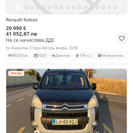
Renault Koleos
20 990 €
41 052,87 лв
Не се начислява ДДС
гр. Казанлък, Стара Загора, вчера, 20:00
88203 км.
2020
Дизелов
194 к.с.
Автоматична
ПРОМО