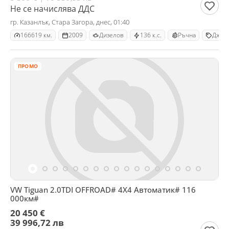
Не се начислява ДДС
гр. Казанлък, Стара Загора, днес, 01:40
166619 км.
2009
Дизелов
136 к.с.
Ръчна
Джип
ПРОМО
VW Tiguan 2.0TDI OFFROAD# 4Х4 Автоматик# 116
000км#
20 450 €
39 996,72 лв