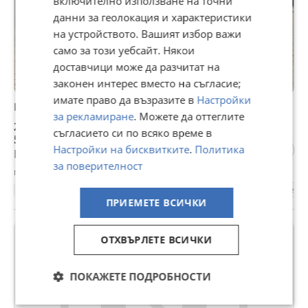
включително използване на точни
данни за геолокация и характеристики
на устройството. Вашият избор важи
само за този уебсайт. Някои
доставчици може да разчитат на
законен интерес вместо на съгласие;
имате право да възразите в
Настройки
BMW 120 120d * * 163* * M-Teh
за рекламиране
. Можете да оттеглите
2 800 €
съгласието си по всяко време в
5 476,32 лв
Настройки на бисквитките
.
Политика
Не се начислява ДДС
за поверителност
гр. Казанлък, Стара Загора, днес, 08:04
330000 км.
2005
Дизелов
163 к.с.
Ръчна
Хечб
ПРИЕМЕТЕ ВСИЧКИ
ПРОМО
ОТХВЪРЛЕТЕ ВСИЧКИ
ПОКАЖЕТЕ ПОДРОБНОСТИ