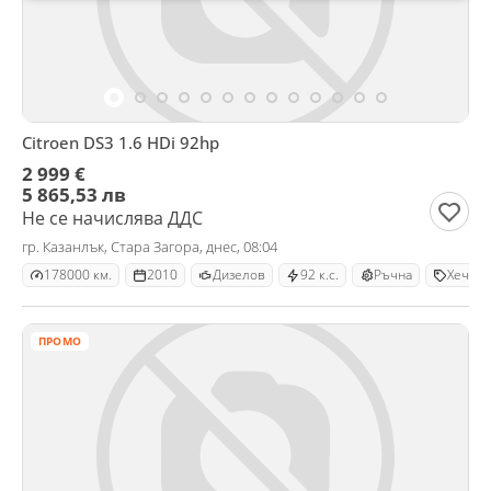
Citroen DS3 1.6 HDi 92hp
2 999 €
5 865,53 лв
Не се начислява ДДС
гр. Казанлък, Стара Загора, днес, 08:04
178000 км.
2010
Дизелов
92 к.с.
Ръчна
Хечбек
ПРОМО