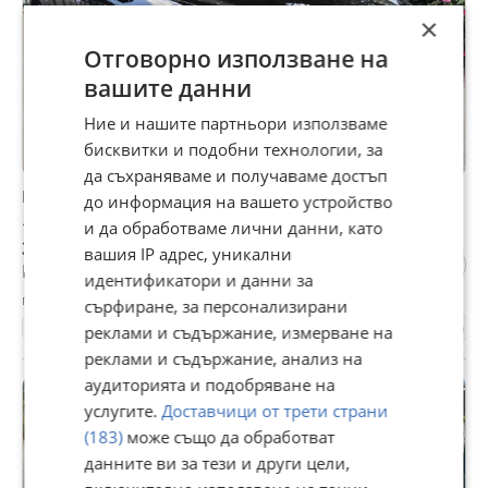
×
Отговорно използване на
вашите данни
Ние и нашите партньори използваме
бисквитки и подобни технологии, за
да съхраняваме и получаваме достъп
Infiniti QX70 QX70S
до информация на вашето устройство
18 000 €
и да обработваме лични данни, като
35 204,94 лв
вашия IP адрес, уникални
Не се начислява ДДС
идентификатори и данни за
гр. Казанлък, Стара Загора, 06 август
сърфиране, за персонализирани
220000 км.
2015
Бензинов
330 к.с.
Автоматична
реклами и съдържание, измерване на
реклами и съдържание, анализ на
аудиторията и подобряване на
ПРОМО
услугите.
Доставчици от трети страни
(183)
може също да обработват
данните ви за тези и други цели,