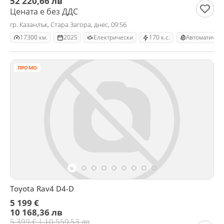
52 220,66 лв
Цената е без ДДС
гр. Казанлък, Стара Загора, днес, 09:56
17300 км.
2025
Електрически
170 к.с.
Автоматична
ПРОМО
Toyota Rav4 D4-D
5 199 €
10 168,36 лв
5 399 € | 10 559,53 лв