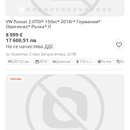
VW Passat 2.0TDI* 150кс* 2018г* Германия*
Оригинал* Ръчка* Л
8 999 €
17 600,51 лв
Не се начислява ДДС
гр. Казанлък, Стара Загора, вчера, 22:08
220152 км.
2018
Дизелов
150 к.с.
Ръчна
Комб
ПРОМО