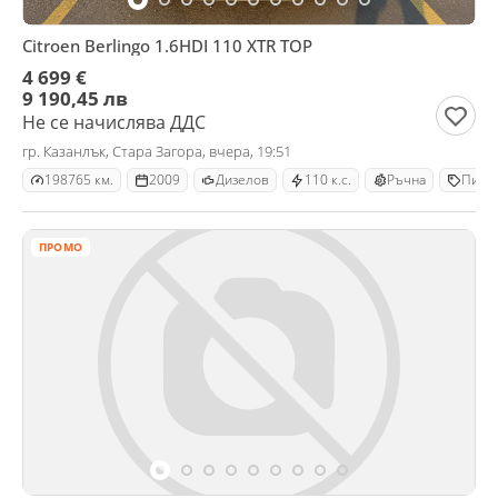
Citroen Berlingo 1.6HDI 110 XTR TOP
4 699 €
9 190,45 лв
Не се начислява ДДС
гр. Казанлък, Стара Загора, вчера, 19:51
198765 км.
2009
Дизелов
110 к.с.
Ръчна
Пика
ПРОМО