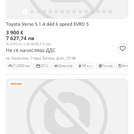
Toyota Verso S 1.4 d4d 6 speed EVRO 5
3 900 €
7 627,74 лв
4 299 € | 8 408,11 лв
Не се начислява ДДС
гр. Казанлък, Стара Загора, днес, 07:48
212000 км.
2012
Дизелов
90 к.с.
Ръчна
Хечбек
ПРОМО