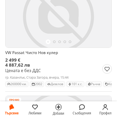
VW Passat Чисто Нов кулер
2 499 €
4 887,62 лв
Цената е без ДДС
гр. Казанлък, Стара Загора, вчера, 15:44
260000 км.
2002
Дизелов
101 к.с.
Ръчна
Комб
ПРОМО
Търсене
Любими
Съобщения
Профил
Добави