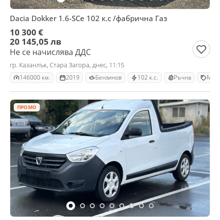
Dacia Dokker 1.6-SCe 102 к.с /фабрична Газ
10 300 €
20 145,05 лв
Не се начислява ДДС
гр. Казанлък, Стара Загора, днес, 11:15
146000 км.
2019
Бензинов
102 к.с.
Ръчна
Мин
ПРОМО