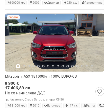
360000 км.
2006
Дизелов
230 к.с.
Автоматична
ПРОМО
Mitsubishi ASX 181000km.100% EURO-6B
8 900 €
17 406,89 лв
Не се начислява ДДС
гр. Казанлък, Стара Загора, вчера, 08:56
181000 км.
2016
Бензинов
117 к.с.
Ръчна
Джи