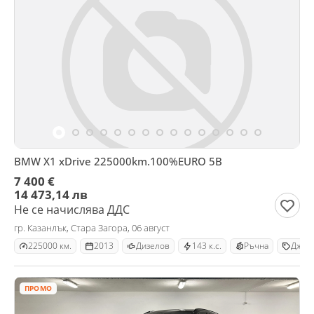
BMW X1 xDrive 225000km.100%EURO 5B
7 400 €
14 473,14 лв
Не се начислява ДДС
гр. Казанлък, Стара Загора, 06 август
225000 км.
2013
Дизелов
143 к.с.
Ръчна
Джип
ПРОМО