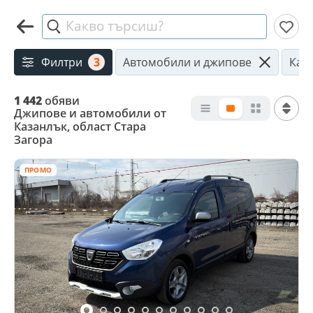
Какво търсиш?
Филтри
3
Автомобили и джипове
Каз
1 442
обяви
Джипове и автомобили от
Казанлък, област Стара
Загора
ПРОМО