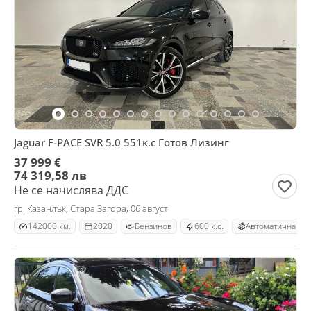
Jaguar F-PACE SVR 5.0 551к.с Готов Лизинг
37 999 €
74 319,58 лв
Не се начислява ДДС
гр. Казанлък, Стара Загора, 06 август
142000 км.
2020
Бензинов
600 к.с.
Автоматична