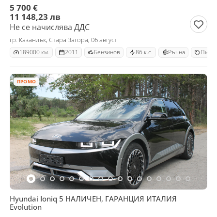
5 700 €
11 148,23 лв
Не се начислява ДДС
гр. Казанлък, Стара Загора, 06 август
189000 км.
2011
Бензинов
86 к.с.
Ръчна
Пика
ПРОМО
Hyundai Ioniq 5 НАЛИЧЕН, ГАРАНЦИЯ ИТАЛИЯ
Evolution