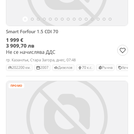
Smart Forfour 1.5 CDI 70
1 999 €
3 909,70 лв
Не се начислява ДДС
гр. Казанлък, Стара Загора, днес, 07:48
202200 км.
2007
Дизелов
70 к.с.
Ръчна
Хечбек
ПРОМО