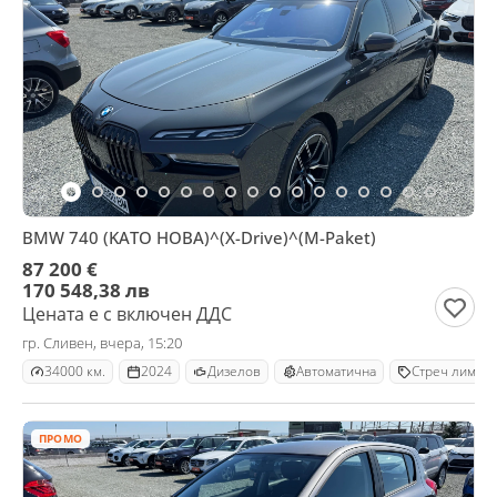
BMW 740 (KATO НОВА)^(X-Drive)^(M-Paket)
87 200 €
170 548,38 лв
Цената е с включен ДДС
гр. Сливен, вчера, 15:20
34000 км.
2024
Дизелов
Автоматична
Стреч лимузи
ПРОМО