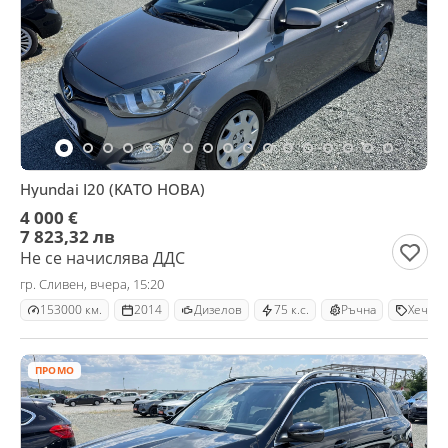
Hyundai I20 (KATO НОВА)
4 000 €
7 823,32 лв
Не се начислява ДДС
гр. Сливен, вчера, 15:20
153000 км.
2014
Дизелов
75 к.с.
Ръчна
Хечбек
ПРОМО