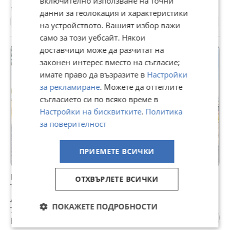
включително използване на точни
гр. Сливен, вчера, 17:16
данни за геолокация и характеристики
204600 км.
2014
Дизелов
150 к.с.
Автоматична
на устройството. Вашият избор важи
само за този уебсайт. Някои
доставчици може да разчитат на
ПРОМО
законен интерес вместо на съгласие;
имате право да възразите в
Настройки
за рекламиране
. Можете да оттеглите
съгласието си по всяко време в
Настройки на бисквитките
.
Политика
за поверителност
ПРИЕМЕТЕ ВСИЧКИ
Kia Sportage 2.2d офроуд пакет лебедка обслужена
ОТХВЪРЛЕТЕ ВСИЧКИ
топ
4 000 €
ПОКАЖЕТЕ ПОДРОБНОСТИ
7 823,32 лв
Не се начислява ДДС