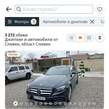
Какво търсиш?
Филтри
3
Автомобили и джипове
Сли
3 272
обяви
Джипове и автомобили от
Сливен, област Сливен
ПРОМО