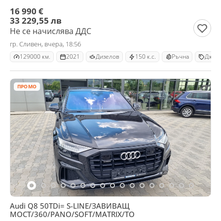
16 990 €
33 229,55 лв
Не се начислява ДДС
гр. Сливен, вчера, 18:56
129000 км.
2021
Дизелов
150 к.с.
Ръчна
Джип
ПРОМО
Audi Q8 50TDi= S-LINE/ЗАВИВАЩ
МОСТ/360/PANO/SOFT/MATRIX/TO