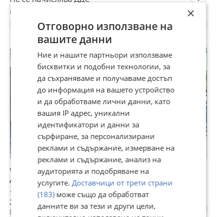
×
гр. Сливен, вчера, 17:20
Отговорно използване на
271000 км.
2016
Дизелов
170 к.с.
Автоматична
вашите данни
Ние и нашите партньори използваме
ПРОМО
бисквитки и подобни технологии, за
да съхраняваме и получаваме достъп
до информация на вашето устройство
и да обработваме лични данни, като
вашия IP адрес, уникални
идентификатори и данни за
сърфиране, за персонализирани
реклами и съдържание, измерване на
реклами и съдържание, анализ на
VW Golf R-Line/2.0TDI/DSG/Digital/Масаж/
аудиторията и подобряване на
Дистроник/Carplay/
услугите.
Доставчици от трети страни
10 990 €
(183)
може също да обработват
21 494,57 лв
данните ви за тези и други цели,
Цената е с включен ДДС