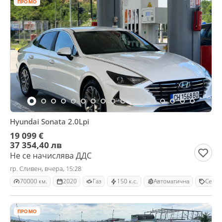
ПРОМО
Hyundai Sonata 2.0Lpi
19 099 €
37 354,40 лв
Не се начислява ДДС
гр. Сливен, вчера, 15:28
70000 км.
2020
Газ
150 к.с.
Автоматична
Седан
ПРОМО