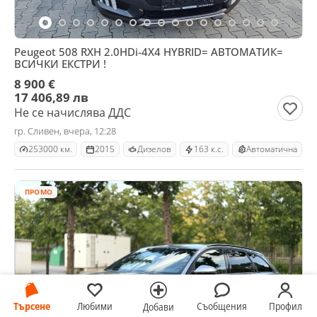
Peugeot 508 RXH 2.0HDi-4X4 HYBRID= АВТОМАТИК=
ВСИЧКИ ЕКСТРИ !
8 900 €
17 406,89 лв
Не се начислява ДДС
гр. Сливен, вчера, 12:28
253000 км.
2015
Дизелов
163 к.с.
Автоматична
ПРОМО
Търсене
Любими
Съобщения
Профил
Добави