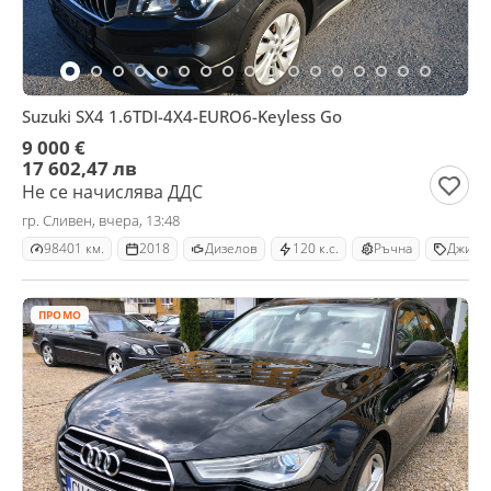
Suzuki SX4 1.6TDI-4X4-EURO6-Keyless Go
9 000 €
17 602,47 лв
Не се начислява ДДС
гр. Сливен, вчера, 13:48
98401 км.
2018
Дизелов
120 к.с.
Ръчна
Джип
ПРОМО