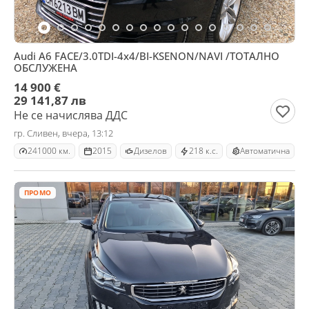
Audi A6 FACE/3.0TDI-4x4/BI-KSENON/NAVI /ТОТАЛНО
ОБСЛУЖЕНА
14 900 €
29 141,87 лв
Не се начислява ДДС
гр. Сливен, вчера, 13:12
241000 км.
2015
Дизелов
218 к.с.
Автоматична
ПРОМО