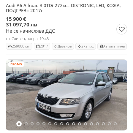
Audi A6 Allroad 3.0TDi-272кс= DISTRONIC, LED, КОЖА,
ПОДГРЕВ= 2017г
15 900 €
31 097,70 лв
Не се начислява ДДС
гр. Сливен, вчера, 19:48
259000 км.
2017
Дизелов
272 к.с.
Автоматична
ПРОМО