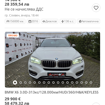
28 359,54 лв
Не се начислява ДДС
гр. Сливен, вчера, 18:44
156000 км.
2016
Дизелов
136 к.с.
Автоматична
ПРОМО
BMW X6 3.0D-313кс/128.000км/HUD/360/H&K/KEYLESS
29 900 €
58 479,32 лв