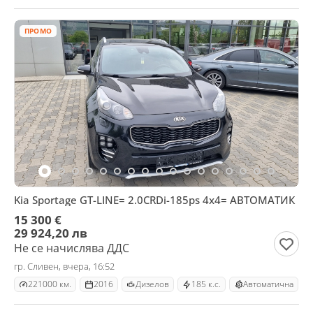
ПРОМО
Kia Sportage GT-LINE= 2.0CRDi-185ps 4x4= АВТОМАТИК
15 300 €
29 924,20 лв
Не се начислява ДДС
гр. Сливен, вчера, 16:52
221000 км.
2016
Дизелов
185 к.с.
Автоматична