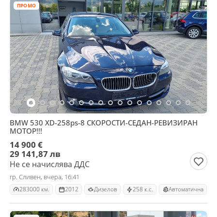
ПРОМО
BMW 530 XD-258ps-8 СКОРОСТИ-СЕДАН-РЕВИЗИРАН
МОТОР!!!
14 900 €
29 141,87 лв
Не се начислява ДДС
гр. Сливен, вчера, 16:41
283000 км.
2012
Дизелов
258 к.с.
Автоматична