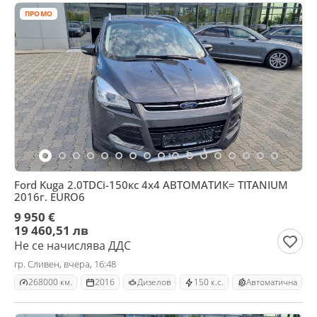
ПРОМО
Ford Kuga 2.0TDCi-150кс 4х4 АВТОМАТИК= TITANIUM
2016г. EURO6
9 950 €
19 460,51 лв
Не се начислява ДДС
гр. Сливен, вчера, 16:48
268000 км.
2016
Дизелов
150 к.с.
Автоматична