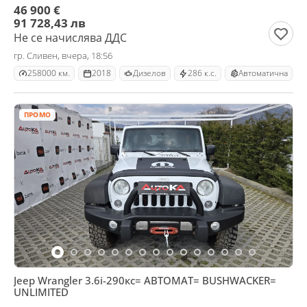
46 900 €
91 728,43 лв
Не се начислява ДДС
гр. Сливен, вчера, 18:56
258000 км.
2018
Дизелов
286 к.с.
Автоматична
ПРОМО
Jeep Wrangler 3.6i-290кс= АВТОМАТ= BUSHWACKER=
UNLIMITED