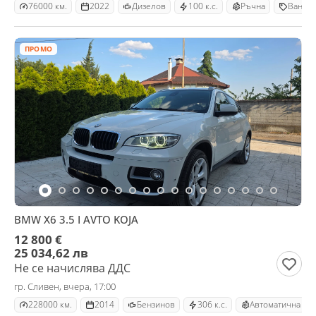
76000 км.
2022
Дизелов
100 к.с.
Ръчна
Ван
ПРОМО
BMW X6 3.5 I AVTO KOJA
12 800 €
25 034,62 лв
Не се начислява ДДС
гр. Сливен, вчера, 17:00
228000 км.
2014
Бензинов
306 к.с.
Автоматична