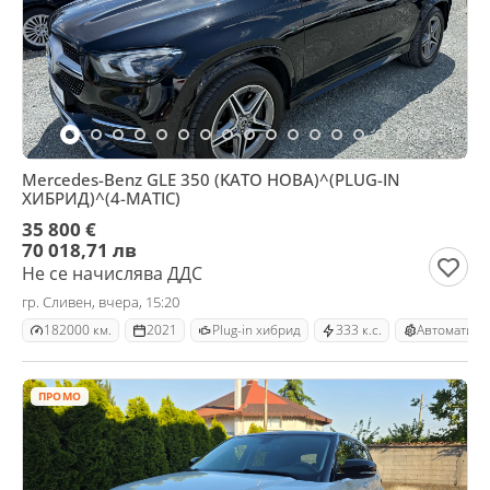
Mercedes-Benz GLE 350 (KATO НОВА)^(PLUG-IN
ХИБРИД)^(4-MATIC)
35 800 €
70 018,71 лв
Не се начислява ДДС
гр. Сливен, вчера, 15:20
182000 км.
2021
Plug-in хибрид
333 к.с.
Автоматичн
ПРОМО