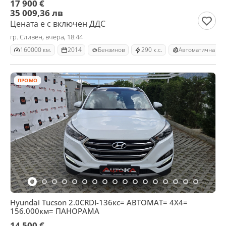
17 900 €
35 009,36 лв
Цената е с включен ДДС
гр. Сливен, вчера, 18:44
160000 км.
2014
Бензинов
290 к.с.
Автоматична
ПРОМО
Hyundai Tucson 2.0CRDI-136кс= АВТОМАТ= 4Х4=
156.000км= ПАНОРАМА
14 500 €