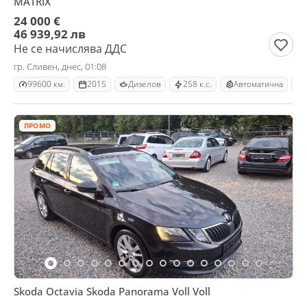
MATRIX
24 000 €
46 939,92 лв
Не се начислява ДДС
гр. Сливен, днес, 01:08
99600 км.
2015
Дизелов
258 к.с.
Автоматична
ПРОМО
Skoda Octavia Skoda Panorama Voll Voll