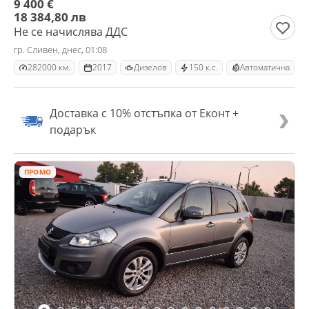
9 400 €
18 384,80 лв
Не се начислява ДДС
гр. Сливен, днес, 01:08
282000 км.
2017
Дизелов
150 к.с.
Автоматична
Доставка с 10% отстъпка от Еконт +
подарък
ПРОМО