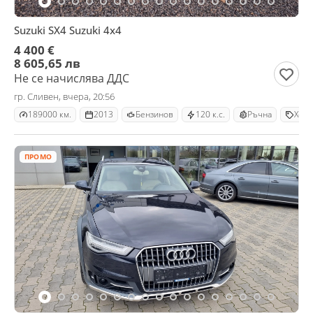
Suzuki SX4 Suzuki 4x4
4 400 €
8 605,65 лв
Не се начислява ДДС
гр. Сливен, вчера, 20:56
189000 км.
2013
Бензинов
120 к.с.
Ръчна
Хечб
ПРОМО