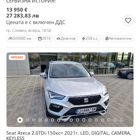
СЕРВИЗНА ИСТОРИЯ!
13 950 €
27 283,83 лв
Цената е с включен ДДС
гр. Сливен, вчера, 18:56
349000 км.
2016
Дизелов
258 к.с.
Автоматична
ПРОМО
Seat Ateca 2.0TDi-150кс= 2021г. LED, DIGITAL, CAMERA,
KEYLESS