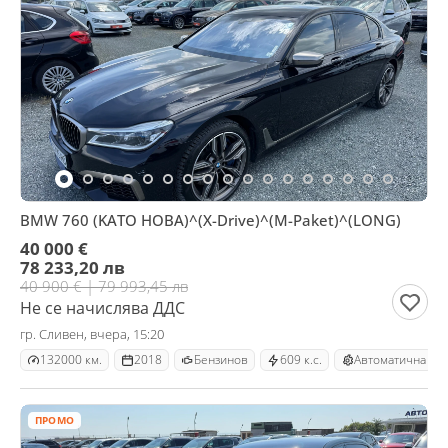
BMW 760 (KATO НОВА)^(X-Drive)^(M-Paket)^(LONG)
40 000 €
78 233,20 лв
40 900 € | 79 993,45 лв
Не се начислява ДДС
гр. Сливен, вчера, 15:20
132000 км.
2018
Бензинов
609 к.с.
Автоматична
ПРОМО