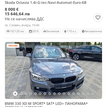
Skoda Octavia 1.4i-G-tec-Navi-Automat-Euro-6B
8 000 €
15 646,64 лв
Не се начислява ДДС
гр. Сливен, вчера, 19:40
192120 км.
2016
Бензинов
110 к.с.
Автоматична
ПРОМО
BMW 330 XD-M SPORT* SAT* LED= ПАНОРАМА*