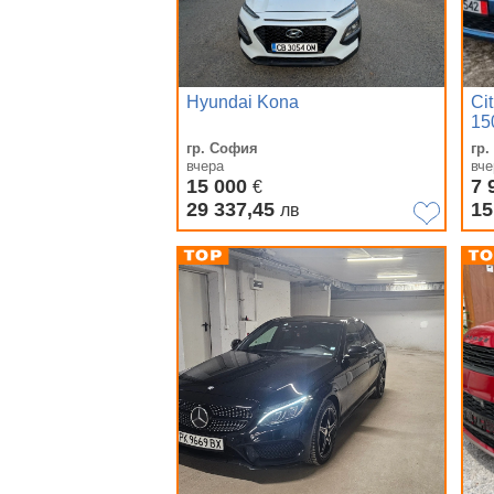
Hyundai Kona
Ci
15
гр. София
гр.
вчера
вче
15 000
7 
€
29 337,45
15
лв