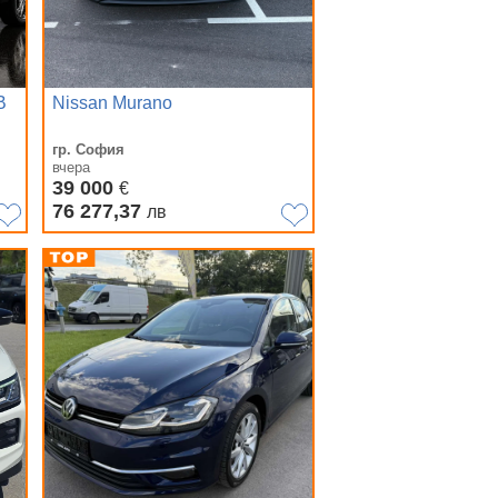
В
Nissan Murano
гр. София
вчера
39 000
€
76 277,37
лв