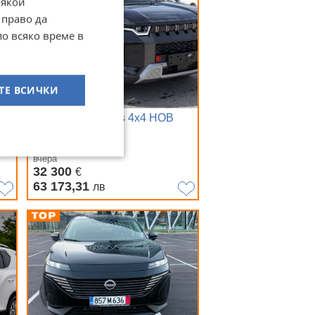
Някои
 право да
по всяко време в
ТЕ ВСИЧКИ
SsangYong Torres 4х4 НОВ
гр. София
вчера
32 300
€
63 173,31
лв