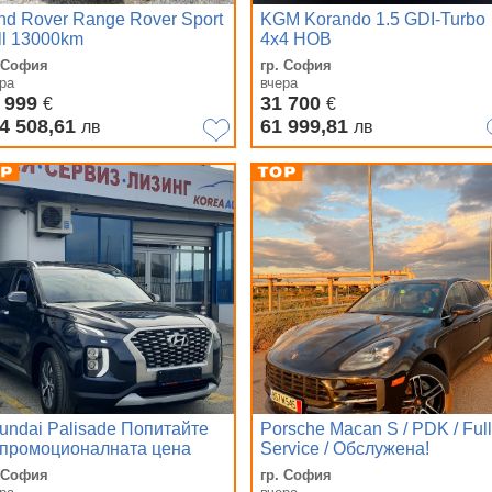
nd Rover Range Rover Sport
KGM Korando 1.5 GDI-Turbo
ll 13000km
4x4 НОВ
. София
гр. София
ра
вчера
 999
31 700
€
€
4 508,61
61 999,81
лв
лв
undai Palisade Попитайте
Porsche Macan S / PDK / Full
 промоционалната цена
Service / Обслужена!
зи седмица!
. София
гр. София