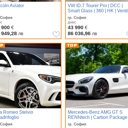
coln Aviator
VW ID.7 Tourer Pro | DCC |
Smart Glass | 360 | HK | Venti
. София
гр. София
ес
днес
 900
43 990
€
€
 949,28
86 036,96
лв
лв
fa Romeo Stelvio
Mercedes-Benz AMG GT S
adrifoglio
RENNtech | Carbon Package 
Burmester | Panoramic
. София
гр. София