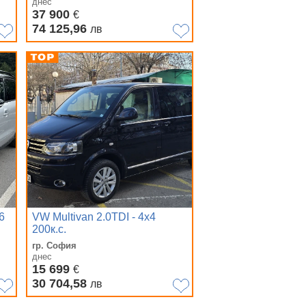
днес
37 900
€
74 125,96
лв
6
VW Multivan 2.0TDI - 4x4
200к.с.
гр. София
днес
15 699
€
30 704,58
лв