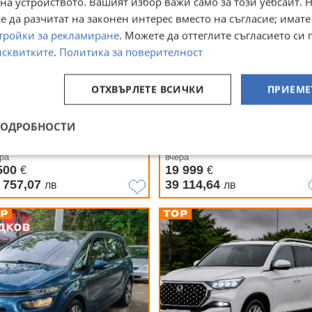
на устройството. Вашият избор важи само за този уебсайт. 
 да разчитат на законен интерес вместо на съгласие; имате
тройки за рекламиране
. Можете да оттеглите съгласието си 
исквитките
.
Политика за поверителност
ОТХВЪРЛЕТЕ ВСИЧКИ
ПРИЕМЕ
рцедес ML 350 бензин-газ
Vw T-cross 2024г 1.0tsi
ПОДРОБНОСТИ
 София, Студентски град
гр. София, Красно село
ра
вчера
500
19 999
€
€
 757,07
39 114,64
лв
лв