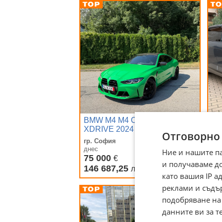
BMW M4 M4 COMPETITION
Hy
XDRIVE 2024 7200KM
84
Отговорно
INDIVIDUAL
гр. София
гр
днес
дн
Ние и нашите п
75 000
47
€
и получаваме д
146 687,25
92
лв
като вашия IP 
реклами и съдъ
подобряване на
данните ви за т