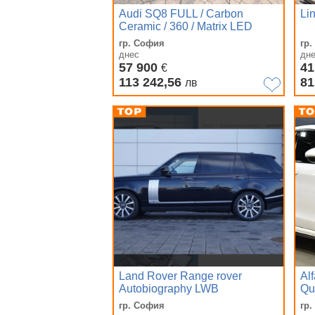
Audi SQ8 FULL / Carbon
Lin
Ceramic / 360 / Matrix LED
гр. София
гр
днес
дн
57 900
41
€
113 242,56
81
лв
Land Rover Range rover
Al
Autobiography LWB
Qu
гр. София
гр