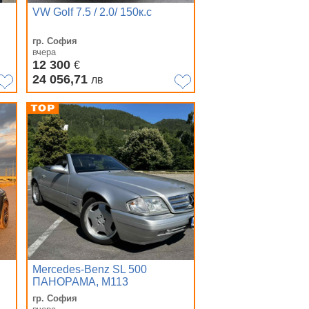
VW Golf 7.5 / 2.0/ 150к.с
гр. София
вчера
12 300
€
24 056,71
лв
Mercedes-Benz SL 500
ПАНОРАМА, M113
гр. София