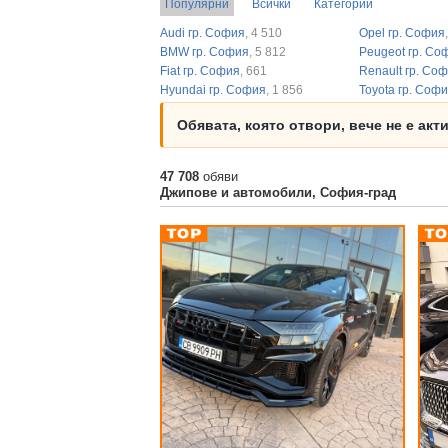
Популярни
Всички
Категории
Audi гр. София
, 4 510
Opel гр. София
BMW гр. София
, 5 812
Peugeot гр. Со
Fiat гр. София
, 661
Renault гр. Со
Hyundai гр. София
, 1 856
Toyota гр. Соф
Обявата, която отвори, вече не е акт
47 708
обяви
Джипове и автомобили, София-град