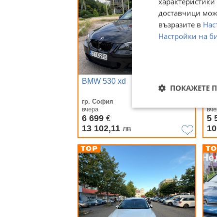
характеристики 
доставчици може
възразите в
Нас
Настройки на б
BMW 530 xd
Ме
ПОКАЖЕТЕ 
гр. София
гр.
вчера
вче
6 699
5 
€
13 102,11
10
лв