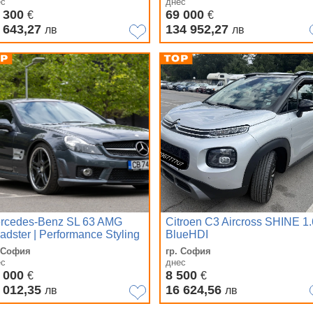
ес
днес
 300
69 000
€
€
 643,27
134 952,27
лв
лв
rcedes-Benz SL 63 AMG
Citroen C3 Aircross SHINE 1.
adster | Performance Styling
BlueHDI
Xenon | Harman
. София
гр. София
ес
днес
 000
8 500
€
€
 012,35
16 624,56
лв
лв