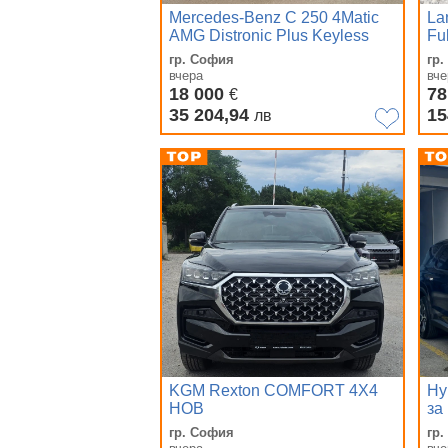
Mercedes-Benz C 250 4Matic
La
AMG Distronic Plus Keyless
Fu
360 Camera
гр. София
гр
вчера
вче
18 000
78
€
35 204,94
15
лв
KGM Rexton COMFORT 4X4
Hy
НОВ
за
та
гр. София
гр