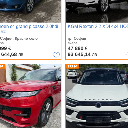
troen c4 grand picasso 2.0hdi
KGM Rexton 2.2 XDI 4x4 НО
0кс
 София, Красно село
гр. София
ра
вчера
999
47 880
€
€
 644,68
93 645,14
лв
лв