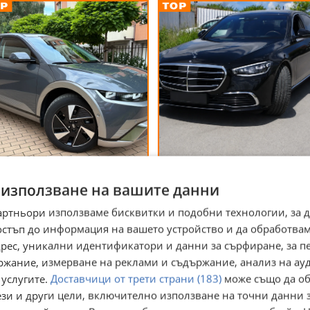
undai Ioniq 5 Facelift 4x4
Mercedes-Benz S 500 L Всяк
kwh Лизинг
седмица -1000 евро до
 използване на вашите данни
продажба
. София
гр. София
ес
днес
артньори използваме бисквитки и подобни технологии, за 
 500
74 500
€
€
остъп до информация на вашето устройство и да обработва
 901,93
145 709,34
лв
лв
адрес, уникални идентификатори и данни за сърфиране, за 
ржание, измерване на реклами и съдържание, анализ на ау
 услугите.
Доставчици от трети страни (183)
може също да об
ези и други цели, включително използване на точни данни 