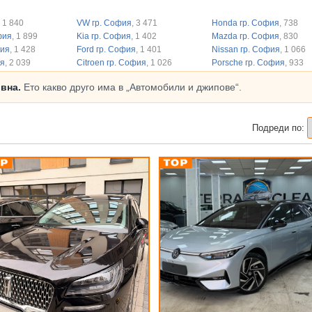
, 1 840
VW гр. София
, 3 471
Honda гр. София
, 738
фия
, 1 899
Kia гр. София
, 1 402
Mazda гр. София
, 830
фия
, 1 428
Ford гр. София
, 1 401
Nissan гр. София
, 1 066
ия
, 2 039
Citroen гр. София
, 1 026
Porsche гр. София
, 933
ивна.
Ето какво друго има в „Автомобили и джипове“.
Подреди по: