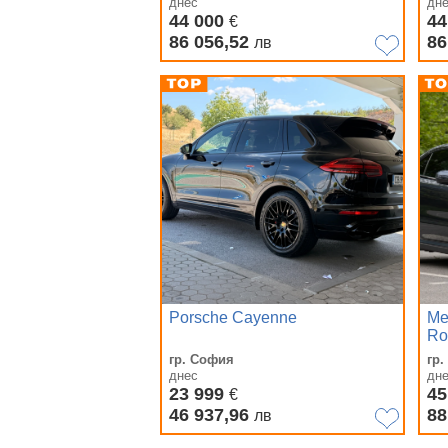
днес
дн
44 000
44
€
86 056,52
86
лв
Porsche Cayenne
Me
Ro
| 
гр. София
гр
днес
дн
23 999
45
€
46 937,96
88
лв