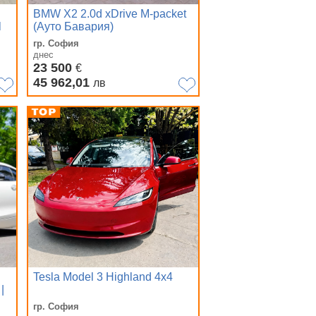
BMW X2 2.0d xDrive М-packet
l
(Ауто Бавария)
гр. София
днес
23 500
€
45 962,01
лв
Tesla Model 3 Highland 4x4
|
гр. София