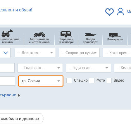
езплатни обяви!
М
ециализирана
Мотоциклети
Каравани
Воден
Ремаркета
техника
и мототехника
и кемпери
транспорт
Спешно
Фото
Видео
търсене
томобили и джипове