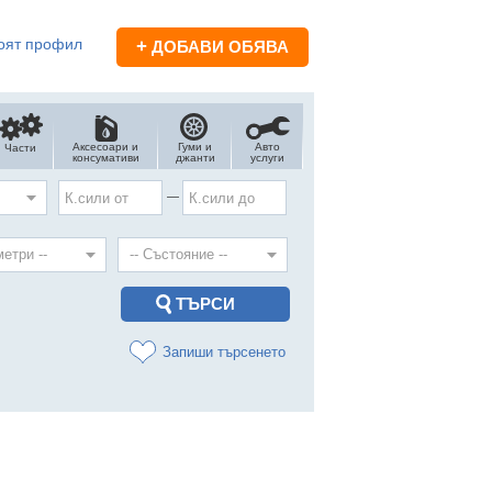
оят профил
+
ДОБАВИ ОБЯВА
Аксесоари и
Гуми и
Авто
Части
консумативи
джанти
услуги
—
Запиши търсенето