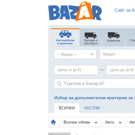
Сайт за б
Автомобили
Бусове и
Сп
Камиони
и джипове
автобуси
Модел
—
Избор на допълнителни критерии за 
ВСИЧКИ
ЧАСТНИ
Всички обяви
Авто
Ав