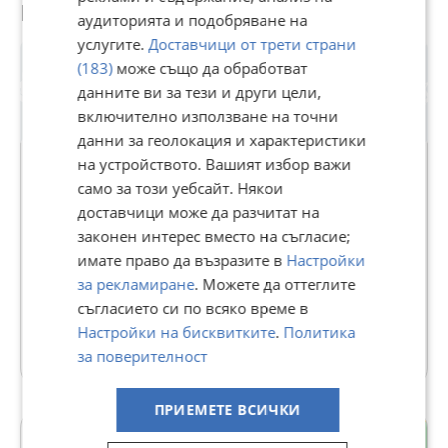
Потребител
аудиторията и подобряване на
услугите.
Доставчици от трети страни
(183)
може също да обработват
данните ви за тези и други цели,
включително използване на точни
данни за геолокация и характеристики
на устройството. Вашият избор важи
само за този уебсайт. Някои
ИНКЛУЗИВ БЪЛГАРИЯ АД
доставчици може да разчитат на
законен интерес вместо на съгласие;
В Bazar.BG от 05 декември 2022г.
имате право да възразите в
Настройки
Последно активен днес в 11:09 ч.
за рекламиране
. Можете да оттеглите
съгласието си по всяко време в
68 Обяви
Настройки на бисквитките
.
Политика
Още оферти на https://inclusive1973.imot.bg
за поверителност
ПРИЕМЕТЕ ВСИЧКИ
гр. Банско