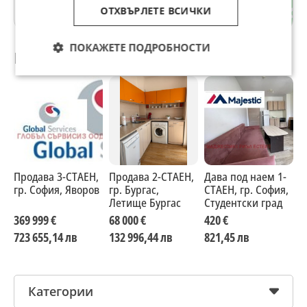
ОТХВЪРЛЕТЕ ВСИЧКИ
Благоевград
ПОКАЖЕТЕ ПОДРОБНОСТИ
Препоръчани за теб
Продава 3-СТАЕН,
Продава 2-СТАЕН,
Дава под наем 1-
П
гр. София, Яворов
гр. Бургас,
СТАЕН, гр. София,
г
Летище Бургас
Студентски град
Г
369 999 €
68 000 €
420 €
1
723 655,14 лв
132 996,44 лв
821,45 лв
2
Категории