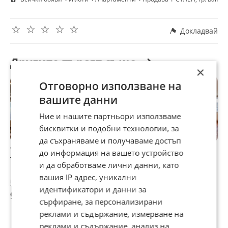
☆
☆
☆
☆
☆
Докладвай
Другите търсят също
×
Отговорно използване на
вашите данни
Ние и нашите партньори използваме
бисквитки и подобни технологии, за
да съхраняваме и получаваме достъп
Тристаен в
ТРИСТАЕН
Продава 3-СТАЕН,
Д
до информация на вашето устройство
Тракия!
АПАРТАМЕНТ В
гр. София,
С
и да обработваме лични данни, като
СВИЛЕНГРАД – 87
Банишора
Ц
вашия IP адрес, уникални
580 € – НОВО
500 €
87 580 €
189 000 €
7
СТРОИТЕЛСТВО,
идентификатори и данни за
977,92 лв
171 291,59 лв
369 651,87 лв
1
ЖИЛИЩЕН
сърфиране, за персонализирани
КОМПЛЕКС „ЛАС
реклами и съдържание, измерване на
ВЕГАС“
реклами и съдържание, анализ на