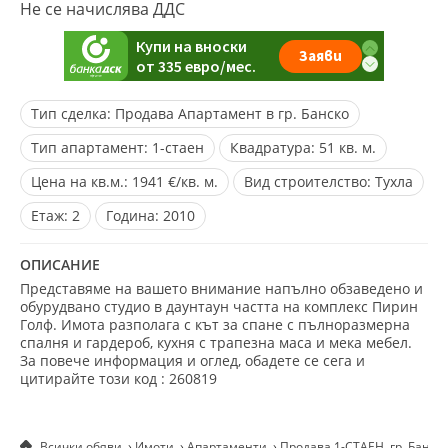
Не се начислява ДДС
Тип сделка:
Продава Апартамент в гр. Банско
Тип апартамент:
1-стаен
Квадратура:
51 кв. м.
Цена на кв.м.:
1941 €/кв. м.
Вид строителство:
Тухла
Eтаж:
2
Година:
2010
ОПИСАНИЕ
Представяме на вашето внимание напълно обзаведено и
обурудвано студио в даунтаун частта на комплекс Пирин
Голф. Имота разполага с кът за спане с пълноразмерна
спалня и гардероб, кухня с трапезна маса и мека мебел.
За повече информация и оглед, обадете се сега и
цитирайте този код : 260819
Всички обяви
Имоти
Апартаменти
Продава 1-СТАЕН, гр. Банск