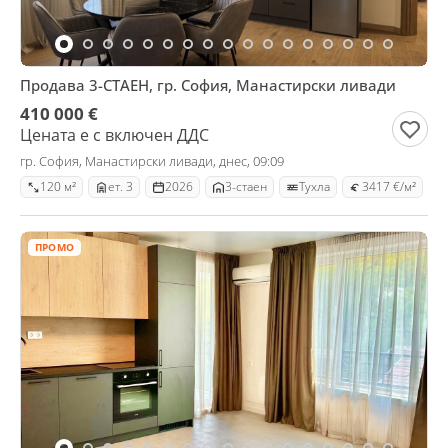
Продава 3-СТАЕН, гр. София, Манастирски ливади
410 000 €
Цената е с включен ДДС
гр. София, Манастирски ливади, днес, 09:09
120 м²
ет. 3
2026
3-стаен
Тухла
3417 €/м²
ПРОМО