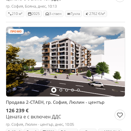
гр. София, Бояна, днес, 10:13
210 м²
2025
3-стаен
Тухла
2762 €/м²
ПРОМО
Продава 2-СТАЕН, гр. София, Люлин - център
126 239 €
Цената е с включен ДДС
гр. София, Люлин - център, днес, 10:05