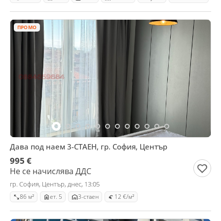
ПРОМО
Дава под наем 3-СТАЕН, гр. София, Център
995 €
Не се начислява ДДС
гр. София, Център, днес, 13:05
86 м²
ет. 5
3-стаен
12 €/м²