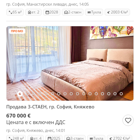
гр. София, Манастирски ливади, днес, 14:05
65 м²
ет. 2
2028
2-стаен
Тухла
2003 €/м²
ПРОМО
Продава 3-СТАЕН, гр. София, Княжево
670 000 €
Цената е с включен ДДС
гр. София, Княжево, днес, 14:01
248 м²
ет. 4
2025
3-стаен
Тухла
2702 €/м²