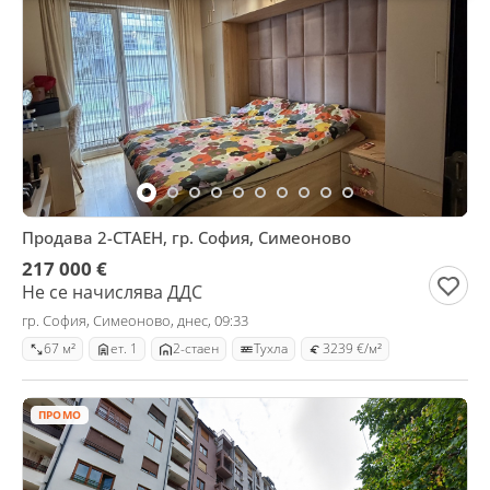
Продава 2-СТАЕН, гр. София, Симеоново
217 000 €
Не се начислява ДДС
гр. София, Симеоново, днес, 09:33
67 м²
ет. 1
2-стаен
Тухла
3239 €/м²
ПРОМО