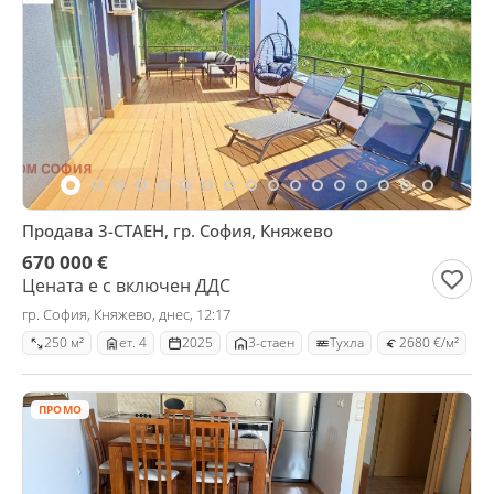
Продава 3-СТАЕН, гр. София, Княжево
670 000 €
Цената е с включен ДДС
гр. София, Княжево, днес, 12:17
250 м²
ет. 4
2025
3-стаен
Тухла
2680 €/м²
ПРОМО