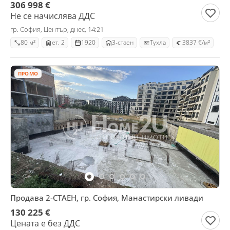
306 998 €
Не се начислява ДДС
гр. София, Център, днес, 14:21
80 м²
ет. 2
1920
3-стаен
Тухла
3837 €/м²
ПРОМО
Продава 2-СТАЕН, гр. София, Манастирски ливади
130 225 €
Цената е без ДДС