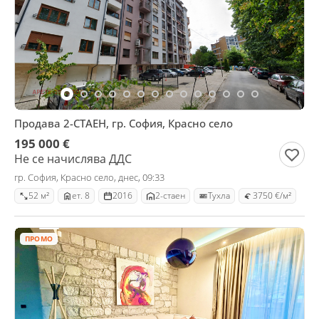
Продава 2-СТАЕН, гр. София, Красно село
195 000 €
Не се начислява ДДС
гр. София, Красно село, днес, 09:33
52 м²
ет. 8
2016
2-стаен
Тухла
3750 €/м²
ПРОМО