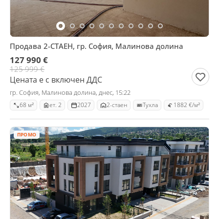
Продава 2-СТАЕН, гр. София, Малинова долина
127 990 €
125 999 €
Цената е с включен ДДС
гр. София, Малинова долина, днес, 15:22
68 м²
ет. 2
2027
2-стаен
Тухла
1882 €/м²
ПРОМО