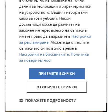
включително използване на точни
ПРОМО
данни за геолокация и характеристики
на устройството. Вашият избор важи
само за този уебсайт. Някои
доставчици може да разчитат на
законен интерес вместо на съгласие;
имате право да възразите в
Настройки
за рекламиране
. Можете да оттеглите
съгласието си по всяко време в
Настройки на бисквитките
.
Политика
за поверителност
Дава под наем 3-СТАЕН, гр. София, Център
830 €
ПРИЕМЕТЕ ВСИЧКИ
Не се начислява ДДС
гр. София, Център, днес, 09:45
ОТХВЪРЛЕТЕ ВСИЧКИ
100 м²
3-стаен
8 €/м²
ПОКАЖЕТЕ ПОДРОБНОСТИ
ПРОМО