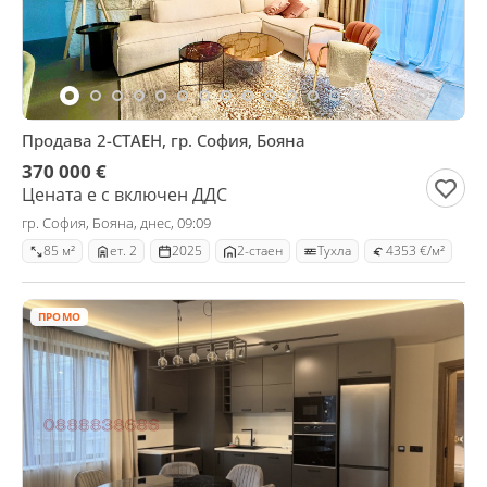
Продава 2-СТАЕН, гр. София, Бояна
370 000 €
Цената е с включен ДДС
гр. София, Бояна, днес, 09:09
85 м²
ет. 2
2025
2-стаен
Тухла
4353 €/м²
ПРОМО