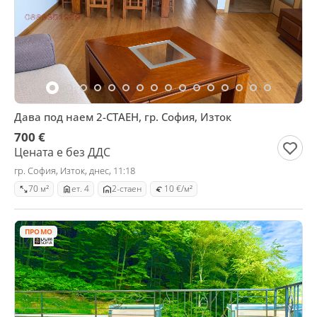
Дава под наем 2-СТАЕН, гр. София, Изток
700 €
Цената е без ДДС
гр. София, Изток, днес, 11:18
70 м²
ет. 4
2-стаен
10 €/м²
ПРОМО