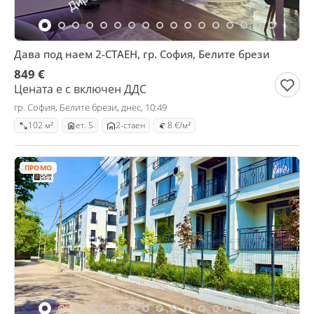
Дава под наем 2-СТАЕН, гр. София, Белите брези
849 €
Цената е с включен ДДС
гр. София, Белите брези, днес, 10:49
102 м²
ет. 5
2-стаен
8 €/м²
ПРОМО