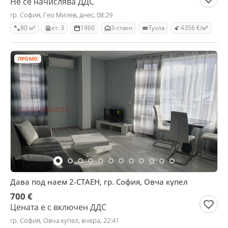
Не се начислява ДДС
гр. София, Гео Милев, днес, 08:29
80 м²
ет. 3
1960
3-стаен
Тухла
4356 €/м²
ПРОМО
Дава под наем 2-СТАЕН, гр. София, Овча купел
700 €
Цената е с включен ДДС
гр. София, Овча купел, вчера, 22:41