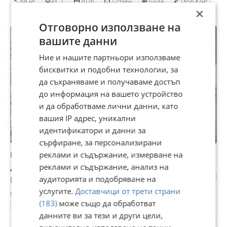
68 м²
ет. 1
2026
2-стаен
Тухла
1856 €/м²
×
Отговорно използване на
ПРОМО
вашите данни
Ние и нашите партньори използваме
бисквитки и подобни технологии, за
да съхраняваме и получаваме достъп
до информация на вашето устройство
и да обработваме лични данни, като
вашия IP адрес, уникални
идентификатори и данни за
сърфиране, за персонализирани
Продава 3-СТАЕН, гр. София, Иван Вазов
реклами и съдържание, измерване на
реклами и съдържание, анализ на
449 500 €
аудиторията и подобряване на
Не се начислява ДДС
услугите.
Доставчици от трети страни
гр. София, Иван Вазов, днес, 10:01
(183)
може също да обработват
97 м²
ет. 5
1970
3-стаен
Тухла
4634 €/м²
данните ви за тези и други цели,