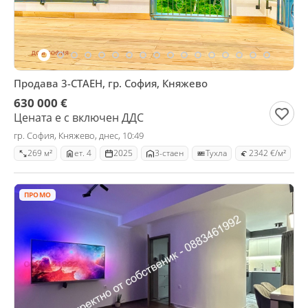
Продава 3-СТАЕН, гр. София, Княжево
630 000 €
Цената е с включен ДДС
гр. София, Княжево, днес, 10:49
269 м²
ет. 4
2025
3-стаен
Тухла
2342 €/м²
ПРОМО