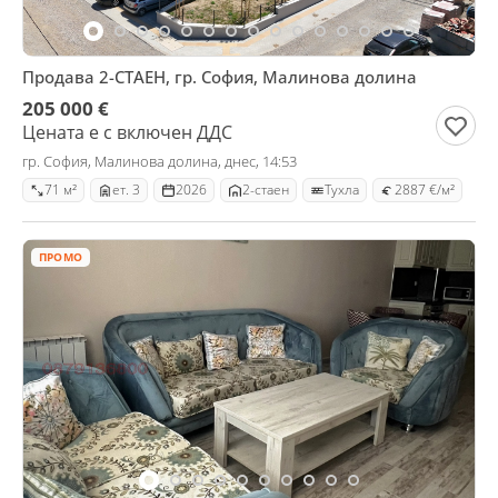
Продава 2-СТАЕН, гр. София, Малинова долина
205 000 €
Цената е с включен ДДС
гр. София, Малинова долина, днес, 14:53
71 м²
ет. 3
2026
2-стаен
Тухла
2887 €/м²
ПРОМО