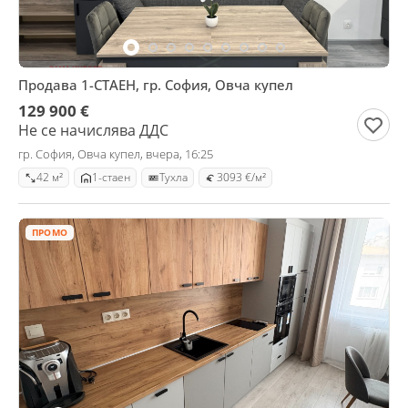
Продава 1-СТАЕН, гр. София, Овча купел
129 900 €
Не се начислява ДДС
гр. София, Овча купел, вчера, 16:25
42 м²
1-стаен
Тухла
3093 €/м²
ПРОМО