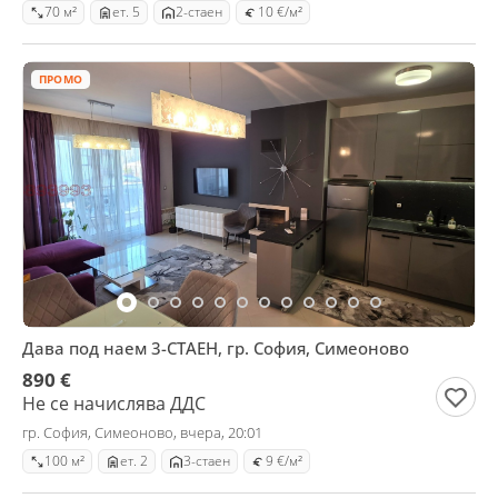
70 м²
ет. 5
2-стаен
10 €/м²
ПРОМО
Дава под наем 3-СТАЕН, гр. София, Симеоново
890 €
Не се начислява ДДС
гр. София, Симеоново, вчера, 20:01
100 м²
ет. 2
3-стаен
9 €/м²