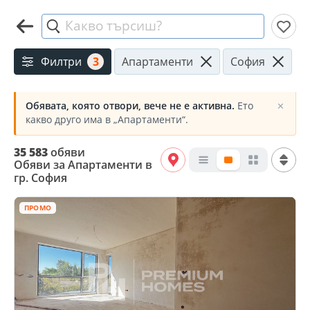
Какво търсиш?
Филтри
3
Апартаменти
София
Обявата, която отвори, вече не е активна.
Ето
✕
какво друго има в „Апартаменти“.
35 583
обяви
Обяви за Апартаменти в
гр. София
ПРОМО