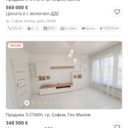
560 000 €
Цената е с включен ДДС
гр. София, Бояна, днес, 09:09
105 м²
ет. 2
2025
3-стаен
Тухла
5333 €/м²
ПРОМО
Продава 3-СТАЕН, гр. София, Гео Милев
348 500 €