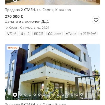
Продава 2-СТАЕН, гр. София, Княжево
270 000 €
Цената е с включен ДДС
гр. София, Княжево, днес, 09:09
72 м²
ет. 2
2025
2-стаен
Тухла
3750 €/м²
ПРОМО
Продава 3-СТАЕН, гр. София, Бояна