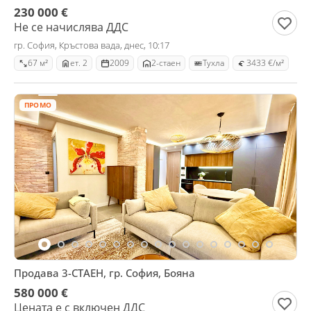
230 000 €
Не се начислява ДДС
гр. София, Кръстова вада, днес, 10:17
67 м²
ет. 2
2009
2-стаен
Тухла
3433 €/м²
ПРОМО
Продава 3-СТАЕН, гр. София, Бояна
580 000 €
Цената е с включен ДДС