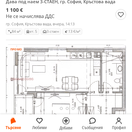
Дава под наем 3-СТАЕН, гр. София, Кръстова вада
1 100 €
Не се начислява ДДС
гр. София, Кръстова вада, вчера, 14:13
84 м²
ет. 5
3-стаен
13 €/м²
ПРОМО
Продава 2-СТАЕН, гр. София, Малинова долина
Търсене
Любими
Съобщения
Профил
Добави
120 000 €