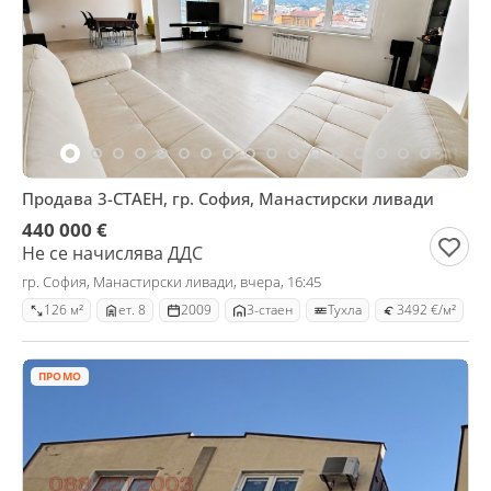
Продава 3-СТАЕН, гр. София, Манастирски ливади
440 000 €
Не се начислява ДДС
гр. София, Манастирски ливади, вчера, 16:45
126 м²
ет. 8
2009
3-стаен
Тухла
3492 €/м²
ПРОМО