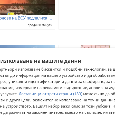
Дронове на ВСУ подпалиха ключова руска рафинерия в Сизран
преди 38 минути
 използване на вашите данни
артньори използваме бисквитки и подобни технологии, за 
остъп до информация на вашето устройство и да обработва
адрес, уникални идентификатори и данни за сърфиране, за 
ржание, измерване на реклами и съдържание, анализ на ау
 услугите.
Доставчици от трети страни (183)
може също да об
ези и други цели, включително използване на точни данни 
на устройството. Вашият избор важи само за този уебсайт. 
одава 3-СТАЕН, гр.
Продава 2-СТАЕН, гр.
 да разчитат на законен интерес вместо на съгласие; имате
иленград, област Хасково
Хасково, Македонски