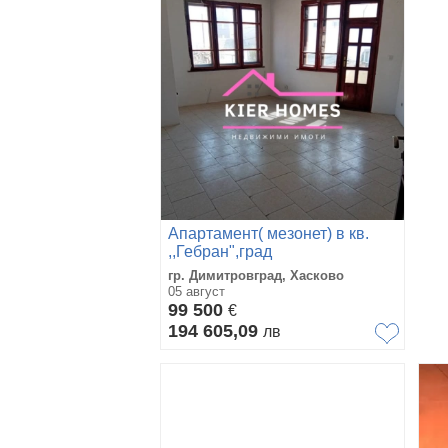
Апартамент( мезонет) в кв.
,,Гебран",град
Свиленград,обл. Хасково
гр. Димитровград, Хасково
05 август
99 500
€
194 605,09
лв