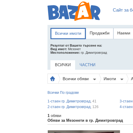
Сайт за б
Продажби
Наеми
Всички имоти
Резултат от Вашето търсене на:
Вид имот:
Мезонет
Местоположение:
гр. Димитровград
ВСИЧКИ
ЧАСТНИ
Всички обяви
Имоти
Всички
По градове
1-стаен гр. Димитровград
, 41
3-стаен
2-стаен гр. Димитровград
, 126
4-стаен
1
обяви
Обяви за Мезонети в гр. Димитровград