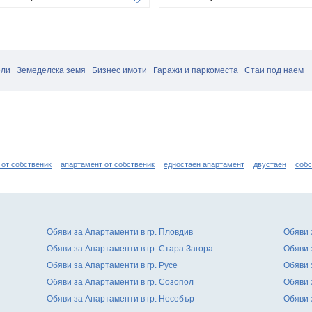
ели
Земеделска земя
Бизнес имоти
Гаражи и паркоместа
Стаи под наем
 от собственик
апартамент от собственик
едностаен апартамент
двустаен
собс
Обяви за Апартаменти в гр. Пловдив
Обяви 
Обяви за Апартаменти в гр. Стара Загора
Обяви 
Обяви за Апартаменти в гр. Русе
Обяви 
Обяви за Апартаменти в гр. Созопол
Обяви 
Обяви за Апартаменти в гр. Несебър
Обяви 