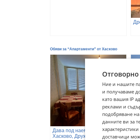
Обяви за “Апартаменти” от Хасково
Отговорно
Ние и нашите п
и получаваме д
като вашия IP 
реклами и съдъ
подобряване на
данните ви за т
характеристики 
Дава под наем 2-СТАЕН, гр.
Пр
доставчици може
Хасково, Дружба 1
Св