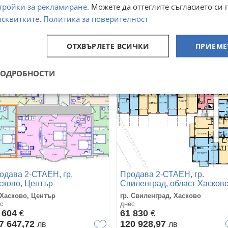
тройки за рекламиране
. Можете да оттеглите съгласието си 
 Свиленград, Хасково
гр. Хасково, Македонски
с
днес
исквитките
.
Политика за поверителност
 600
54 400
€
€
7 860,75
106 397,15
лв
лв
ОТХВЪРЛЕТЕ ВСИЧКИ
ПРИЕМЕ
ПОДРОБНОСТИ
одава 2-СТАЕН, гр.
Продава 2-СТАЕН, гр.
сково, Център
Свиленград, област Хасков
 Хасково, Център
гр. Свиленград, Хасково
с
днес
 604
61 830
€
€
7 647,72
120 928,97
лв
лв