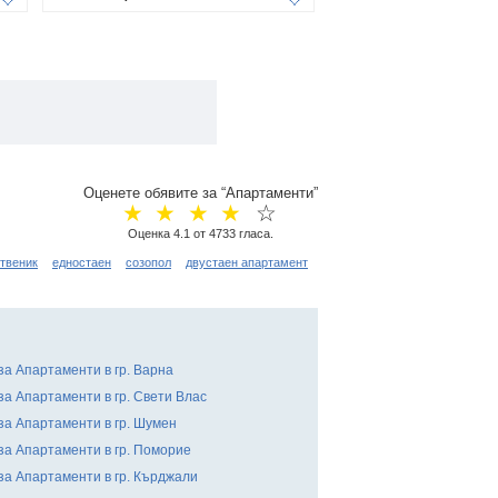
Оценете обявите за “Апартаменти”
☆
☆
☆
☆
☆
Оценка
4.1
от
4733
гласа.
твеник
едностаен
созопол
двустаен апартамент
за Апартаменти в гр. Варна
за Апартаменти в гр. Свети Влас
за Апартаменти в гр. Шумен
за Апартаменти в гр. Поморие
за Апартаменти в гр. Кърджали