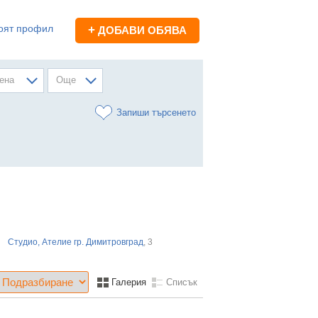
оят профил
+
ДОБАВИ ОБЯВА
ена
Още
Запиши търсенето
Студио, Ателие гр. Димитровград
, 3
Галерия
Списък