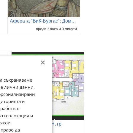
Аферата "ВиК-Бургас": Домашен арест за трима обвиняеми ОБЗОР
преди 3 часа и 9 минути
×
да съхраняваме
ме лични данни,
персонализирани
диторията и
работват
за геолокация и
Някои
Продава 2-СТАЕН, гр.
 право да
Хасково, Център