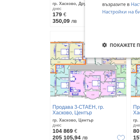
възразите в
Нас
гр. Хасково, Дружба 1
гр.
днес
дне
Настройки на б
179
75
€
350,09
14
лв
ПОКАЖЕТЕ 
Продава 3-СТАЕН, гр.
Пр
Хасково, Център
Ха
гр. Хасково, Център
гр.
днес
дне
104 869
80
€
205 105,94
15
лв