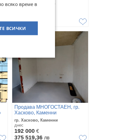
по всяко време в
гр. Хасково, Център
днес
Договаряне
ТЕ ВСИЧКИ
Продава МНОГОСТАЕН, гр.
о
Хасково, Каменни
гр. Хасково, Каменни
днес
192 000
€
375 519,36
лв