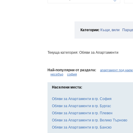
Категории:
Къщи, вили
Парц
Текуща категория: Обяви за Апартаменти
Най-популярни от раздела:
апартамент под наем
несебър
софия
Населени места:
Обяви за Апартаменти в гр. София
Обяви за Апартаменти в гр. Бургас
Обяви за Апартаменти в гр. Плевен
Обяви за Апартаменти в гр. Велико Търново
Обяви за Апартаменти в гр. Банско