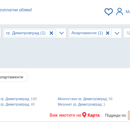
езплатни обяви!
М
гр. Димитровград
(1)
Апартаменти
(1)
Ц
Апартаменти
 гр. Димитровград
, 190
Mногостаен гр. Димитровград
, 56
 гр. Димитровград
, 40
Мезонет гр. Димитровград
, 1
Виж имотите на
Карта
Подреди по: