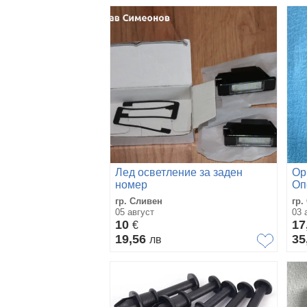
Лед осветление за заден
Ор
номер
Оп
гр. Сливен
гр.
05 август
03 
10
17
€
19,56
35
лв