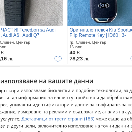
 ЧАСТИ! Телефон за Audi
Оригинален ключ Kia Sporta
, Audi A6 , Audi Q7
Flip Remote Key | ID60 | 3-
Buttons | KK12 | 433MHz |
 Сливен, Център
гр. Сливен, Център
D9420
юли
16 юли
9
40
€
€
,16
78,23
лв
лв
 използване на вашите данни
артньори използваме бисквитки и подобни технологии, за 
остъп до информация на вашето устройство и да обработва
адрес, уникални идентификатори и данни за сърфиране, за 
ржание, измерване на реклами и съдържание, анализ на ау
 услугите.
Доставчици от трети страни (183)
може също да об
ези и други цели, включително използване на точни данни 