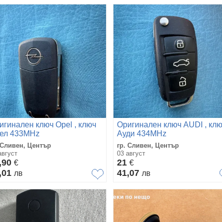
игинален ключ Opel , ключ
Оригинален ключ AUDI , кл
ел 433MHz
Ауди 434MHz
 Сливен, Център
гр. Сливен, Център
август
03 август
,90
21
€
€
,01
41,07
лв
лв