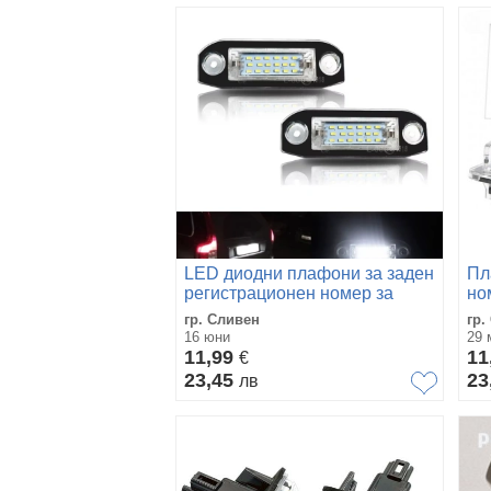
LED диодни плафони за заден
Пл
регистрационен номер за
но
Volvo
cla
гр. Сливен
гр.
16 юни
29 
11,99
11
€
23,45
23
лв