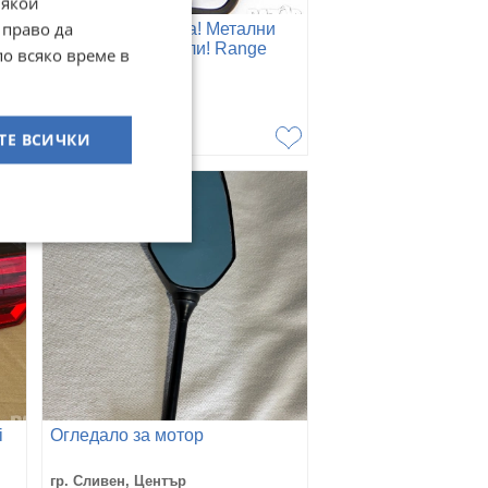
Някои
 право да
Защита от кражба! Метални
капачки за вентили! Range
по всяко време в
Rover Land Rover
гр. Сливен
03 юли
5,99
€
11,72
лв
ТЕ ВСИЧКИ
i
Огледало за мотор
гр. Сливен, Център