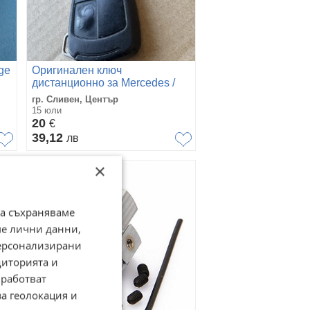
ge
Оригинален ключ
дистанционно за Mercedes /
Мерцедес рибка - 2 бутона
гр. Сливен, Център
15 юли
20
€
39,12
лв
×
да съхраняваме
ме лични данни,
персонализирани
диторията и
работват
за геолокация и