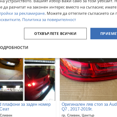
на устройството. Вашият избор важи само за този уебсайт. 
 да разчитат на законен интерес вместо на съгласие; имате
щита от кражба! Метални
LED Плафони за
пачки за вентили! Смарт
регистрационен номер
тройки за рекламиране
. Можете да оттеглите съгласието си 
Hyundai KIA
 Сливен
гр. Сливен
исквитките
.
Политика за поверителност
юли
06 юли
99
11,99
€
€
,72
23,45
лв
лв
ОТХВЪРЛЕТЕ ВСИЧКИ
ПРИЕМЕ
ПОДРОБНОСТИ
d плафони за заден номер
Оригинален ляв стоп за Aud
 Сеат
Q7 , 2017-2019г.
АМЕРИКАНСКА ВЕРСИЯ
 Сливен
гр. Сливен, Център