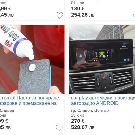
юли
01 юли
,99
130
€
€
,45
254,26
лв
лв
стъпка! Паста за полиране
car play автомедия навигац
 фарове и премахване на
авторадио ANDROID
аскотини
4WBZ1025 Mercedes E class
 Сливен
гр. Сливен, Център
w212
юни
25 юни
99
270
€
€
85
528,07
лв
лв