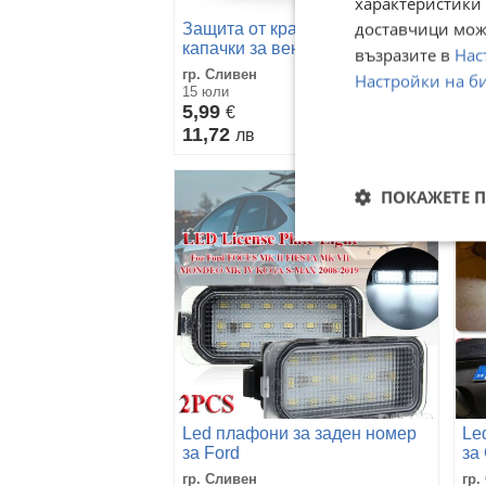
характеристики 
доставчици може
Защита от кражба! Метални
За
капачки за вентили Мазда!
ка
възразите в
Нас
гр. Сливен
гр.
Настройки на б
15 юли
10 
5,99
5,
€
11,72
11
лв
ПОКАЖЕТЕ 
Led плафони за заден номер
Le
за Ford
за
гр. Сливен
гр.