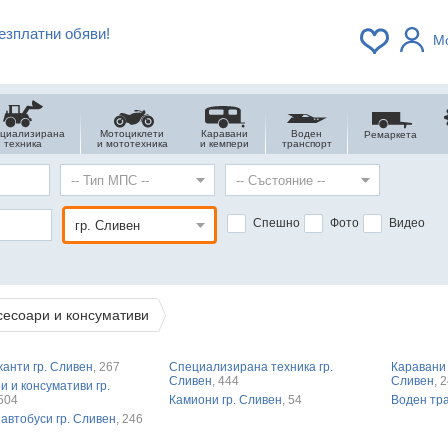
езплатни обяви!
М
циализирана
Мотоциклети
Каравани
Воден
Ремаркета
техника
и мототехника
и кемпери
транспорт
Спешно
Фото
Видео
сесоари и консумативи
жанти гр. Сливен
, 267
Специализирана техника гр.
Каравани 
Сливен
, 444
Сливен
, 
и и консумативи гр.
 504
Камиони гр. Сливен
, 54
Воден тра
 автобуси гр. Сливен
, 246