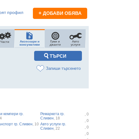
оят профил
+
ДОБАВИ ОБЯВА
Аксесоари и
Гуми и
Авто
Части
консумативи
джанти
услуги
Запиши търсенето
и кемпери гр.
Ремаркета гр.
, 0
24
Сливен
, 18
, 0
нспорт гр. Сливен
, 10
Авто услуги гр.
, 0
Сливен
, 22
, 0