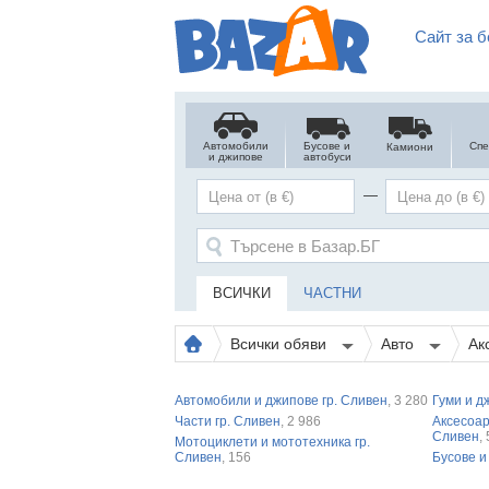
Сайт за б
Автомобили
Бусове и
Спе
Камиони
и джипове
автобуси
—
ВСИЧКИ
ЧАСТНИ
Всички обяви
Авто
Ак
Автомобили и джипове гр. Сливен
, 3 280
Гуми и д
Части гр. Сливен
, 2 986
Аксесоар
Сливен
,
Мотоциклети и мототехника гр.
Сливен
, 156
Бусове и