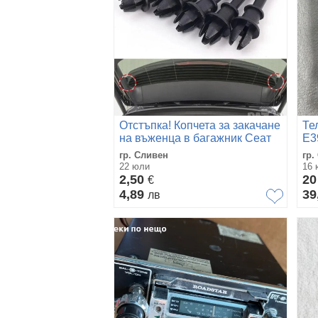
Отстъпка! Копчета за закачане
Те
на въженца в багажник Сеат
E3
Ауди VW Skoda
BM
гр. Сливен
гр.
22 юли
16 
2,50
2
€
4,89
39
лв