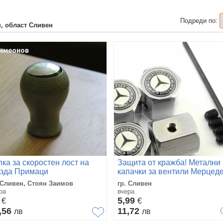
Подреди по:
н, област Сливен
пка за скоростен лост на
Защита от кражба! Метални
зда Примаци
капачки за вентили Мерцеде
 Сливен, Стоян Заимов
гр. Сливен
ра
вчера
0
5,99
€
€
,56
11,72
лв
лв