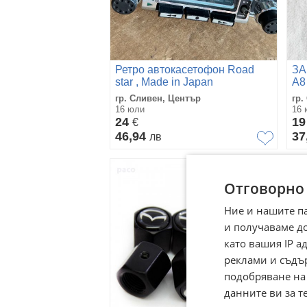
Ретро автокасетофон Road
ЗА
star , Made in Japan
A8 
гр. Сливен, Център
гр.
16 юли
16 
24
1
€
46,94
37
лв
Отговорно
Ние и нашите п
и получаваме д
като вашия IP 
реклами и съдъ
подобряване на
данните ви за т