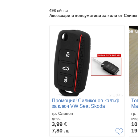
498
обяви
Аксесоари и консумативи за коли от Сливе
Промоция! Силиконов калъф
То
за ключ VW Seat Skoda
Ма
гр. Сливен
гр.
днес
вче
3,99
1
€
7,80
19
лв