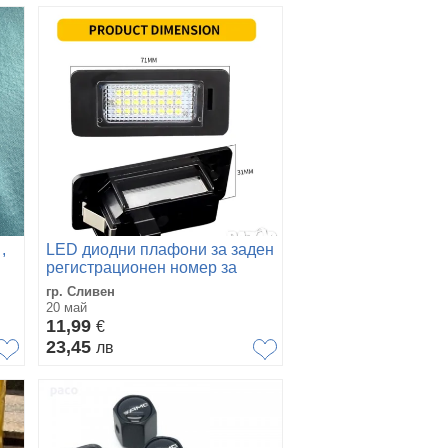
,
LED диодни плафони за заден
регистрационен номер за
Ауди VW
гр. Сливен
20 май
11,99
€
23,45
лв