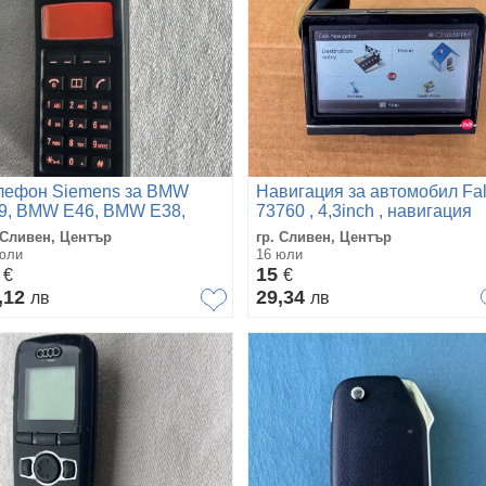
лефон Siemens за BMW
Навигация за автомобил Fa
9, BMW E46, BMW E38,
73760 , 4,3inch , навигация
W E65 и др.
Falk
 Сливен, Център
гр. Сливен, Център
юли
16 юли
0
15
€
€
,12
29,34
лв
лв