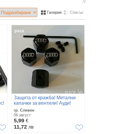
, 0
Галерия
Списък
Защита от кражба! Метални
с!
капачки за вентили! Ауди!
гр. Сливен
06 август
5,99
€
11,72
лв