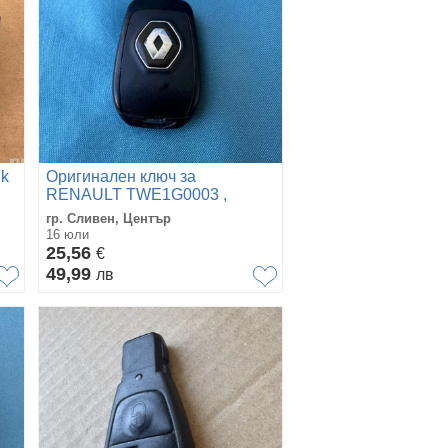
lk
Оригинален ключ за
RENAULT TWЕ1G0003 ,
Честота: 433 mHz
гр. Сливен, Център
16 юли
25,56
€
49,99
лв