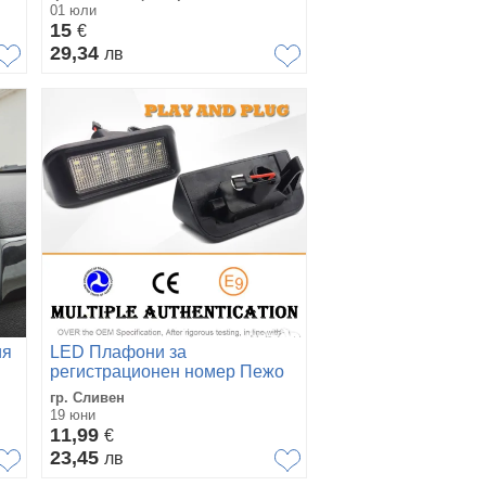
01 юли
15
€
29,34
лв
ия
LED Плафони за
регистрационен номер Пежо
Ситроен Опел Тойота
гр. Сливен
19 юни
11,99
€
23,45
лв