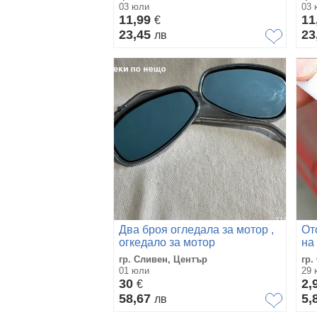
03 юли
03 
11,99
11
€
23,45
23
лв
Два броя огледала за мотор ,
От
огкедало за мотор
на
др
гр. Сливен, Център
гр.
01 юли
29 
30
2,
€
58,67
5,
лв