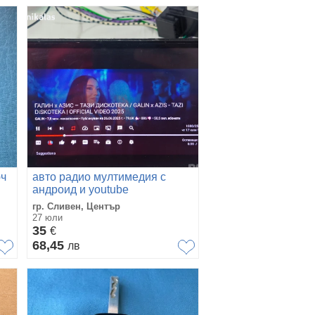
юч
авто радио мултимедия с
андроид и youtube
гр. Сливен, Център
27 юли
35
€
68,45
лв