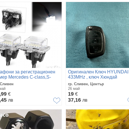
афони за регистрационен
Оригинален Ключ HYUNDAI 
мер Mercedes C-class,S-
433MHz , ключ Хюндай
ss,E-class,CL-class
 Сливен
гр. Сливен, Център
май
26 май
,99
19
€
€
,45
37,16
лв
лв