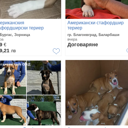
ериканския
Американски стафордшир
афордширски териер
териер
 Бургас, Зорница
гр. Благоевград, Баларбаши
ра
вчера
99
Договаряне
€
9,21
лв