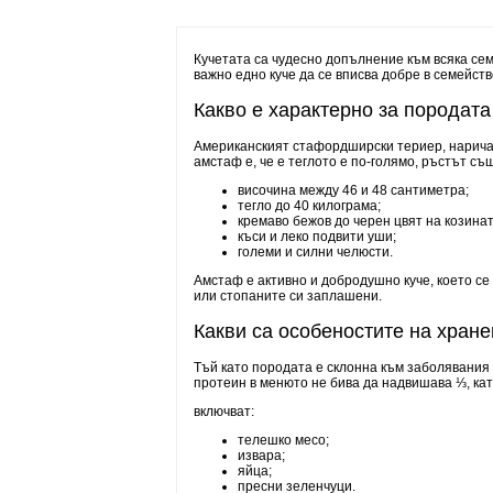
Кучетата са чудесно допълнение към всяка семе
важно едно куче да се вписва добре в семейст
Какво е характерно за породат
Американският стафордширски териер, наричан
амстаф е, че е теглото е по-голямо, ръстът с
височина между 46 и 48 сантиметра;
тегло до 40 килограма;
кремаво бежов до черен цвят на козинат
къси и леко подвити уши;
големи и силни челюсти.
Амстаф е активно и добродушно куче, което се 
или стопаните си заплашени.
Какви са особеностите на хране
Тъй като породата е склонна към заболявания
протеин в менюто не бива да надвишава ⅓, ка
включват:
телешко месо;
извара;
яйца;
пресни зеленчуци.