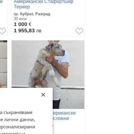
ки
Американски Стафортшир
Териер
гр. Кубрат, Разград
30 юли
1 000
€
1 955,83
лв
×
да съхраняваме
.
Свободни 2 Ж американски
булита хл от родословни
ме лични данни,
родители
гр. Никопол, Плевен
персонализирани
12 юли
диторията и