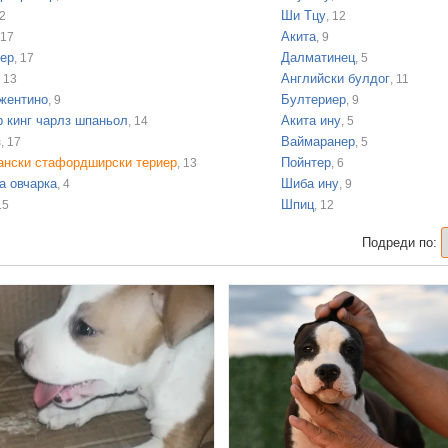
Ши Тцу
22
, 12
Акита
 17
, 9
иер
Далматинец
, 17
, 5
Английски булдог
, 13
, 11
ржентино
Бултериер
, 9
, 9
 кинг чарлз шпаньол
Акита ину
, 14
, 5
з
Ваймаранер
, 17
, 5
ански стафордширски териер
Пойнтер
, 13
, 6
а овчарка
Шиба ину
, 4
, 9
Шпиц
15
, 12
Подреди по: