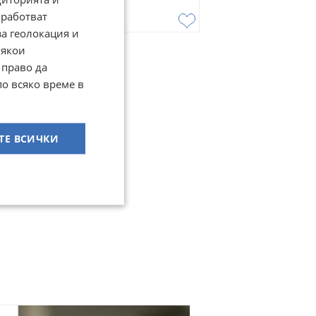
1 000
€
работват
1 955,83
лв
за геолокация и
Някои
 право да
по всяко време в
ТЕ ВСИЧКИ