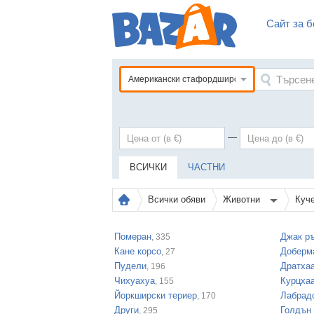
Сайт за б
Американски стафордширски териер
—
ВСИЧКИ
ЧАСТНИ
Всички обяви
Животни
Куч
Померан
Джак р
, 335
Кане корсо
Доберм
, 27
Пудели
Дратха
, 196
Чихуахуа
Курцха
, 155
Йоркширски териер
Лабрад
, 170
Други
Голдън
, 295