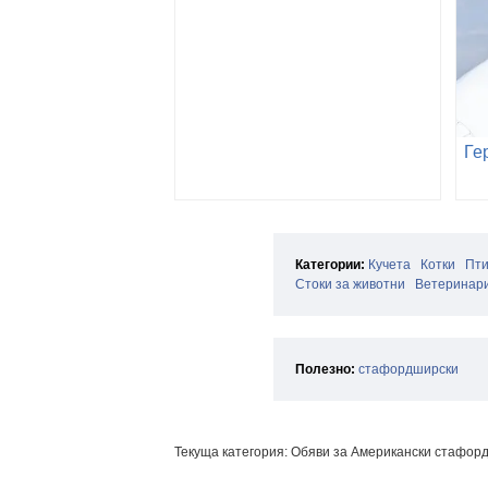
Категории:
Кучета
Котки
Пт
Стоки за животни
Ветеринари
Полезно:
стафордширски
Текуща категория: Обяви за Американски стафор