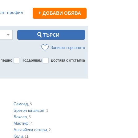
оят профил
+
ДОБАВИ ОБЯВА
Запиши търсенето
Спешно
Подарявам
Доставя с отстъпка
Самоед
, 5
Бретон шпаньол
, 1
Боксер
, 5
Мастиф
, 4
Английски сетери
, 2
Коли
, 11