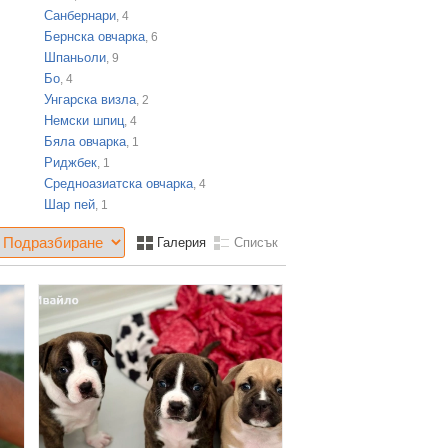
Санбернари
, 4
Бернска овчарка
, 6
Шпаньоли
, 9
Бо
, 4
Унгарска визла
, 2
Немски шпиц
, 4
Бяла овчарка
, 1
Риджбек
, 1
Средноазиатска овчарка
, 4
Шар пей
, 1
Галерия
Списък