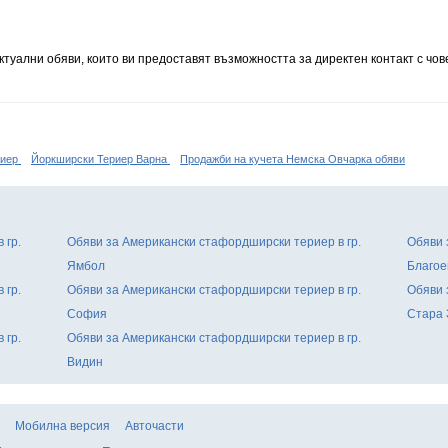
туални обяви, които ви предоставят възможността за директен контакт с чов
риер
Йоркширски Териер Варна
Продажби на кучета Немска Овчарка обяви
 гр.
Обяви за Американски стафордширски териер в гр.
Обяви 
Ямбол
Благое
 гр.
Обяви за Американски стафордширски териер в гр.
Обяви 
София
Стара 
 гр.
Обяви за Американски стафордширски териер в гр.
Видин
Мобилна версия
Авточасти