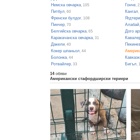
Немска овчарка
Гонче
, 105
, 
Питбул
Кангал
, 60
,
Френски булдог
Ягдтер
, 108
Пинчер
Алабай
, 70
Белгийска овчарка
Дого а
, 65
Каракачанска овчарка
Кавалер
, 31
Дакели
Пекине
, 40
Кокер шпаньол
Америк
, 44
Болонка
Кавказк
, 44
Ротвайлер
Бигъл
, 33
, 
14
обяви
Американски стафордширски териери