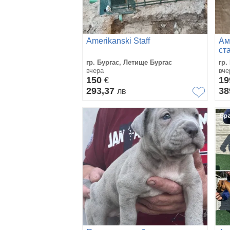
Amerikanski Staff
Ам
ст
гр. Бургас, Летище Бургас
гр.
вчера
вче
150
1
€
293,37
38
лв