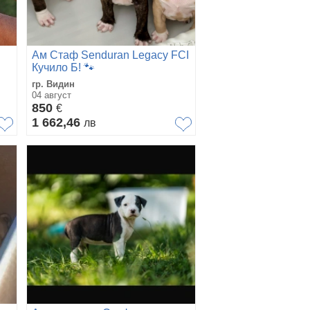
Ам Стаф Senduran Legacу FCI
Кучило Б! 🐾
гр. Видин
04 август
850
€
1 662,46
лв