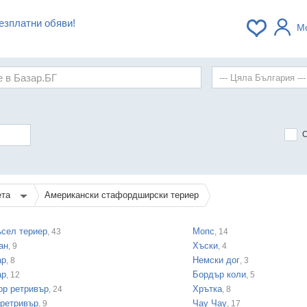
езплатни обяви!
М
ета
Американски стафордширски териер
ъсел териер
Мопс
, 43
, 14
ан
Хъски
, 9
, 4
ар
Немски дог
, 8
, 3
ар
Бордър коли
, 12
, 5
ор ретривър
Хрътка
, 24
, 8
 ретривър
Чау Чау
, 9
, 17