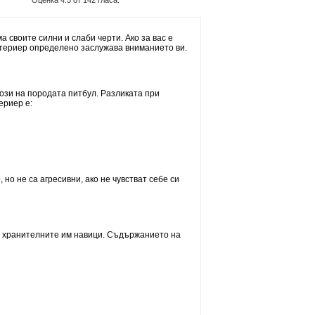
Оценка
4.5
от
142
гласа.
 своите силни и слаби черти. Ако за вас е
и териер определено заслужава вниманието ви.
ози на породата питбул. Разликата при
ериер е:
но не са агресивни, ако не чувстват себе си
а хранителните им навици. Съдържанието на