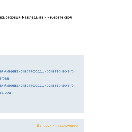
ека отсреща. Разгледайте и изберете своя
за Американски стафордширски териер в гр.
вград
за Американски стафордширски териер в гр.
Загора
Въпроси и предложения