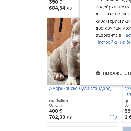
350
До
€
подобряване на
684,54
лв
данните ви за т
характеристики 
доставчици може
възразите в
Нас
Настройки на б
ПОКАЖЕТЕ 
Американско були стандард
*А
Те
ро
гр. Ямбол
гр.
Ke
06 юли
06 
400
8
€
782,33
1 
лв