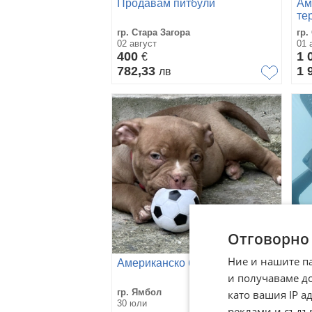
Продавам питбули
Ам
те
гр. Стара Загора
гр.
02 август
01 
400
1 
€
782,33
1 
лв
Отговорно
Ние и нашите п
Американско були
пи
и получаваме д
гр. Ямбол
гр.
като вашия IP 
30 юли
27 
реклами и съдъ