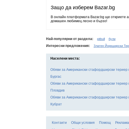
Защо да изберем Bazar.bg
В онлайн платформата Bazar.bg ще откриете ак
домашен любимец лесно и бързо!
Най-популярни от раздела:
pitbull
були
Интересни предложения:
Златен Йоркширски Те
Населени места:
Обяви за Американски стафордширски териер в
Бургас
Обяви за Американски стафордширски териер в
Пловдив
Обяви за Американски стафордширски териер в
Кубрат
Контакти
Общи условия
Помощ
Реклама