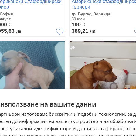
ерикански Стафордширски
Американски стафордширс
риер
териери
 София
гр. Бургас, Зорница
август
30 юли
000
199
€
€
955,83
389,21
лв
лв
 използване на вашите данни
артньори използваме бисквитки и подобни технологии, за 
тбули с родословие
Търсим приятелка за Макс 5г
стаф
остъп до информация на вашето устройство и да обработва
 Ямбол, Христо Ботев
гр. Пловдив, Прослав
адрес, уникални идентификатори и данни за сърфиране, за 
юли
22 юли
ржание, измерване на реклами и съдържание, анализ на ау