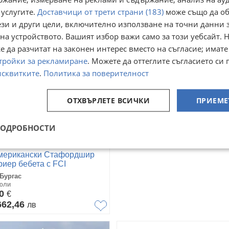
говаряне
Договаряне
 услугите.
Доставчици от трети страни (183)
може също да об
ези и други цели, включително използване на точни данни 
на устройството. Вашият избор важи само за този уебсайт. 
 да разчитат на законен интерес вместо на съгласие; имате
тройки за рекламиране
. Можете да оттеглите съгласието си 
исквитките
.
Политика за поверителност
ОТХВЪРЛЕТЕ ВСИЧКИ
ПРИЕМЕ
ПОДРОБНОСТИ
мерикански Стафордшир
риер бебета с FCI
дословие- Jordan Staff
 Бургас
nnel*
юли
50
€
662,46
лв