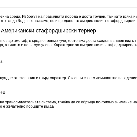
йна среда. Изборът на правилната порода е доста труден, тъй като всяка има
вото ви, да бъде независимо, но и предано, то американският стафордширск
а Американски стафордширски териер
 също амстаф, е средно голямо куче, което има доста сходен външен вид с т
ъщо, а тялото е по-замускулено. Характерно за американския стафордширски т
а;
нуждае от стопанин с твърд характер. Склонни са към доминантно поведение, 
не
 на храносмилателната система, трябва да се обръща по-голямо внимание н
то е желателно порциите им да