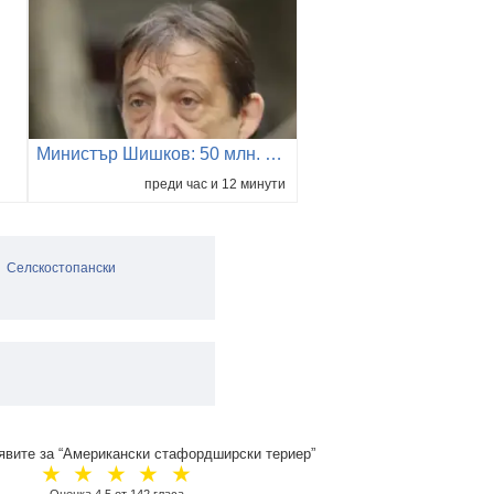
Министър Шишков: 50 млн. евро са платени от нашия джоб за застрахователни фирми, това е схема
преди час и 12 минути
Селскостопански
явите за “Американски стафордширски териер”
☆
☆
☆
☆
☆