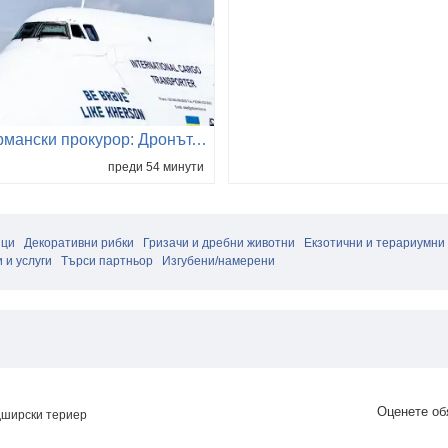
Германски прокурор: Дронът, открит на летището в Лайпциг, е бил снабден с професионален експлозив и детонатор
преди 54 минути
ици
Декоративни рибки
Гризачи и дребни животни
Екзотични и терариумни
 и услуги
Търси партньор
Изгубени/намерени
Оценете об
дширски териер