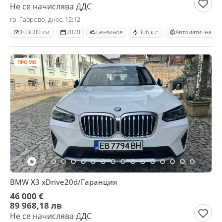
Не се начислява ДДС
гр. Габрово, днес, 12:12
103000 км.
2020
Бензинов
306 к.с.
Автоматична
ПРОМО
BMW X3 xDrive20d/Гаранция
46 000 €
89 968,18 лв
Не се начислява ДДС