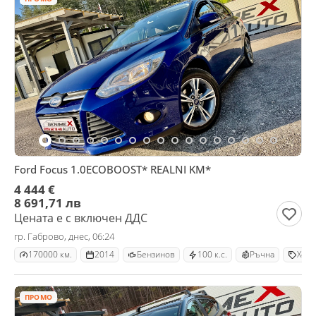
Ford Focus 1.0ECOBOOST* REALNI KM*
4 444 €
8 691,71 лв
Цената е с включен ДДС
гр. Габрово, днес, 06:24
170000 км.
2014
Бензинов
100 к.с.
Ръчна
Хечб
ПРОМО