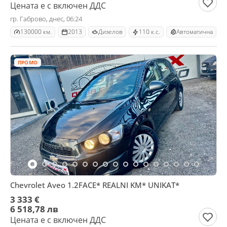
Цената е с включен ДДС
гр. Габрово, днес, 06:24
130000 км.
2013
Дизелов
110 к.с.
Автоматична
ПРОМО
Chevrolet Aveo 1.2FACE* REALNI KM* UNIKAT*
3 333 €
6 518,78 лв
Цената е с включен ДДС