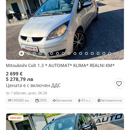
Mitsubishi Colt 1.3 * AUTOMAT* KLIMA* REALNI KM*
2 699 €
5 278,79 лв
Цената е с включен ДДС
гр. Габрово, днес, 06:28
189680 км.
2005
Бензинов
93 к.с.
Автоматична
ПРОМО