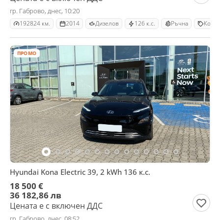
гр. Габрово, днес, 10:20
192824 км.
2014
Дизелов
126 к.с.
Ръчна
Комб
ПРОМО
Hyundai Kona Electric 39, 2 kWh 136 к.с.
18 500 €
36 182,86 лв
Цената е с включен ДДС
гр. Габрово, днес, 08:52