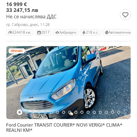
16 999 €
33 247,15 лв
Не се начислява ДДС
гр. Габрово, днес, 11:28
324418 км.
2017
Хибриден
218 к.с.
Автоматична
ПРОМО
Ford Courier TRANSIT COURIER* NOVI VERIGI* CLIMA*
REALNI KM*