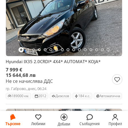
Hyundai IX35 2.0CRDI* 4X4* AUTOMAT* KOJA*
7 999 €
15 644,68 лв
Не се начислява ДДС
гр. Габрово, днес, 06:24
189000 км.
2012
Дизелов
184 к.с.
Автоматична
ПРОМО
Търсене
Любими
Съобщения
Профил
Добави