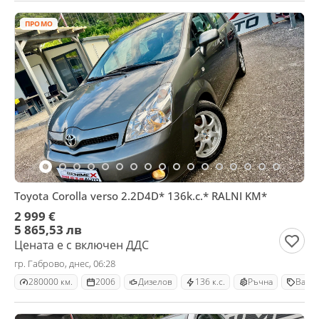
ПРОМО
Toyota Corolla verso 2.2D4D* 136k.c.* RALNI KM*
2 999 €
5 865,53 лв
Цената е с включен ДДС
гр. Габрово, днес, 06:28
280000 км.
2006
Дизелов
136 к.с.
Ръчна
Ван