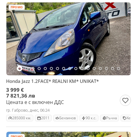
ПРОМО
Honda Jazz 1.2FACE* REALNI KM* UNIKAT*
3 999 €
7 821,36 лв
Цената е с включен ДДС
гр. Габрово, днес, 06:24
285000 км.
2011
Бензинов
90 к.с.
Ръчна
Хечбе
ПРОМО