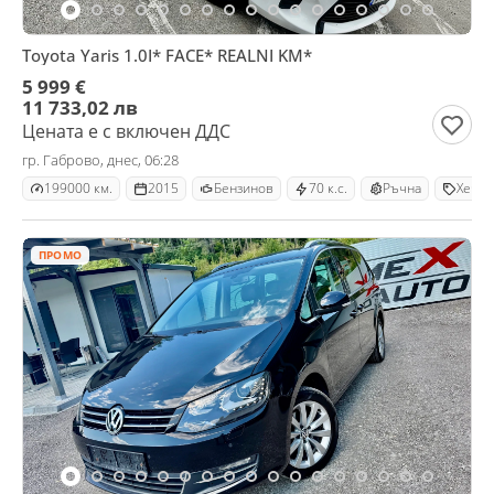
Toyota Yaris 1.0I* FACE* REALNI KM*
5 999 €
11 733,02 лв
Цената е с включен ДДС
гр. Габрово, днес, 06:28
199000 км.
2015
Бензинов
70 к.с.
Ръчна
Хечбе
ПРОМО