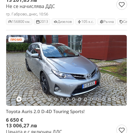
Не се начислява ДДС
гр. Габрово, днес, 10:56
156800 км.
2013
Дизелов
105 к.с.
Ръчна
Седа
ПРОМО
Toyota Auris 2.0 D-4D Touring Sports!
6 650 €
13 006,27 лв
Цената е с включен ДДС