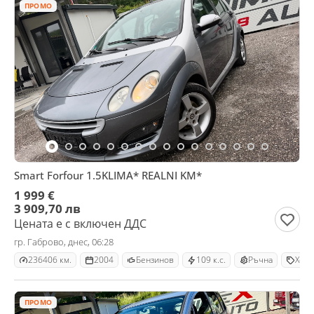
ПРОМО
Smart Forfour 1.5KLIMA* REALNI KM*
1 999 €
3 909,70 лв
Цената е с включен ДДС
гр. Габрово, днес, 06:28
236406 км.
2004
Бензинов
109 к.с.
Ръчна
Хечб
ПРОМО