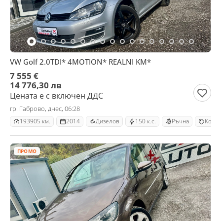
VW Golf 2.0TDI* 4MOTION* REALNI KM*
7 555 €
14 776,30 лв
Цената е с включен ДДС
гр. Габрово, днес, 06:28
193905 км.
2014
Дизелов
150 к.с.
Ръчна
Комб
ПРОМО