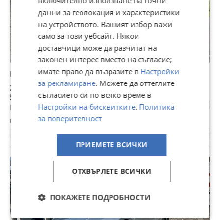
включително използване на точни
данни за геолокация и характеристики
на устройството. Вашият избор важи
само за този уебсайт. Някои
доставчици може да разчитат на
законен интерес вместо на съгласие;
имате право да възразите в
Настройки
Peugeot 107 1.0* KOJA* KLIMA* REALNI KM*
за рекламиране
. Можете да оттеглите
2 888 €
съгласието си по всяко време в
5 648,44 лв
Настройки на бисквитките
.
Политика
Цената е с включен ДДС
за поверителност
гр. Габрово, днес, 06:28
158400 км.
2011
Бензинов
68 к.с.
Ръчна
Хечбе
ПРИЕМЕТЕ ВСИЧКИ
ПРОМО
ОТХВЪРЛЕТЕ ВСИЧКИ
ПОКАЖЕТЕ ПОДРОБНОСТИ