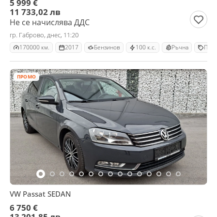
5 999 €
11 733,02 лв
Не се начислява ДДС
гр. Габрово, днес, 11:20
170000 км.
2017
Бензинов
100 к.с.
Ръчна
Пик
ПРОМО
VW Passat SEDAN
6 750 €
13 201,85 лв