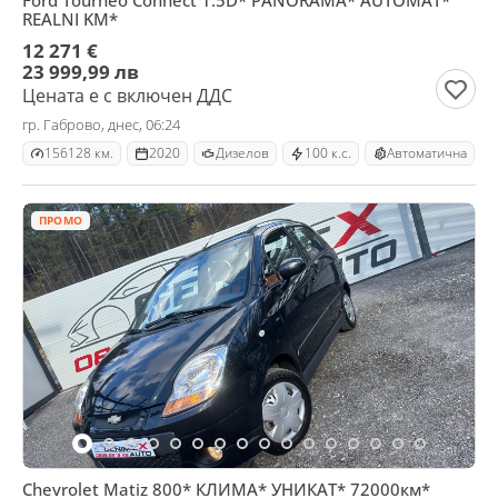
Ford Tourneo Connect 1.5D* PANORAMA* AUTOMAT*
REALNI KM*
12 271 €
23 999,99 лв
Цената е с включен ДДС
гр. Габрово, днес, 06:24
156128 км.
2020
Дизелов
100 к.с.
Автоматична
ПРОМО
Chevrolet Matiz 800* КЛИМА* УНИКАТ* 72000км*