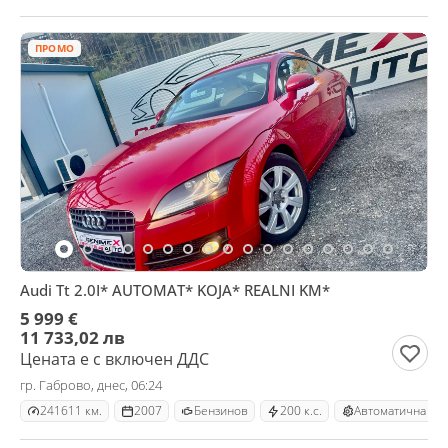
ПРОМО
Audi Tt 2.0I* AUTOMAT* KOJA* REALNI KM*
5 999 €
11 733,02 лв
Цената е с включен ДДС
гр. Габрово, днес, 06:24
241611 км.
2007
Бензинов
200 к.с.
Автоматична