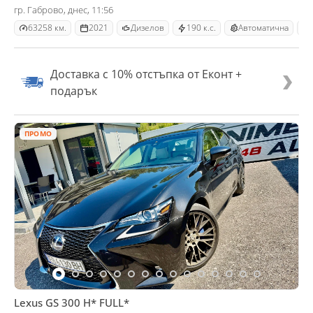
гр. Габрово, днес, 11:56
63258 км.
2021
Дизелов
190 к.с.
Автоматична
Доставка с 10% отстъпка от Еконт +
подарък
ПРОМО
Lexus GS 300 H* FULL*