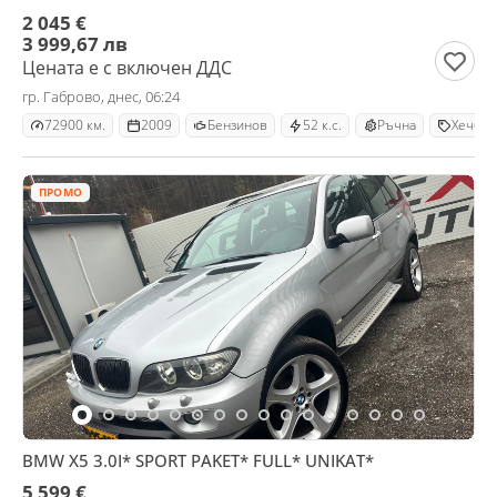
2 045 €
3 999,67 лв
Цената е с включен ДДС
гр. Габрово, днес, 06:24
72900 км.
2009
Бензинов
52 к.с.
Ръчна
Хечбек
ПРОМО
BMW X5 3.0I* SPORT PAKET* FULL* UNIKAT*
5 599 €