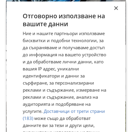
×
Отговорно използване на
вашите данни
Ние и нашите партньори използваме
бисквитки и подобни технологии, за
да съхраняваме и получаваме достъп
Volvo V40 1.6D* FACE* AUTOMAT* REALNI KM*
до информация на вашето устройство
6 666 €
и да обработваме лични данни, като
13 037,56 лв
вашия IP адрес, уникални
Цената е с включен ДДС
идентификатори и данни за
гр. Габрово, днес, 06:28
сърфиране, за персонализирани
260000 км.
2016
Дизелов
114 к.с.
Автоматична
реклами и съдържание, измерване на
реклами и съдържание, анализ на
аудиторията и подобряване на
ПРОМО
услугите.
Доставчици от трети страни
(183)
може също да обработват
данните ви за тези и други цели,