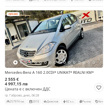
ПРОМО
Mercedes-Benz A 160 2.0CDI* UNIKAT* REALNI KM*
2 555 €
4 997,15 лв
Цената е с включен ДДС
гр. Габрово, днес, 06:28
257974 км.
2010
Дизелов
82 к.с.
Ръчна
Хечбек