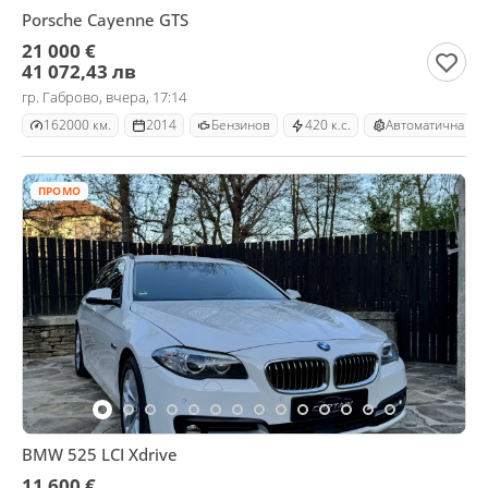
Porsche Cayenne GTS
21 000 €
41 072,43 лв
гр. Габрово, вчера, 17:14
162000 км.
2014
Бензинов
420 к.с.
Автоматична
ПРОМО
BMW 525 LCI Xdrive
11 600 €