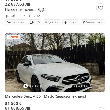
22 687,63 лв
Не се начислява ДДС
гр. Габрово, днес, 12:12
236000 км.
2015
Дизелов
218 к.с.
Автоматична
ПРОМО
Mercedes-Benz A 35 4Matic Raggazon exhaust
31 500 €
61 608,65 лв