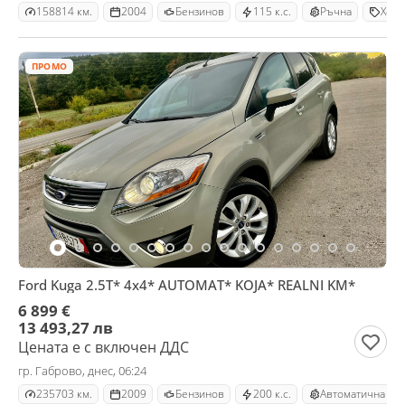
158814 км.
2004
Бензинов
115 к.с.
Ръчна
Хечб
ПРОМО
Ford Kuga 2.5Т* 4х4* AUTOMAT* KOJA* REALNI KM*
6 899 €
13 493,27 лв
Цената е с включен ДДС
гр. Габрово, днес, 06:24
235703 км.
2009
Бензинов
200 к.с.
Автоматична