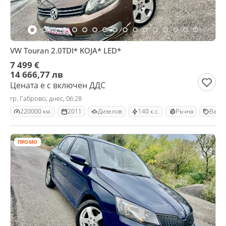
VW Touran 2.0TDI* KOJA* LED*
7 499 €
14 666,77 лв
Цената е с включен ДДС
гр. Габрово, днес, 06:28
220000 км.
2011
Дизелов
140 к.с.
Ръчна
Ван
ПРОМО