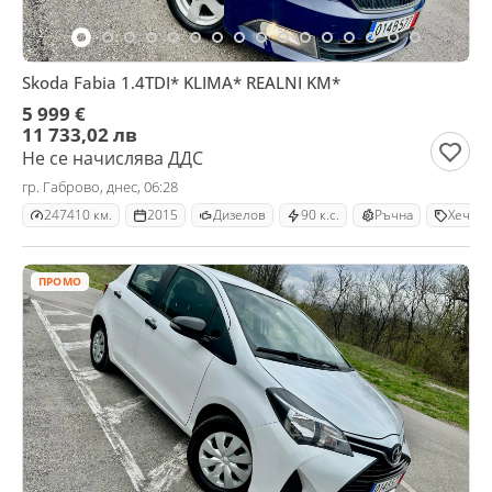
Skoda Fabia 1.4TDI* KLIMA* REALNI KM*
5 999 €
11 733,02 лв
Не се начислява ДДС
гр. Габрово, днес, 06:28
247410 км.
2015
Дизелов
90 к.с.
Ръчна
Хечбек
ПРОМО