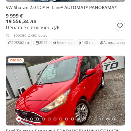
VW Sharan 2.0TDI* Hi-Line* AUTOMAT* PANORAMA*
9 999 €
19 556,34 лв
Цената е с включен ДДС
гр. Габрово, днес, 06:28
198562 км.
2014
Бензинов
140 к.с.
Автоматична
ПРОМО