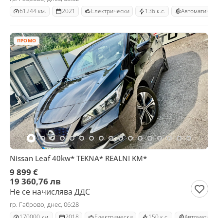
61244 км.
2021
Електрически
136 к.с.
Автоматична
ПРОМО
Nissan Leaf 40kw* TEKNA* REALNI KM*
9 899 €
19 360,76 лв
Не се начислява ДДС
гр. Габрово, днес, 06:28
170000 км.
2018
Електрически
150 к.с.
Автоматичн