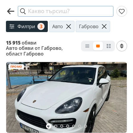
Какво търсиш?
Филтри
3
Авто
Габрово
15 915
обяви
Авто обяви от Габрово,
област Габрово
ПРОМО