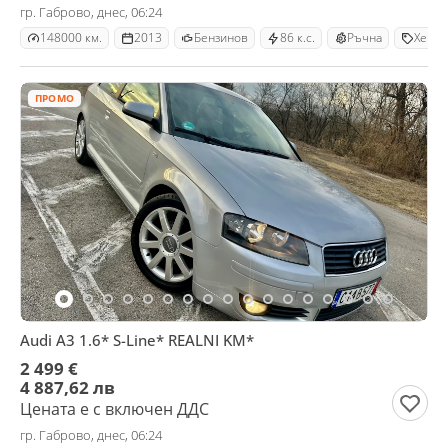
гр. Габрово, днес, 06:24
148000 км.
2013
Бензинов
86 к.с.
Ръчна
Хечбе
ПРОМО
Audi A3 1.6* S-Line* REALNI KM*
2 499 €
4 887,62 лв
Цената е с включен ДДС
гр. Габрово, днес, 06:24