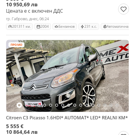
10 950,69 лв
Цената е с включен ДДС
гр. Габрово, днес, 06:24
201311 км.
2004
Бензинов
231 к.с.
Автоматична
ПРОМО
Citroen C3 Picasso 1.6HDI* AUTOMAT* LED* REALNI KM*
5 555 €
10 864,64 лв