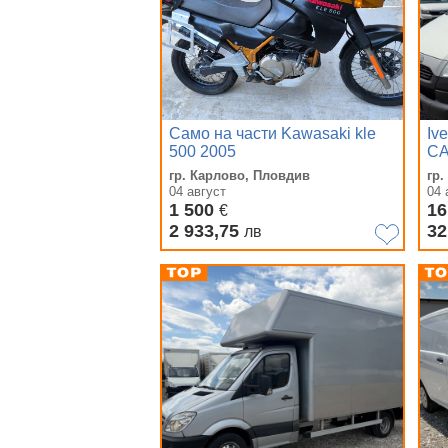
Само на части Kawasaki kle
Iv
500 2005
гр. Карлово, Пловдив
гр
04 август
04 
1 500
16
€
2 933,75
32
лв