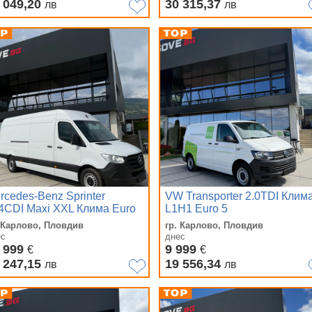
 049,20
30 315,37
лв
лв
rcedes-Benz Sprinter
VW Transporter 2.0TDI Клим
4CDI Maxi XXL Клима Euro
L1H1 Euro 5
. Карлово, Пловдив
гр. Карлово, Пловдив
ес
днес
 999
9 999
€
€
 247,15
19 556,34
лв
лв