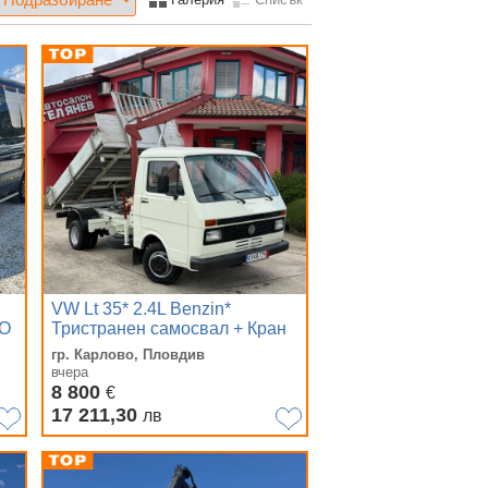
VW Lt 35* 2.4L Benzin*
ДО
Тристранен самосвал + Кран
гр. Карлово, Пловдив
вчера
8 800
€
17 211,30
лв