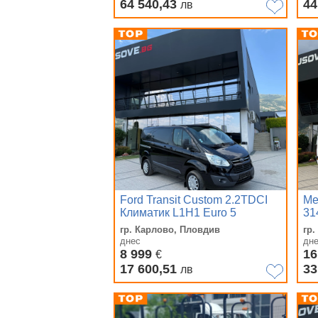
64 540,43
44
лв
Ford Transit Custom 2.2TDCI
Me
Климатик L1H1 Euro 5
31
6C
гр. Карлово, Пловдив
гр
днес
дн
8 999
16
€
17 600,51
33
лв