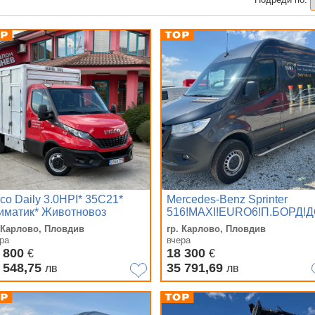
eco Daily 3.0HPI* 35C21*
Mercedes-Benz Sprinter
иматик* Животновоз
516!MAXI!EURO6!П.БОРД!
3.5Т!
. Карлово, Пловдив
гр. Карлово, Пловдив
ра
вчера
 800
18 300
€
€
 548,75
35 791,69
лв
лв