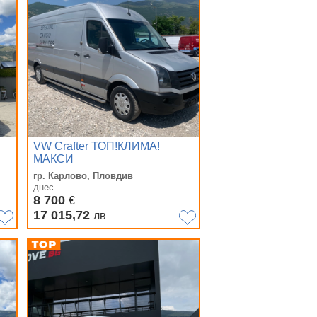
VW Crafter ТОП!КЛИМА!
МАКСИ
гр. Карлово, Пловдив
днес
8 700
€
17 015,72
лв