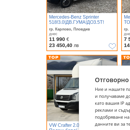
Mercedes-Benz Sprinter
Me
518!3.0!ДВ.ГУМА!ДО3.5Т!
ТО
П.БОРД
гр. Карлово, Пловдив
гр
днес
дн
11 990
7 
€
23 450,40
14
лв
Отговорно
Ние и нашите п
и получаваме д
като вашия IP 
реклами и съдъ
подобряване на
данните ви за т
VW Crafter 2.0TDI/Климатик/
Me