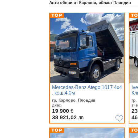
Авто обяви от Карлово, област Пловдив
Mercedes-Benz Atego 1017 4x4
Iv
, кош:4.0м
Кл
гр. Карлово, Пловдив
гр
днес
вче
19 900
23
€
38 921,02
46
лв