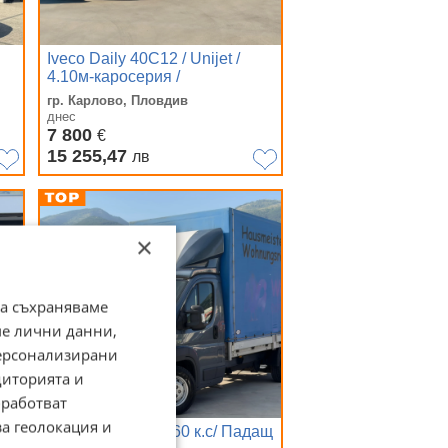
Iveco Daily 40C12 / Unijet /
4.10м-каросерия /
гр. Карлово, Пловдив
днес
7 800
€
15 255,47
лв
×
да съхраняваме
ме лични данни,
персонализирани
диторията и
работват
за геолокация и
Fiat Ducato 3.0/ 160 к.с/ Падащ