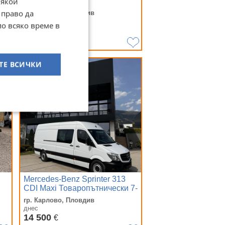
Някои
Борд/
er/Massage/Pano/
 право да
гр. Карлово, Пловдив
днес
по всяко време в
7 900
€
15 451,06
лв
ТЕ ВСИЧКИ
Mercedes-Benz Sprinter 313
CDI Maxi Товаропътнически 7-
местен Клима
гр. Карлово, Пловдив
днес
14 500
€