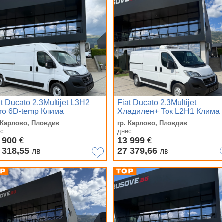
at Ducato 2.3Multijet L3H2
Fiat Ducato 2.3Multijet
ro 6D-temp Клима
Хладилен+ Ток L2H1 Клима
Euro 6B
. Карлово, Пловдив
гр. Карлово, Пловдив
ес
днес
 900
13 999
€
€
 318,55
27 379,66
лв
лв