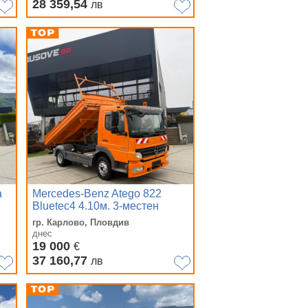
28 359,54
лв
а
Mercedes-Benz Atego 822
Bluetec4 4.10м. 3-местен
гр. Карлово, Пловдив
днес
19 000
€
37 160,77
лв