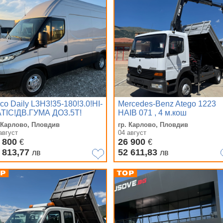
eco Daily L3H3!35-180!3.0!HI-
Mercedes-Benz Atego 1223
TIC!ДВ.ГУМА ДО3.5Т!
HAIB 071 , 4 м.кош
. Карлово, Пловдив
гр. Карлово, Пловдив
август
04 август
 800
26 900
€
€
 813,77
52 611,83
лв
лв