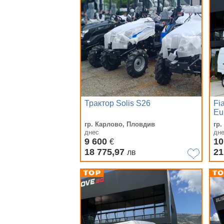
Трактор Solis S26
Fi
Eu
гр. Карлово, Пловдив
гр
днес
дн
9 600
10
€
18 775,97
21
лв