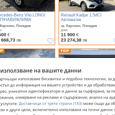
rcedes-Benz Vito LONG!
Renault Kadjar 1.5dCI
П!НАВИ!КЛИМА
Автоматик
. Карлово, Пловдив
гр. Карлово, Пловдив
ес
днес
500
11 900
€
€
 668,73
23 274,38
лв
лв
 използване на вашите данни
артньори използваме бисквитки и подобни технологии, за 
остъп до информация на вашето устройство и да обработва
адрес, уникални идентификатори и данни за сърфиране, за 
ржание, измерване на реклами и съдържание, анализ на ау
 услугите.
Доставчици от трети страни (183)
може също да об
ези и други цели, включително използване на точни данни 
rcedes-Benz Atego 1224 ,
Mercedes-Benz S 500 4-