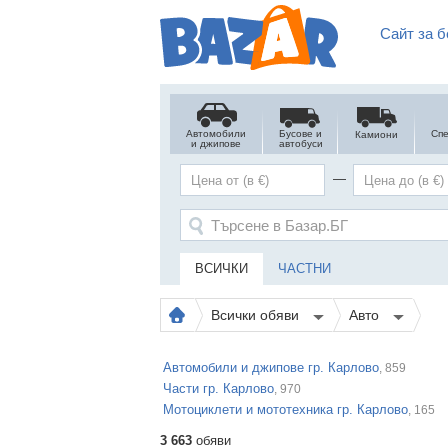
Сайт за б
Автомобили
Бусове и
Сп
Камиони
и джипове
автобуси
—
ВСИЧКИ
ЧАСТНИ
Всички обяви
Авто
Автомобили и джипове гр. Карлово
, 859
Части гр. Карлово
, 970
Мотоциклети и мототехника гр. Карлово
, 165
3 663
обяви