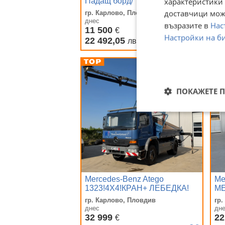
характеристики 
Падащ борд/
EU
45
доставчици може
гр. Карлово, Пловдив
гр
днес
дн
възразите в
Нас
11 500
20
€
Настройки на б
22 492,05
41
лв
ПОКАЖЕТЕ 
Mercedes-Benz Atego
Me
1323!4X4!КРАН+ ЛЕБЕДКА!
МЕ
ТОП!
гр. Карлово, Пловдив
гр
днес
дн
32 999
22
€