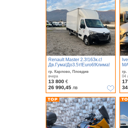
Renault Master 2.3!163к.с!
Iv
Дв.Гума!До3.5т!Euro6!Клима!
MA
гр. Карлово, Пловдив
гр
вчера
04 
13 800
17
€
26 990,45
34
лв