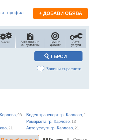
оят профил
+
ДОБАВИ ОБЯВА
Аксесоари и
Гуми и
Авто
Части
консумативи
джанти
услуги
Запиши търсенето
 Карлово
Воден транспорт гр. Карлово
, 98
, 1
Ремаркета гр. Карлово
, 13
лово
Авто услуги гр. Карлово
, 21
, 21
Галерия
Списък