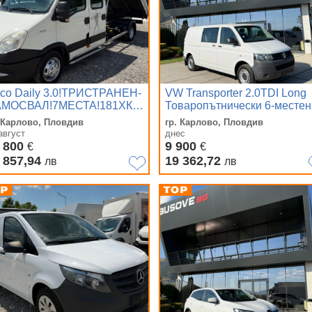
eco Daily 3.0!ТРИСТРАНЕН-
VW Transporter 2.0TDI Long
САМОСВАЛ!7МЕСТА!181ХКМ!
Товаропътнически 6-местен
Климатик
. Карлово, Пловдив
гр. Карлово, Пловдив
август
днес
 800
9 900
€
€
 857,94
19 362,72
лв
лв