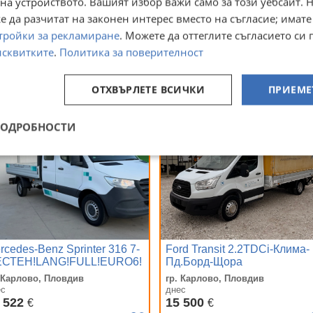
на устройството. Вашият избор важи само за този уебсайт. 
RO6 , КЛИМА , 7, 30м ,
Matic/3xTV/N-
3.000км , ТОП
Vision/4DBurmest
 да разчитат на законен интерес вместо на съгласие; имате
. Карлово, Пловдив
гр. Карлово, Пловдив
ес
днес
тройки за рекламиране
. Можете да оттеглите съгласието си 
 999
24 500
€
€
исквитките
.
Политика за поверителност
 070,47
47 917,84
лв
лв
ОТХВЪРЛЕТЕ ВСИЧКИ
ПРИЕМЕ
ПОДРОБНОСТИ
rcedes-Benz Sprinter 316 7-
Ford Transit 2.2TDCi-Клима-
СТЕН!LANG!FULL!EURO6!
Пд.Борд-Щора
. Карлово, Пловдив
гр. Карлово, Пловдив
ес
днес
 522
15 500
€
€