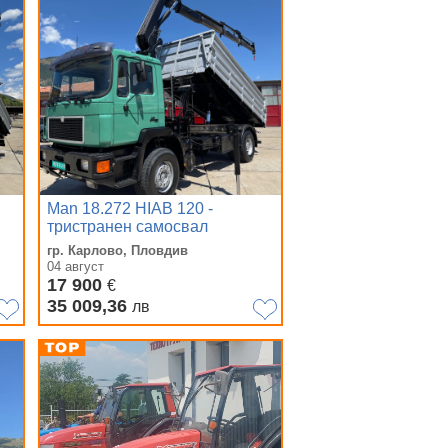
Man 18.272 HIAB 120 -
тристранен самосвал
гр. Карлово, Пловдив
04 август
17 900
€
35 009,36
лв