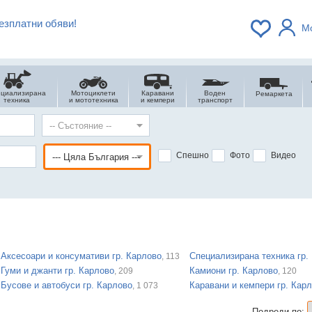
езплатни обяви!
М
ециализирана
Мотоциклети
Каравани
Воден
Ремаркета
техника
и мототехника
и кемпери
транспорт
Спешно
Фото
Видео
Аксесоари и консумативи гр. Карлово
Специализирана техника гр.
, 113
Гуми и джанти гр. Карлово
Камиони гр. Карлово
, 209
, 120
Бусове и автобуси гр. Карлово
Каравани и кемпери гр. Кар
, 1 073
Подреди по: