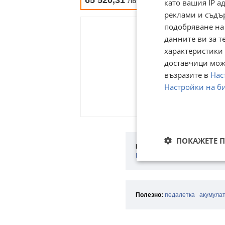
лв
като вашия IP 
реклами и съдъ
подобряване на
данните ви за т
характеристики 
доставчици може
възразите в
Нас
Настройки на б
ПОКАЖЕТЕ 
Категории:
Бусове и автобуси
Ремаркета
Части
Аксесоари 
Полезно:
педалетка
акумула