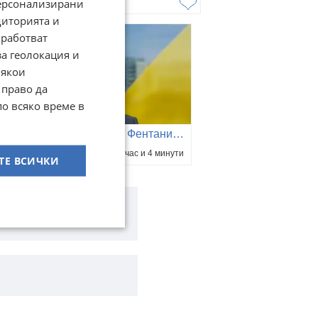
50 264,83
лв
персонализирани
диторията и
работват
за геолокация и
Някои
 право да
по всяко време в
Любомир Николов: Фентанилът почти изцяло е изместил хероина на българския наркопазар
преди час и 4 минути
ТЕ ВСИЧКИ
и кемпери
Воден транспорт