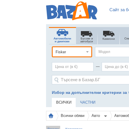
Сайт за б
Автомобили
Бусове и
Сп
Камиони
и джипове
автобуси
Модел
—
Избор на допълнителни критерии за 
ВСИЧКИ
ЧАСТНИ
Всички обяви
Авто
Автомоб