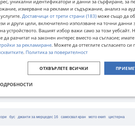
32 466,78
лв
адрес, уникални идентификатори и данни за сърфиране, за 
ржание, измерване на реклами и съдържание, анализ на ау
 услугите.
Доставчици от трети страни (183)
може също да об
ези и други цели, включително използване на точни данни 
на устройството. Вашият избор важи само за този уебсайт. 
 да разчитат на законен интерес вместо на съгласие; имате
тройки за рекламиране
. Можете да оттеглите съгласието си 
исквитките
.
Политика за поверителност
Соломоновите острови се стремят да задълбочат връзките си със САЩ
преди 30 минути
ОТХВЪРЛЕТЕ ВСИЧКИ
ПРИЕМЕ
ПОДРОБНОСТИ
Камиони
Специализирана техника
Мотоциклети и мототехника
Каравани 
и консумативи
Гуми и джанти
Авто услуги
тори
бус
джанти за мерцедес 16
самосвал кран
мото екип
цистерна