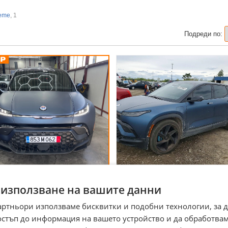
reme
, 1
Подреди по:
sker Ocean One
Fisker Ocean ONE| 360|
 използване на вашите данни
ПОДГРЕВ| ALCANTARA
. София
Извън страната
артньори използваме бисквитки и подобни технологии, за 
ес
03 август
оговаряне
16 600
остъп до информация на вашето устройство и да обработва
€