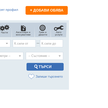
оят профил
+
ДОБАВИ ОБЯВА
Аксесоари и
Гуми и
Авто
Части
консумативи
джанти
услуги
—
Запиши търсенето