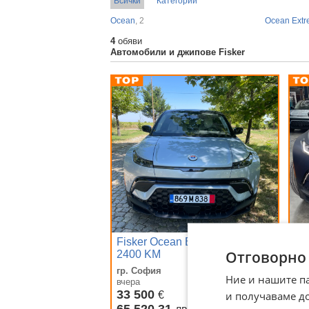
Всички
Категории
Ocean
, 2
Ocean Ext
4
обяви
Автомобили и джипове Fisker
Fisker Ocean Extreme /Нова
Fi
Отговорно
2400 KM
гр. София
гр
Ние и нашите п
вчера
дн
33 500
Д
и получаваме д
€
65 520,31