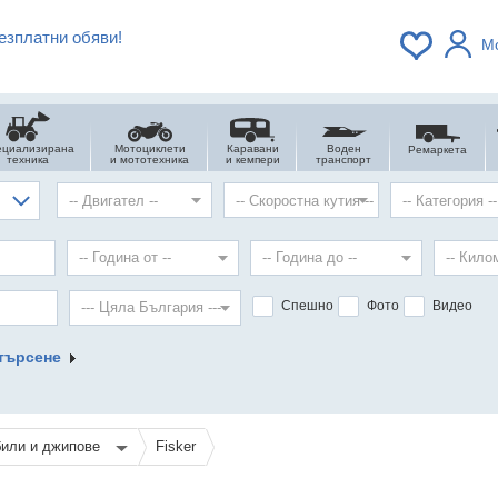
езплатни обяви!
М
ециализирана
Мотоциклети
Каравани
Воден
Ремаркета
техника
и мототехника
и кемпери
транспорт
Спешно
Фото
Видео
търсене
или и джипове
Fisker