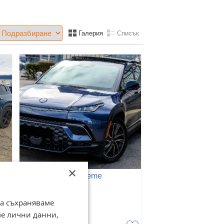
Галерия
Списък
×
Fisker Ocean Extreme
гр. София
да съхраняваме
23 юли
25 700
ме лични данни,
€