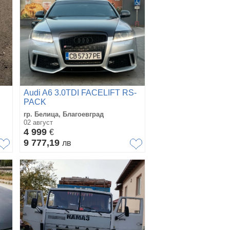
Audi A6 3.0TDI FACELIFT RS-
PACK
гр. Белица, Благоевград
02 август
4 999
€
9 777,19
лв