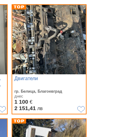
.
Двигатели
д
гр. Белица, Благоевград
днес
1 100
€
2 151,41
лв