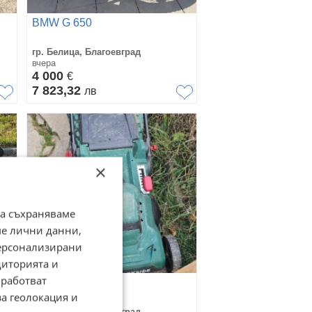
BMW G 650
гр. Белица, Благоевград
вчера
4 000
€
7 823,32
лв
×
да съхраняваме
ме лични данни,
персонализирани
диторията и
работват
Ел.косачка
за геолокация и
гр. Белица, Благоевград