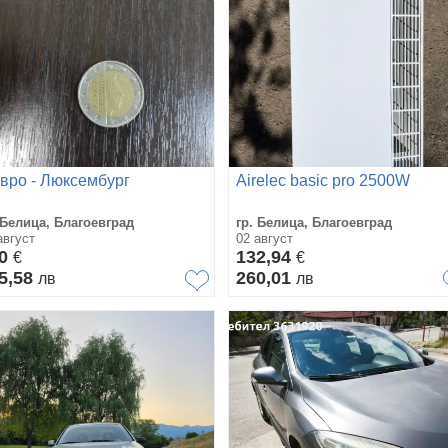
евро - Люксембург
Airelec basic pro 2500W
 Белица, Благоевград
гр. Белица, Благоевград
август
02 август
00
132,94
€
€
5,58
260,01
лв
лв