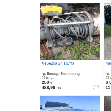
Лебедка 24 волта
Me
гр. Белица, Благоевград
гр.
04 август
03 
250
6 
€
488,96
11
лв