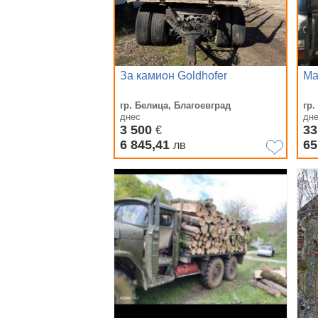
За камион Goldhofer
Ma
гр. Белица, Благоевград
гр.
днес
дн
3 500
33
€
6 845,41
65
лв