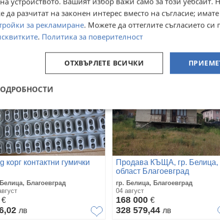
на устройството. Вашият избор важи само за този уебсайт. 
август
05 август
 да разчитат на законен интерес вместо на съгласие; имате
3
450
€
€
тройки за рекламиране
. Можете да оттеглите съгласието си 
,98
880,12
лв
лв
исквитките
.
Политика за поверителност
ОТХВЪРЛЕТЕ ВСИЧКИ
ПРИЕМЕ
ПОДРОБНОСТИ
rg корг контактни гумички
Продава КЪЩА, гр. Белица,
област Благоевград
 Белица, Благоевград
гр. Белица, Благоевград
август
04 август
0
168 000
€
€
6,02
328 579,44
лв
лв