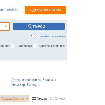
оят профил
+
ДОБАВИ ОБЯВА
Запиши търсенето
Спешно
Подарявам
Доставя с отстъпка
Детски и бебешки гр. Белица
, 3
Услуги гр. Белица
, 2
Галерия
Списък