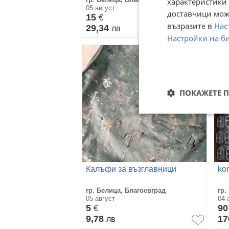
характеристики 
05 август
05 
доставчици може
15
2
€
възразите в
Нас
29,34
44
лв
Настройки на б
ПОКАЖЕТЕ 
Калъфи за възглавници
ko
гр. Белица, Благоевград
гр.
05 август
04 
5
9
€
9,78
17
лв