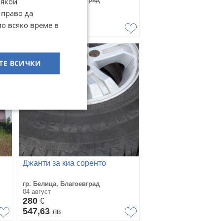
Някои
05 август
 право да
50
€
по всяко време в
97,79
лв
ТЕ ВСИЧКИ
Джанти за киа соренто
гр. Белица, Благоевград
04 август
280
€
547,63
лв