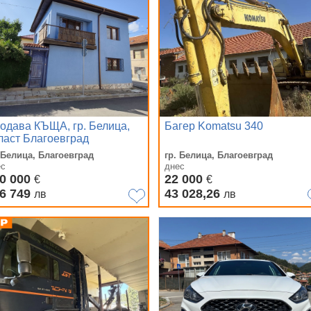
одава КЪЩА, гр. Белица,
Багер Komatsu 340
ласт Благоевград
 Белица, Благоевград
гр. Белица, Благоевград
ес
днес
0 000
22 000
€
€
6 749
43 028,26
лв
лв