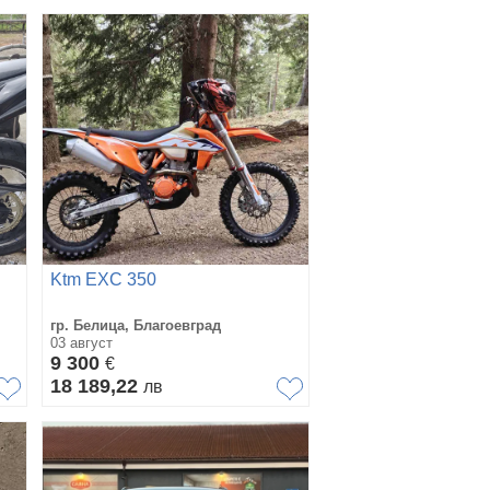
Ktm EXC 350
гр. Белица, Благоевград
03 август
9 300
€
18 189,22
лв