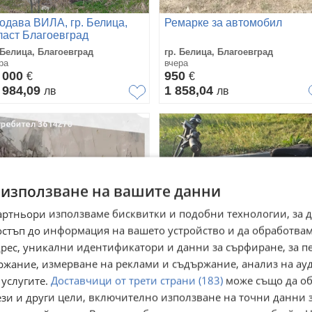
одава ВИЛА, гр. Белица,
Ремарке за автомобил
ласт Благоевград
 Белица, Благоевград
гр. Белица, Благоевград
ра
вчера
 000
950
€
€
 984,09
1 858,04
лв
лв
 използване на вашите данни
артньори използваме бисквитки и подобни технологии, за 
остъп до информация на вашето устройство и да обработва
адрес, уникални идентификатори и данни за сърфиране, за 
ржание, измерване на реклами и съдържание, анализ на ау
 услугите.
Доставчици от трети страни (183)
може също да об
ртина Abstract white waves
Елекртическо колело
ези и други цели, включително използване на точни данни 
 Белица, Благоевград
гр. Белица, Благоевград