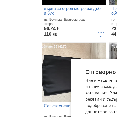
дърва за огрев метровки дъб
Пр
и бук
об
гр. Белица, Благоевград
гр.
вчера
вче
56,24
23
€
110
44
лв
Отговорно
Ние и нашите п
и получаваме д
като вашия IP 
реклами и съдъ
подобряване на
Сет, сатенени поли
Ка
данните ви за т
гр. Белица, Благоевград
гр.