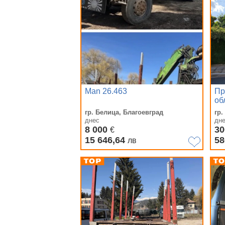
Man 26.463
Пр
об
гр. Белица, Благоевград
гр.
днес
дн
8 000
30
€
15 646,64
58
лв