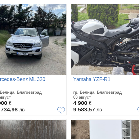
rcedes-Benz ML 320
Yamaha YZF-R1
 Белица, Благоевград
гр. Белица, Благоевград
август
03 август
000
4 900
€
€
 734,98
9 583,57
лв
лв