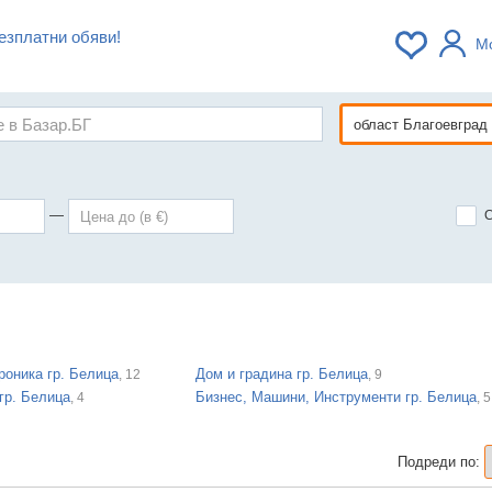
езплатни обяви!
М
—
роника гр. Белица
Дом и градина гр. Белица
, 12
, 9
гр. Белица
Бизнес, Машини, Инструменти гр. Белица
, 4
, 5
Подреди по: