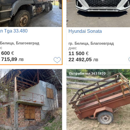
n Tga 33.480
Hyundai Sonata
 Белица, Благоевград
гр. Белица, Благоевград
ес
днес
 600
11 500
€
€
 715,89
22 492,05
лв
лв