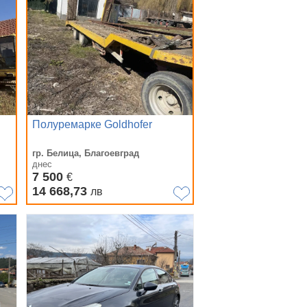
Полуремарке Goldhofer
гр. Белица, Благоевград
днес
7 500
€
14 668,73
лв