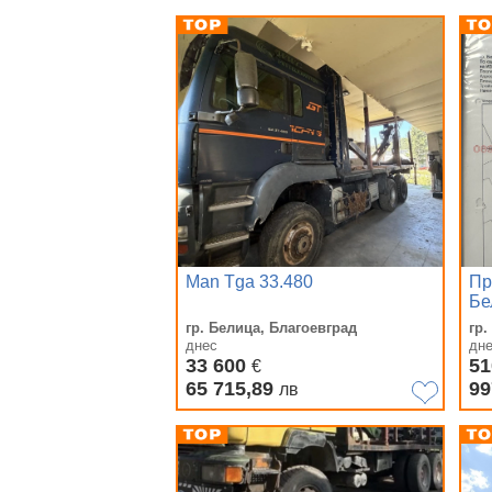
Man Tga 33.480
Пр
Бе
гр. Белица, Благоевград
гр.
днес
дн
33 600
51
€
65 715,89
99
лв