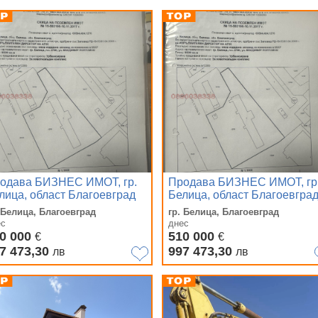
одава БИЗНЕС ИМОТ, гр.
Продава БИЗНЕС ИМОТ, гр
лица, област Благоевград
Белица, област Благоевгра
 Белица, Благоевград
гр. Белица, Благоевград
ес
днес
0 000
510 000
€
€
7 473,30
997 473,30
лв
лв