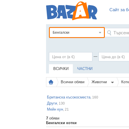
Сайт за б
Бенгалски
—
ВСИЧКИ
ЧАСТНИ
Всички обяви
Животни
Кот
Британска късокосместа
, 160
Други
, 130
Мейн кун
, 21
7
обяви
Бенгалски котки