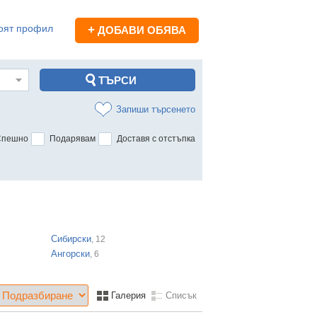
оят профил
+
ДОБАВИ ОБЯВА
Запиши търсенето
Спешно
Подарявам
Доставя с отстъпка
Сибирски
, 12
Ангорски
, 6
Галерия
Списък