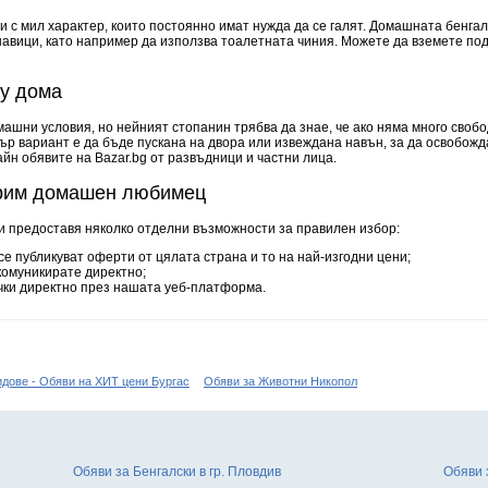
с мил характер, които постоянно имат нужда да се галят. Домашната бенгалск
авици, като например да използва тоалетната чиния. Можете да вземете под
 у дома
ашни условия, но нейният стопанин трябва да знае, че ако няма много свобо
р вариант е да бъде пускана на двора или извежданa навън, за да освобожд
н обявите на Bazar.bg от развъдници и частни лица.
мерим домашен любимец
 предоставя няколко отделни възможности за правилен избор:
е публикуват оферти от цялата страна и то на най-изгодни цени;
 комуникирате директно;
ки директно през нашата уеб-платформа.
идове - Обяви на ХИТ цени Бургас
Обяви за Животни Никопол
Обяви за Бенгалски в гр. Пловдив
Обяви 