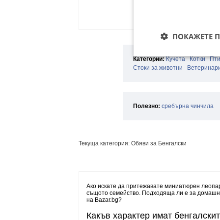
ПОКАЖЕТЕ 
Категории:
Кучета
Котки
Пт
Стоки за животни
Ветеринари
Полезно:
сребърна чинчила
Текуща категория: Обяви за Бенгалски
Ако искате да притежавате миниатюрен леопард
същото семейство. Подходяща ли е за домашно
на Bazar.bg?
Какъв характер имат бенгалскит