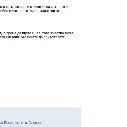
а котка се слави с високия си интелект и
обно животно с отличен характер от
дно време да играе с нея, това животно може
ава енергия. Ако искате да притежавате
за Бенгалски в гр. Сливен