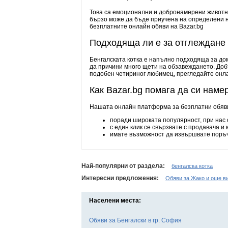
Това са емоционални и добронамерени животни 
бързо може да бъде приучена на определени н
безплатните онлайн обяви на Bazar.bg
Подходяща ли е за отглеждане
Бенгалската котка е напълно подходяща за дом
да причини много щети на обзавеждането. Добъ
подобен четириног любимец, прегледайте онлай
Как Bazar.bg помага да си на
Нашата онлайн платформа за безплатни обяви
поради широката популярност, при нас с
с един клик се свързвате с продавача и
имате възможност да извършвате поръч
Най-популярни от раздела:
бенгалска котка
Интересни предложения:
Обяви за Жако и още в
Населени места:
Обяви за Бенгалски в гр. София