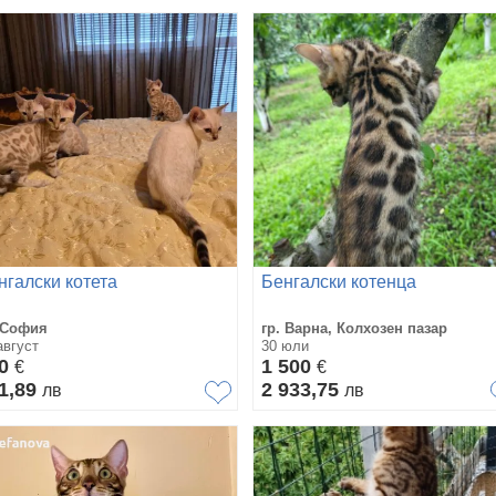
нгалски котета
Бенгалски котенца
 София
гр. Варна, Колхозен пазар
август
30 юли
10
1 500
€
€
1,89
2 933,75
лв
лв