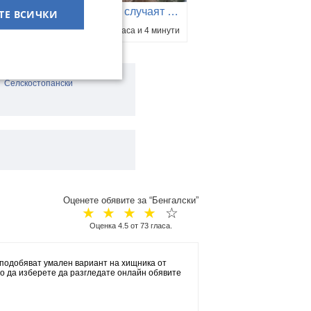
Владо Йончев: Ако случаят "Петрохан" остане неразкрит, ще е травма за обществото
ТЕ ВСИЧКИ
преди 2 часа и 4 минути
Селскостопански
Оценете обявите за “Бенгалски”
☆
☆
☆
☆
☆
Оценка
4.5
от
73
гласа.
аподобяват умален вариант на хищника от
о да изберете да разгледате онлайн обявите