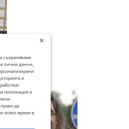
×
да съхраняваме
ме лични данни,
персонализирани
диторията и
работват
за геолокация и
Някои
 право да
по всяко време в