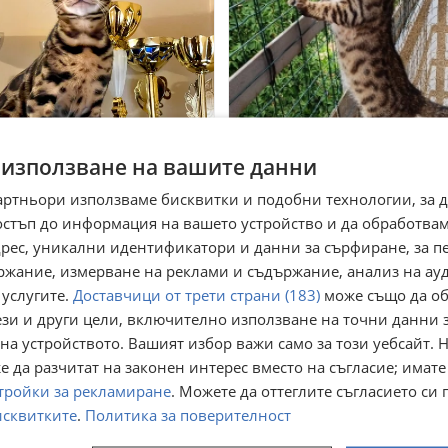
 използване на вашите данни
стокръвни бенгалчета с
Бенгалски котета
артньори използваме бисквитки и подобни технологии, за 
дословие
остъп до информация на вашето устройство и да обработва
 Сливен, Дружба
гр. София, гр. Нови Искър
юли
24 юли
адрес, уникални идентификатори и данни за сърфиране, за 
00
200
€
€
ржание, измерване на реклами и съдържание, анализ на ау
760,25
391,17
лв
лв
 услугите.
Доставчици от трети страни (183)
може също да об
ези и други цели, включително използване на точни данни 
на устройството. Вашият избор важи само за този уебсайт. 
 да разчитат на законен интерес вместо на съгласие; имате
тройки за рекламиране
. Можете да оттеглите съгласието си 
исквитките
.
Политика за поверителност