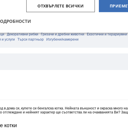
Руски удари в Украйна: Най-малко 12 жертви
ОТХВЪРЛЕТЕ ВСИЧКИ
ПРИЕМЕ
преди 27 минути
ПОДРОБНОСТИ
ици
Декоративни рибки
Гризачи и дребни животни
Екзотични и терариумни
 и услуги
Търси партньор
Изгубени/намерени
 в дома си, купете си бенгалска котка. Нейната външност и окраска много н
 отглеждане и нейният характер ще съответства ли на очакванията Ви? Защ
е котки