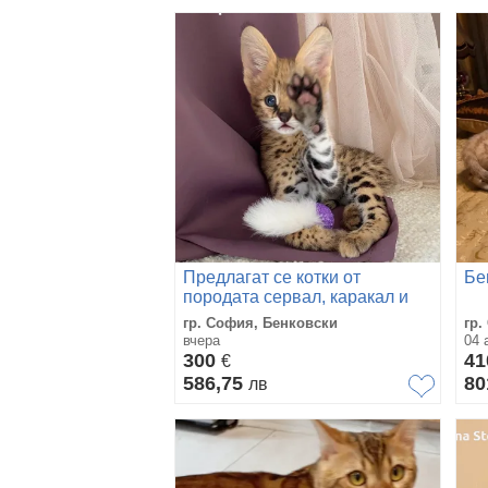
Предлагат се котки от
Бе
породата сервал, каракал и
савана.
гр. София, Бенковски
гр.
вчера
04 
300
4
€
586,75
80
лв