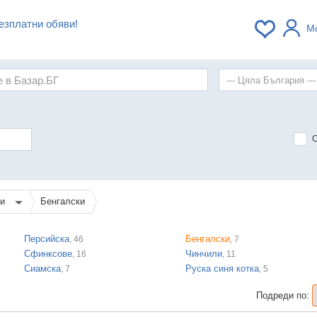
езплатни обяви!
М
ки
Бенгалски
Персийска
Бенгалски
, 46
, 7
Сфинксове
Чинчили
, 16
, 11
Сиамска
Руска синя котка
, 7
, 5
Подреди по: