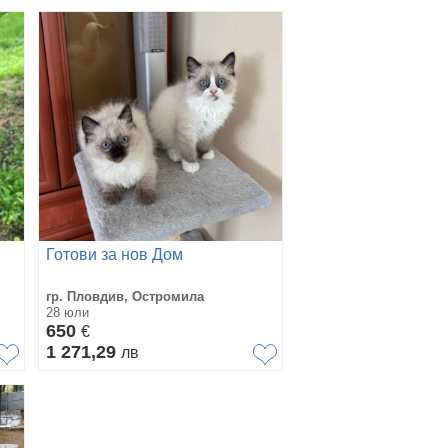
Готови за нов Дом
гр. Пловдив, Остромила
28 юли
650
€
1 271,29
лв