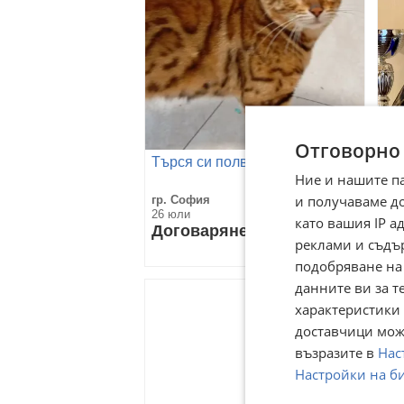
Отговорно
Търся си полвинка
Чи
Ние и нашите п
ро
и получаваме д
гр. София
гр.
26 юли
24 
като вашия IP 
Договаряне
9
реклами и съдъ
1 
подобряване на
данните ви за т
характеристики 
доставчици може
възразите в
Нас
Настройки на б