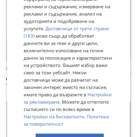
реклами и съдържание, измерване на
реклами и съдържание, анализ на
аудиторията и подобряване на
услугите.
Доставчици от трети страни
(183)
може също да обработват
данните ви за тези и други цели,
включително използване на точни
данни за геолокация и характеристики
на устройството. Вашият избор важи
Бернски Овчарки (Бернски Зененхунд)
само за този уебсайт. Някои
Договаряне
доставчици може да разчитат на
гр. София, Център, 28 юли
законен интерес вместо на съгласие;
имате право да възразите в
Настройки
за рекламиране
. Можете да оттеглите
съгласието си по всяко време в
Настройки на бисквитките
.
Политика
за поверителност