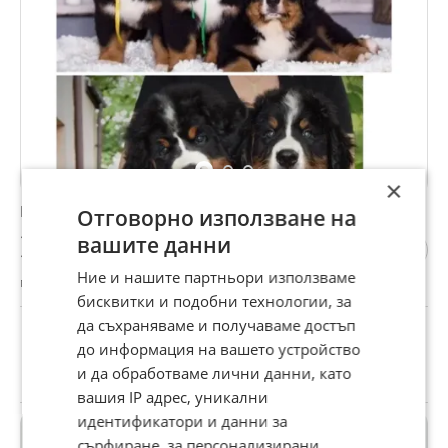
×
Бернска овчарка
Отговорно използване на
1 022,58 €
вашите данни
1 999,99 лв
Ние и нашите партньори използваме
гр. Варна, Център, 30 юли
бисквитки и подобни технологии, за
да съхраняваме и получаваме достъп
Доставка с 10% отстъпка от Еконт +
до информация на вашето устройство
подарък
и да обработваме лични данни, като
вашия IP адрес, уникални
идентификатори и данни за
сърфиране, за персонализирани