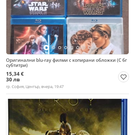
Oригинални blu-ray филми с копирани обложки (С бг
субтитри)
15,34 €
30 лв
гр. София, Център, вчера, 19:47