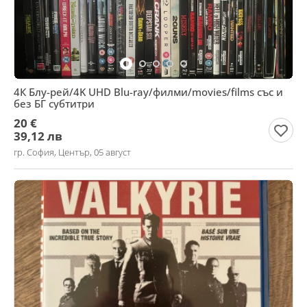
4К Блу-рей/4K UHD Blu-ray/филми/movies/films със и
без БГ субтитри
20 €
39,12 лв
гр. София, Център, 05 август