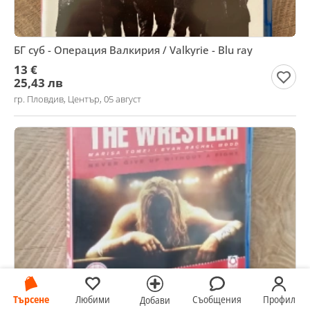
БГ суб - Операция Валкирия / Valkyrie - Blu ray
13 €
25,43 лв
гр. Пловдив, Център, 05 август
Търсене
Любими
Съобщения
Профил
Добави
Blu-ray THE WRESTLER