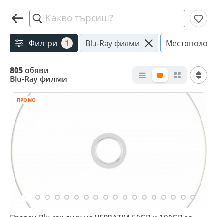
Какво търсиш?
Филтри
1
Blu-Ray филми
Местополож
805
обяви
Blu-Ray филми
ПРОМО