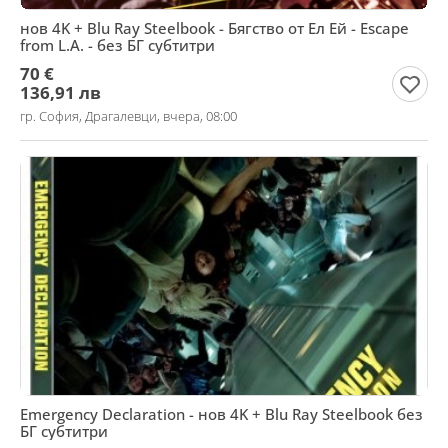
нов 4K + Blu Ray Steelbook - Бягство от Ел Ей - Escape
from L.A. - без БГ субтитри
70 €
136,91 лв
гр. София, Драгалевци, вчера, 08:00
Emergency Declaration - нов 4K + Blu Ray Steelbook без
БГ субтитри