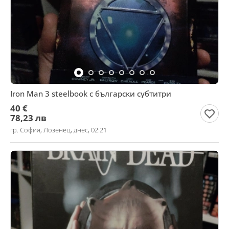
Iron Man 3 steelbook с български субтитри
40 €
78,23 лв
гр. София, Лозенец, днес, 02:21