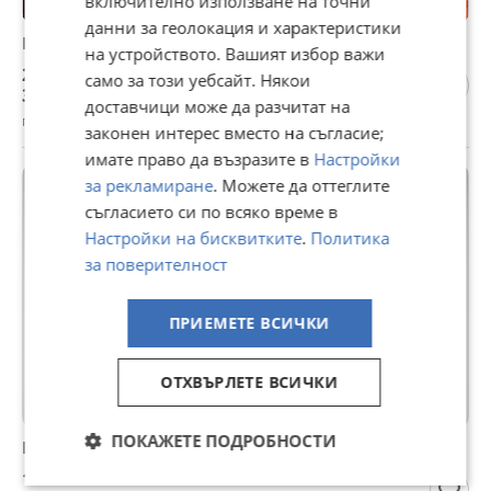
включително използване на точни
данни за геолокация и характеристики
Блу рей дискове Анимация без бг субтитри
на устройството. Вашият избор важи
2 €
само за този уебсайт. Някои
3,91 лв
доставчици може да разчитат на
гр. Стара Загора, Железник - изток, вчера, 14:30
законен интерес вместо на съгласие;
имате право да възразите в
Настройки
за рекламиране
. Можете да оттеглите
съгласието си по всяко време в
Настройки на бисквитките
.
Политика
за поверителност
ПРИЕМЕТЕ ВСИЧКИ
ОТХВЪРЛЕТЕ ВСИЧКИ
ПОКАЖЕТЕ ПОДРОБНОСТИ
Blu Ray Филми Блу Рей с БГ субтитри
15 €