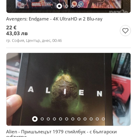
Avengers: Endgame - 4K UltraHD и 2 Blu-ray
22 €
43,03 лв
гр. София, Център, днес, 00:46
Alien - Пришълецът 1979 стийлбук - с български
субтитри