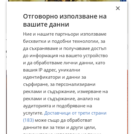
×
Отговорно използване на
вашите данни
Ние и нашите партньори използваме
бисквитки и подобни технологии, за
Търся Троя на blu ray диск бг суб
да съхраняваме и получаваме достъп
Договаряне
до информация на вашето устройство
гр. Варна, вчера, 17:38
и да обработваме лични данни, като
вашия IP адрес, уникални
идентификатори и данни за
сърфиране, за персонализирани
реклами и съдържание, измерване на
реклами и съдържание, анализ на
аудиторията и подобряване на
услугите.
Доставчици от трети страни
(183)
може също да обработват
данните ви за тези и други цели,