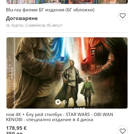
Blu-ray филми БГ издания (БГ обложки)
Договаряне
гр. Бургас, Славейков, 05 август
нов 4К + блу рей стилбук - STAR WARS - OBI WAN
KENOBI - специално издание в 4 диска
178,95 €
350 лв