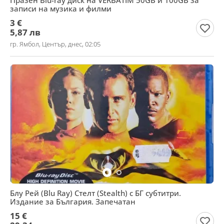
Празен Blu-ray диск на VERBATIM 50GB и 100GB за
записи на музика и филми
3 €
5,87 лв
гр. Ямбол, Център, днес, 02:05
Блу Рей (Blu Ray) Стелт (Stealth) с БГ субтитри.
Издание за България. Запечатан
15 €