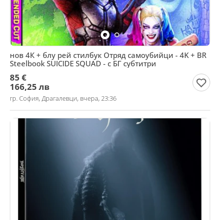
нов 4К + блу рей стилбук Отряд самоубийци - 4K + BR
Steelbook SUICIDE SQUAD - с БГ субтитри
85 €
166,25 лв
гр. София, Драгалевци, вчера, 23:36