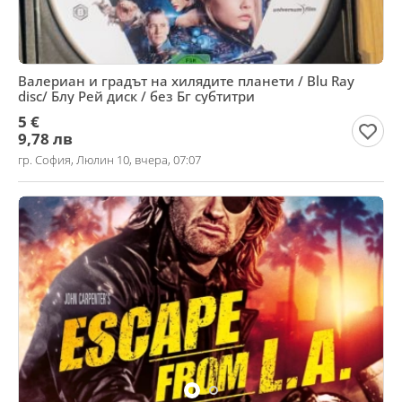
Валериан и градът на хилядите планети / Blu Ray
disc/ Блу Рей диск / без Бг субтитри
5 €
9,78 лв
гр. София, Люлин 10, вчера, 07:07