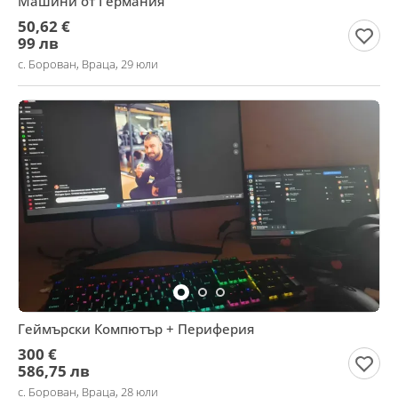
Машини от Германия
50,62 €
99 лв
с. Борован, Враца, 29 юли
Геймърски Компютър + Периферия
300 €
586,75 лв
с. Борован, Враца, 28 юли