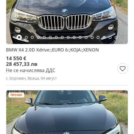
BMW X4 2.0D Xdrive:;EURO 6:;KOJA:;XENON
14 550 €
28 457,33 лв
Не се начислява ДДС
с. Борован, Враца, 04 август
ПРОМО