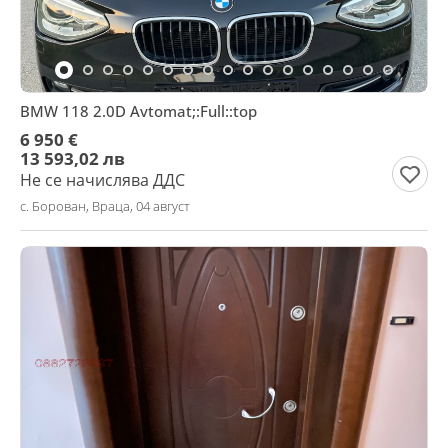
BMW 118 2.0D Avtomat;:Full::top
6 950 €
13 593,02 лв
Не се начислява ДДС
с. Борован, Враца, 04 август