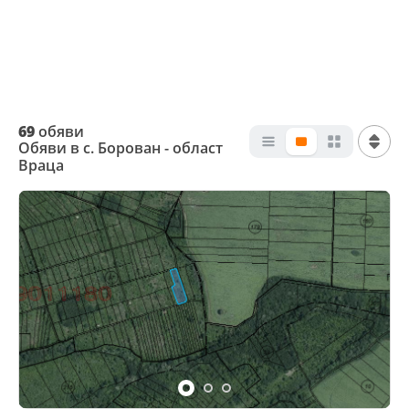
69
обяви
Обяви в с. Борован - област
Враца