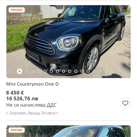
ПРОМО
Mini Countryman One D
8 450 €
16 526,76 лв
Не се начислява ДДС
с. Борован, Враца, 04 август
ПРОМО