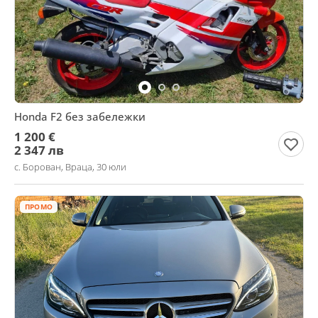
Honda F2 без забележки
1 200 €
2 347 лв
с. Борован, Враца, 30 юли
ПРОМО