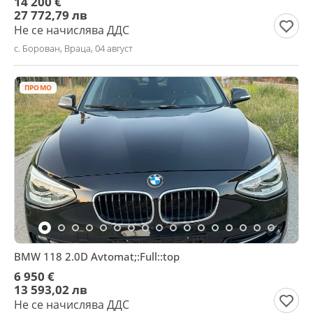
14 200 €
27 772,79 лв
Не се начислява ДДС
с. Борован, Враца, 04 август
ПРОМО
BMW 118 2.0D Avtomat;:Full::top
6 950 €
13 593,02 лв
Не се начислява ДДС