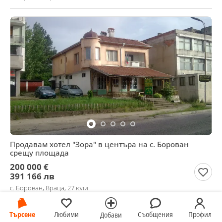
Продавам хотел "Зора" в центъра на с. Борован
срещу площада
200 000 €
391 166 лв
с. Борован, Враца, 27 юли
Търсене
Любими
Съобщения
Профил
Добави