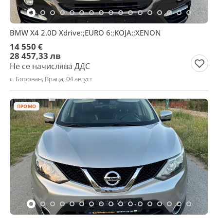
BMW X4 2.0D Xdrive:;EURO 6:;KOJA:;XENON
14 550 €
28 457,33 лв
Не се начислява ДДС
с. Борован, Враца, 04 август
ПРОМО