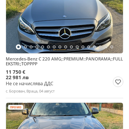
Mercedes-Benz C 220 AMG;:PREMIUM::PANORAMA;:FULL
EKSTRI:;TOPPPP
11 750 €
22 981 лв
Не се начислява ДДС
с. Борован, Враца, 04 август
ПРОМО