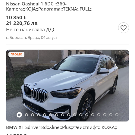
Nissan Qashqai 1.6DCI;:360-
Kamera:;KOJA:;Panorama:;TEKNA:;FULL;;
10 850 €
21 220,76 лв
Не се начислява ДДС
с. Борован, Враца, 04 август
ПРОМО
BMW X1 Sdrive18d::Xline;:Plus;:Фейстлифт:::КОЖА;: