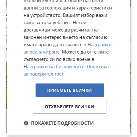
включително използване на точни
данни за геолокация и характеристики
Audi Q3 2.0TDI:;184kc;:S-Line:;ЧЕРВЕНА
на устройството. Вашият избор важи
КОЖА:;ПАНОРАМА;:АВТ
само за този уебсайт. Някои
14 999 €
доставчици може да разчитат на
29 335,49 лв
законен интерес вместо на съгласие;
Не се начислява ДДС
имате право да възразите в
Настройки
с. Борован, Враца, 04 август
за рекламиране
. Можете да оттеглите
съгласието си по всяко време в
Настройки на бисквитките
.
Политика
ПРОМО
за поверителност
ПРИЕМЕТЕ ВСИЧКИ
ОТХВЪРЛЕТЕ ВСИЧКИ
ПОКАЖЕТЕ ПОДРОБНОСТИ