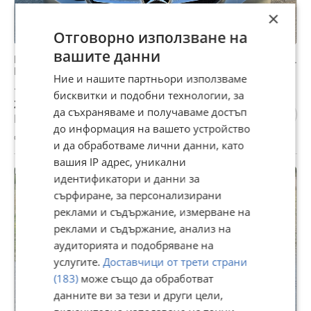
×
Отговорно използване на
вашите данни
Mercedes-Benz C 220 AMG;:PREMIUM::PANORAMA;:FULL
EKSTRI:;TOPPPP
Ние и нашите партньори използваме
11 750 €
бисквитки и подобни технологии, за
22 981 лв
да съхраняваме и получаваме достъп
Не се начислява ДДС
до информация на вашето устройство
с. Борован, Враца, 04 август
и да обработваме лични данни, като
вашия IP адрес, уникални
ПРОМО
идентификатори и данни за
сърфиране, за персонализирани
реклами и съдържание, измерване на
реклами и съдържание, анализ на
аудиторията и подобряване на
услугите.
Доставчици от трети страни
(183)
може също да обработват
данните ви за тези и други цели,