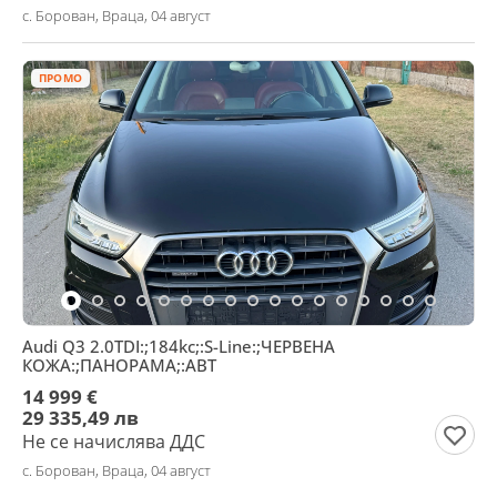
с. Борован, Враца, 04 август
ПРОМО
Audi Q3 2.0TDI:;184kc;:S-Line:;ЧЕРВЕНА
КОЖА:;ПАНОРАМА;:АВТ
14 999 €
29 335,49 лв
Не се начислява ДДС
с. Борован, Враца, 04 август