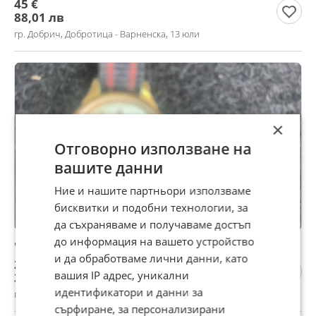
45 €
88,01 лв
гр. Добрич, Добротица - Варненска, 13 юли
×
Отговорно използване на
вашите данни
Ние и нашите партньори използваме
бисквитки и подобни технологии, за
да съхраняваме и получаваме достъп
до информация на вашето устройство
часовник дамски Чайка
и да обработваме лични данни, като
20 €
вашия IP адрес, уникални
39,12 лв
идентификатори и данни за
гр. Добрич, Добротица - Варненска, 13 юли
сърфиране, за персонализирани