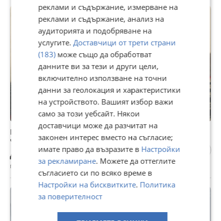
реклами и съдържание, измерване на
реклами и съдържание, анализ на
аудиторията и подобряване на
услугите.
Доставчици от трети страни
(183)
може също да обработват
данните ви за тези и други цели,
включително използване на точни
данни за геолокация и характеристики
на устройството. Вашият избор важи
само за този уебсайт. Някои
доставчици може да разчитат на
Ремонт на ръчни,стенни,джобни,настолни
законен интерес вместо на съгласие;
часовници и будилници
имате право да възразите в
Настройки
Договаряне
за рекламиране
. Можете да оттеглите
гр. Велико Търново, Център, 12 юли
съгласието си по всяко време в
Настройки на бисквитките
.
Политика
за поверителност