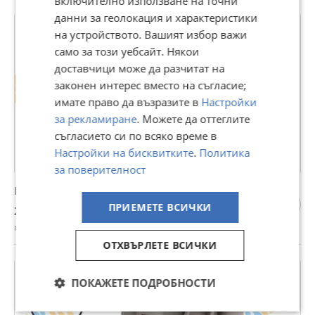
включително използване на точни
данни за геолокация и характеристики
на устройството. Вашият избор важи
само за този уебсайт. Някои
доставчици може да разчитат на
законен интерес вместо на съгласие;
имате право да възразите в
Настройки
за рекламиране
. Можете да оттеглите
съгласието си по всяко време в
Настройки на бисквитките
.
Политика
за поверителност
Компресор за въздушно окачване Land Rover
ПРИЕМЕТЕ ВСИЧКИ
255 €
гр. Гоце Делчев, Благоевград, 16 юни
ОТХВЪРЛЕТЕ ВСИЧКИ
ПОКАЖЕТЕ ПОДРОБНОСТИ