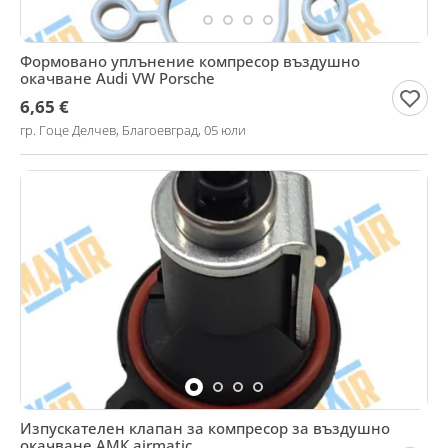
Формовано уплънение компресор въздушно
окачване Audi VW Porsche
6,65 €
гр. Гоце Делчев, Благоевград, 05 юли
Изпускателен клапан за компресор за въздушно
окачване АМК airmatic