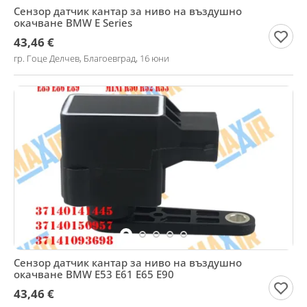
Сензор датчик кантар за ниво на въздушно
окачване BMW E Series
43,46 €
гр. Гоце Делчев, Благоевград, 16 юни
Сензор датчик кантар за ниво на въздушно
окачване BMW E53 E61 E65 E90
43,46 €