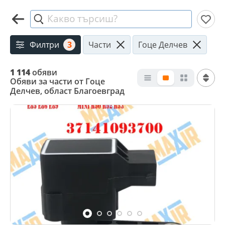
Какво търсиш?
Филтри
3
Части
Гоце Делчев
1 114
обяви
Обяви за части от Гоце
Делчев, област Благоевград