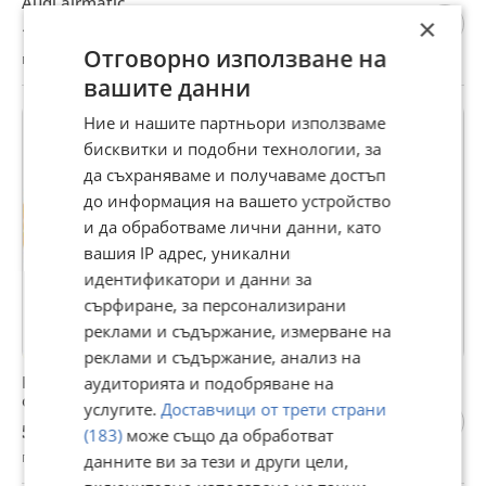
Audi airmatic
×
115 €
Отговорно използване на
гр. Гоце Делчев, Благоевград, 16 юни
вашите данни
Ние и нашите партньори използваме
бисквитки и подобни технологии, за
да съхраняваме и получаваме достъп
до информация на вашето устройство
и да обработваме лични данни, като
вашия IP адрес, уникални
идентификатори и данни за
сърфиране, за персонализирани
реклами и съдържание, измерване на
реклами и съдържание, анализ на
Ремонтен комплект за компресор за въздушно
аудиторията и подобряване на
окачване АМК airmatic Land Rover
услугите.
Доставчици от трети страни
56,24 €
(183)
може също да обработват
гр. Гоце Делчев, Благоевград, 16 юни
данните ви за тези и други цели,