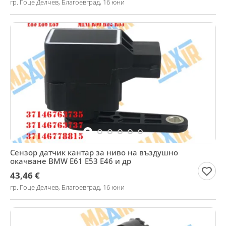
гр. Гоце Делчев, Благоевград, 16 юни
Сензор датчик кантар за ниво на въздушно
окачване BMW E61 Е53 Е46 и др
43,46 €
гр. Гоце Делчев, Благоевград, 16 юни