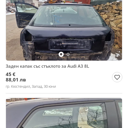
Заден капак със стъклото за Audi A3 8L
45 €
88,01 лв
гр. Кюстендил, Запад, 30 юни