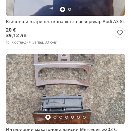
Външна и вътрешна капачка за резервуар Audi A3 8L
20 €
39,12 лв
гр. Кюстендил, Запад, 30 юни
Интериорни махагонови лайсни Mercedes w203 C-