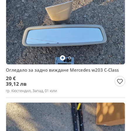
Огледало за задно виждане Mercedes w203 C-Class
20 €
39,12 лв
гр. Кюстендил, Запад, 01 юли