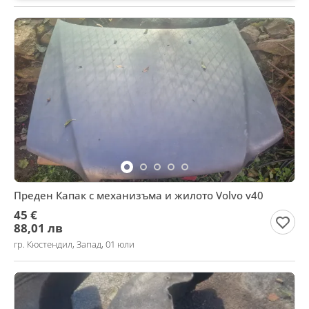
Преден Капак с механизъма и жилото Volvo v40
45 €
88,01 лв
гр. Кюстендил, Запад, 01 юли