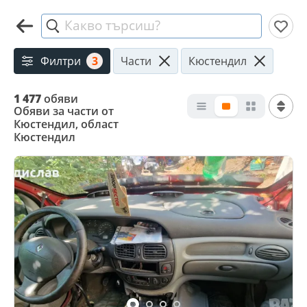
Какво търсиш?
Филтри
3
Части
Кюстендил
1 477
обяви
Обяви за части от
Кюстендил, област
Кюстендил