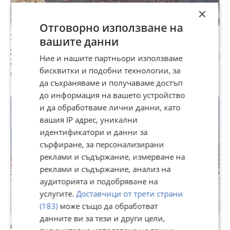
×
Отговорно използване на
Задни стъкла за вратите за Mercedes C-Class W203
вашите данни
20 €
Ние и нашите партньори използваме
39,12 лв
бисквитки и подобни технологии, за
гр. Кюстендил, Запад, 01 юли
да съхраняваме и получаваме достъп
до информация на вашето устройство
и да обработваме лични данни, като
вашия IP адрес, уникални
идентификатори и данни за
сърфиране, за персонализирани
реклами и съдържание, измерване на
реклами и съдържание, анализ на
аудиторията и подобряване на
услугите.
Доставчици от трети страни
(183)
може също да обработват
данните ви за тези и други цели,
Сензор за дъжд и светлина за Mercedes C-Class W203