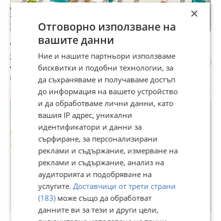
×
Отговорно използване на
вашите данни
4132 Сгъваемо детско килимче
Ние и нашите партньори използваме
23,47 €
45,90 лв
бисквитки и подобни технологии, за
гр. Варна, вчера, 19:08
да съхраняваме и получаваме достъп
до информация на вашето устройство
и да обработваме лични данни, като
вашия IP адрес, уникални
идентификатори и данни за
сърфиране, за персонализирани
реклами и съдържание, измерване на
реклами и съдържание, анализ на
аудиторията и подобряване на
услугите.
Доставчици от трети страни
(183)
може също да обработват
данните ви за тези и други цели,