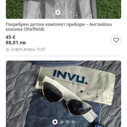
Посребрен детски комплект прибори – Английска
класика (Sheffield)
45 €
88,01 лв
гр. София, вчера, 15:07