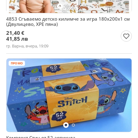
4853 Сгъваемо детско килимче за игра 180х200х1 см
(Двулицево, XPE пяна)
21,40 €
41,85 лв
гр. Варна, вчера, 19:09
ПРОМО
Комплект Стич от 52 артикула