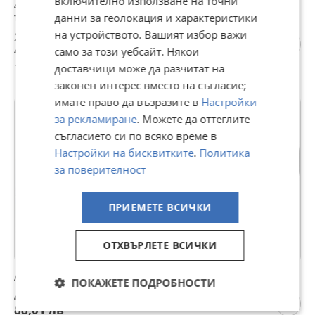
включително използване на точни
4137 Сгъваемо детско килимче за игра,
топлоизолиращо 180x200x1cm - Жираф и Цифри
данни за геолокация и характеристики
на устройството. Вашият избор важи
23,47 €
45,90 лв
само за този уебсайт. Някои
гр. Варна, вчера, 19:08
доставчици може да разчитат на
законен интерес вместо на съгласие;
имате право да възразите в
Настройки
за рекламиране
. Можете да оттеглите
съгласието си по всяко време в
Настройки на бисквитките
.
Политика
за поверителност
ПРИЕМЕТЕ ВСИЧКИ
ОТХВЪРЛЕТЕ ВСИЧКИ
ANGELCARE AC110 Дигитален звуков монитор
ПОКАЖЕТЕ ПОДРОБНОСТИ
45 €
88,01 лв