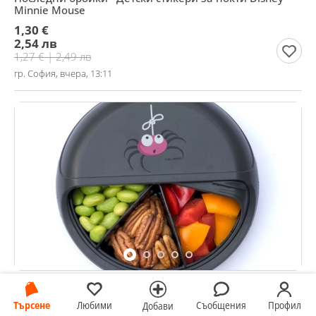
Minnie Mouse
1,30 €
2,54 лв
1,27 € | 2,49 лв
гр. София, вчера, 13:11
Продавам кутия за снакс Snackdisc 15 см с 5
отделения на фирмата Carl Oscar
Търсене
Любими
Съобщения
Профил
Добави
18,41 €