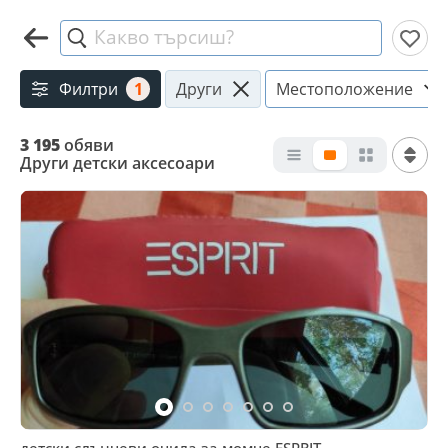
Какво търсиш?
Филтри
1
Други
Местоположение
3 195
обяви
Други детски аксесоари