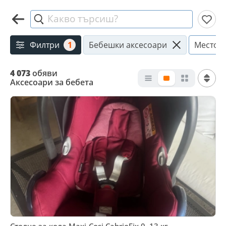
Какво търсиш?
Филтри
1
Бебешки аксесоари
Местоп
4 073
обяви
Аксесоари за бебета