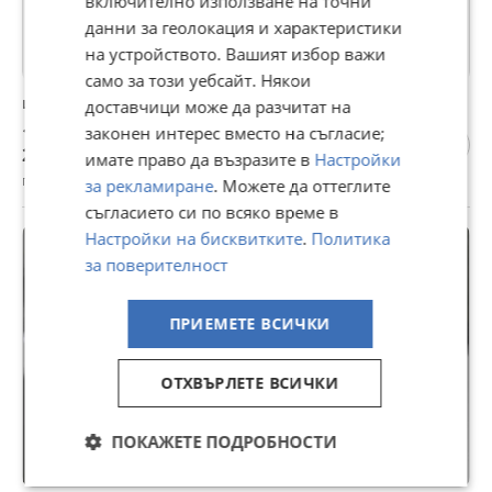
включително използване на точни
данни за геолокация и характеристики
на устройството. Вашият избор важи
само за този уебсайт. Някои
инхалатор
доставчици може да разчитат на
12 €
законен интерес вместо на съгласие;
23,47 лв
имате право да възразите в
Настройки
гр. Стара Загора, Център, днес, 15:55
за рекламиране
. Можете да оттеглите
съгласието си по всяко време в
Настройки на бисквитките
.
Политика
за поверителност
ПРИЕМЕТЕ ВСИЧКИ
ОТХВЪРЛЕТЕ ВСИЧКИ
ПОКАЖЕТЕ ПОДРОБНОСТИ