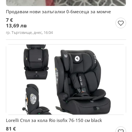
Продавам нови залъгалки 0-6месеца за момче
7 €
13,69 лв
гр. Търговище, днес, 16:04
Lorelli Стол за кола Rio isofix 76-150 см black
81 €