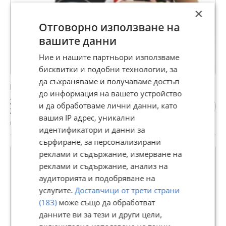
×
Отговорно използване на
вашите данни
Ние и нашите партньори използваме
бисквитки и подобни технологии, за
да съхраняваме и получаваме достъп
Кенгуру Chicco You and me
до информация на вашето устройство
20 €
и да обработваме лични данни, като
39,12 лв
вашия IP адрес, уникални
гр. Павликени, Велико Търново, днес, 15:19
идентификатори и данни за
сърфиране, за персонализирани
реклами и съдържание, измерване на
реклами и съдържание, анализ на
аудиторията и подобряване на
услугите.
Доставчици от трети страни
(183)
може също да обработват
данните ви за тези и други цели,