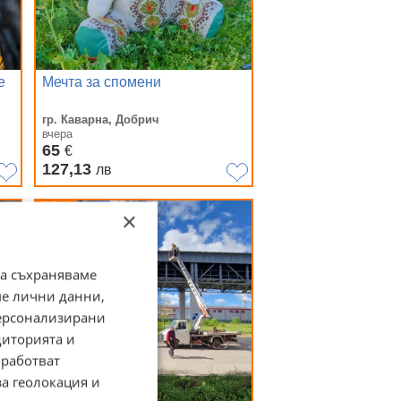
е
Мечта за спомени
гр. Каварна, Добрич
вчера
65
€
127,13
лв
×
да съхраняваме
ме лични данни,
персонализирани
диторията и
работват
за геолокация и