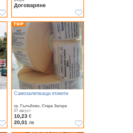
Договаряне
Самозалепващи етикети
гр. Гълъбово, Стара Загора
07 август
10,23
€
20,01
лв