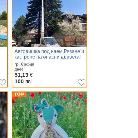
Автовишка под наем.Рязане и
кастрене на опасни дървета!
гр. София
днес
51,13
€
100
лв