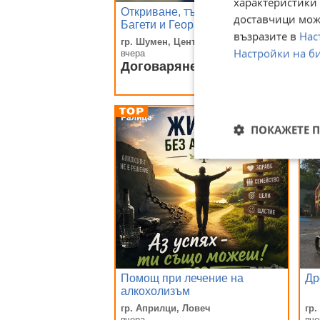
характеристики 
Откриване, търсене на вода с
Ко
доставчици може
Багети и Георадар скенер
ог
възразите в
Нас
гр. Шумен, Център
гр
Настройки на б
вчера
вче
Договаряне
25
49
ПОКАЖЕТЕ 
Помощ при лечение на
Др
алкохолизъм
гр. Априлци, Ловеч
гр
вчера
вче