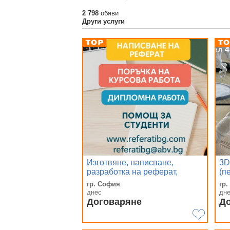
2 798
обяви
Други услуги
Изготвяне, написване,
3D
разработка на реферат,
(п
курсова, задача, казус, есе,
La
гр. София
гр.
презентация, дипломна
днес
дн
Договаряне
Д