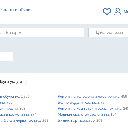
езплатни обяви!
М
Други услуги
и обучение
Ремонт на телефони и електроника
, 1 351
, 459
ане
Болногледачи, хосписи
, 759
, 72
ви, правни
Ремонт на компютри и офис техника
, 363
, 24
ки и козметични
Медицински, стоматологични
, 374
, 194
а бяла и черна техника
Бизнес партньорство
, 268
, 203