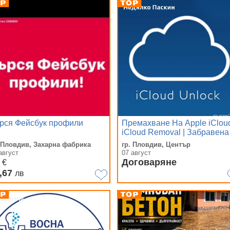
рся Фейсбук профили
Премахване На Apple iCloud
iCloud Removal | Забравена
Парола iPhone iPad Macboo
. Пловдив, Захарна фабрика
гр. Пловдив, Център
Pro Apple Watch
август
07 август
0
Договаряне
€
,67
лв