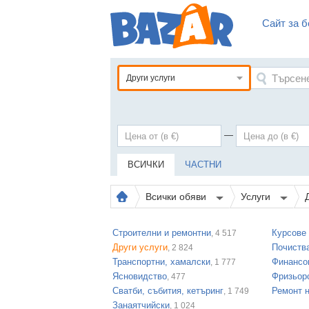
Сайт за б
Други услуги
—
ВСИЧКИ
ЧАСТНИ
Всички обяви
Услуги
Строителни и ремонтни
Курсове 
, 4 517
Други услуги
Почиств
, 2 824
Транспортни, хамалски
Финансо
, 1 777
Ясновидство
Фризьорс
, 477
Сватби, събития, кетъринг
Ремонт н
, 1 749
Занаятчийски
, 1 024