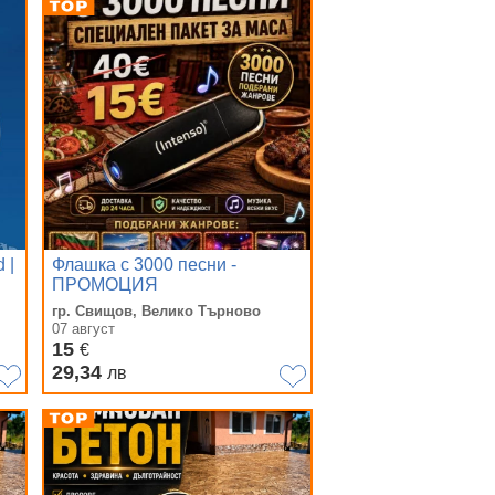
 |
Флашка с 3000 песни -
ПРОМОЦИЯ
k
гр. Свищов, Велико Търново
07 август
15
€
29,34
лв