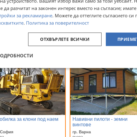
на устройството. Вашият избор важи само за този уебсайт. 
сене на трева! Безплатен
Рязане и кастрене на дърве
 да разчитат на законен интерес вместо на съгласие; имате
лед! Lawn Care Services!
с автовишка
тройки за рекламиране
. Можете да оттеглите съгласието си 
. София, Симеоново
гр. Перник
исквитките
.
Политика за поверителност
ра
вчера
,56
Договаряне
€
,99
лв
ОТХВЪРЛЕТЕ ВСИЧКИ
ПРИЕМЕ
ПОДРОБНОСТИ
обилка за клони под наем
Навивни пилоти - земни
винтове
. София
гр. Варна
ра
вчера