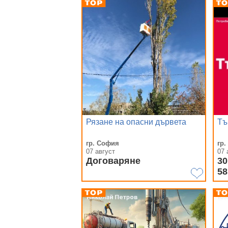
Рязане на опасни дървета
Тъ
гр. София
гр
07 август
07 
Договаряне
3
58