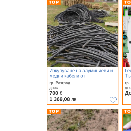
Изкупуване на алуминиеви и
Ге
медни кабели от
Тъ
фотоволтаични и батерийни
гр. Разград
гр
централи/паркове!
днес
дн
700
Д
€
1 369,08
лв