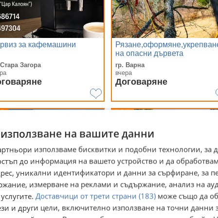
рвиз за кафемашини
Рязане,оформяне,укрепван
на опасни дървета
 Стара Загора
гр. Варна
ра
вчера
оговаряне
Договаряне
 използване на вашите данни
артньори използваме бисквитки и подобни технологии, за 
остъп до информация на вашето устройство и да обработва
адрес, уникални идентификатори и данни за сърфиране, за 
ржание, измерване на реклами и съдържание, анализ на ау
 услугите.
Доставчици от трети страни (183)
може също да об
ези и други цели, включително използване на точни данни 