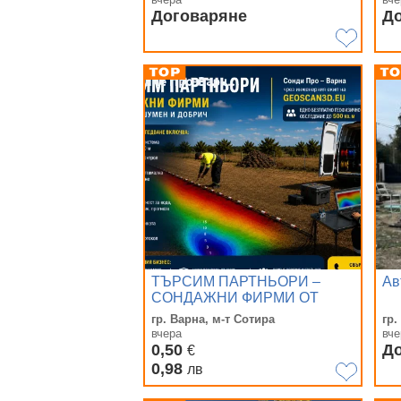
Договаряне
Д
ТЪРСИМ ПАРТНЬОРИ –
Ав
СОНДАЖНИ ФИРМИ ОТ
ВАРНА, ШУМЕН И ДОБРИЧ
гр. Варна, м-т Сотира
гр
вчера
вче
0,50
Д
€
0,98
лв