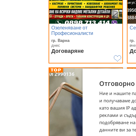
Озеленяване от
Се
Професионалисти
гр. Варна
гр.
днес
вче
Договаряне
Д
Отговорно
Ние и нашите п
и получаваме д
като вашия IP 
реклами и съдъ
подобряване на
данните ви за т