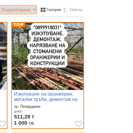
Галерия
Списък
Изкупуване на оранжерии,
метални тръби, демонтаж на
конструкции и съоръжения!
гр. Пазарджик
днес
511,29
€
1 000
лв