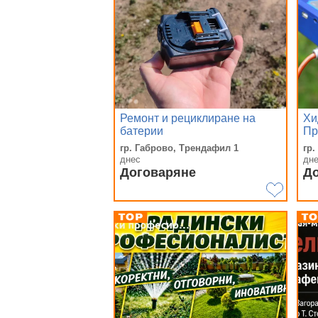
Ремонт и рециклиране на
Хи
батерии
Пр
От
гр. Габрово, Трендафил 1
гр.
10
днес
дн
Со
Договаряне
Д