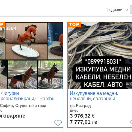
Подреди по:
 Фигурки
Изкупуване на медни,
ерсонализирани) - Bambu
небелени, соларни и
b
алуминиеви кабели,
 София, Студентски град
гр. Разград
инсталации!
ес
днес
оговаряне
3 976,32
€
7 777,01
лв