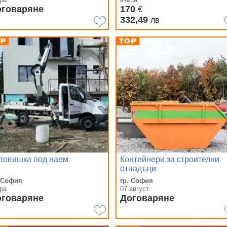
оговаряне
170
€
332,49
лв
товишка под наем
Контейнери за строителни
отпадъци
. София
гр. София
ра
07 август
оговаряне
Договаряне