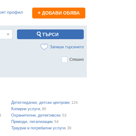
оят профил
+
ДОБАВИ ОБЯВА
Запиши търсенето
Спешно
Детегледачки, детски центрове
, 124
Копирни услуги
, 90
Охранителни, детективски
8
, 53
Преводи, легализации
, 54
Траурни и погребални услуги
, 39