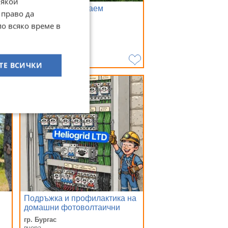
Някои
та
Автовишки под наем
 право да
по всяко време в
гр. Перник
вчера
Договаряне
ТЕ ВСИЧКИ
Подръжка и профилактика на
домашни фотоволтаични
системи
гр. Бургас
вчера