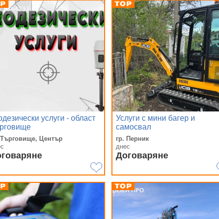
одезически услуги - област
Услуги с мини багер и
рговище
самосвал
. Търговище, Център
гр. Перник
ес
днес
оговаряне
Договаряне