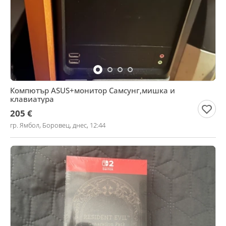
Компютър ASUS+монитор Самсунг,мишка и
клавиатура
205 €
гр. Ямбол, Боровец, днес, 12:44