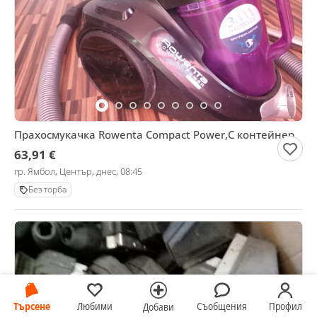
Прахосмукачка Rowenta Compact Power,С контейнер
63,91 €
гр. Ямбол, Център, днес, 08:45
Без торба
Търсене
Любими
Съобщения
Профил
Добави