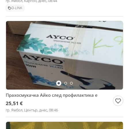
гр. Ямбол, Каргон, днес, 08:44
D-LINK
Прахосмукачка Айко след профилактика е
25,51 €
гр. Ямбол, Център, днес, 08:46