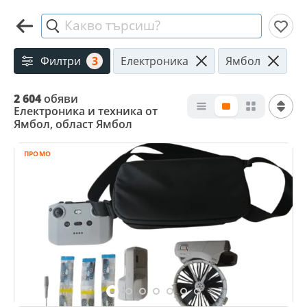
Какво търсиш?
Филтри
3
Електроника
Ямбол
2 604
обяви
Електроника и техника от
Ямбол, област Ямбол
ПРОМО