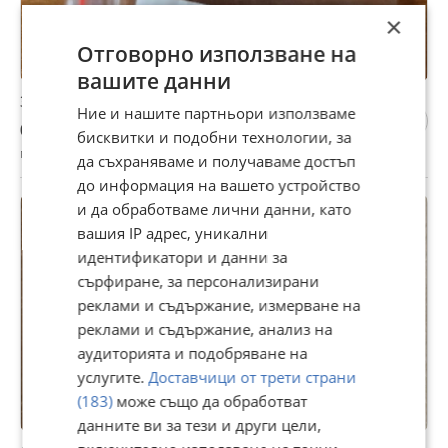
×
Отговорно използване на
вашите данни
Задържащ квадратен бутон
Ние и нашите партньори използваме
0,50 €
бисквитки и подобни технологии, за
гр. Ямбол, Аврен, днес, 10:44
да съхраняваме и получаваме достъп
до информация на вашето устройство
и да обработваме лични данни, като
вашия IP адрес, уникални
идентификатори и данни за
сърфиране, за персонализирани
реклами и съдържание, измерване на
реклами и съдържание, анализ на
аудиторията и подобряване на
услугите.
Доставчици от трети страни
(183)
може също да обработват
данните ви за тези и други цели,