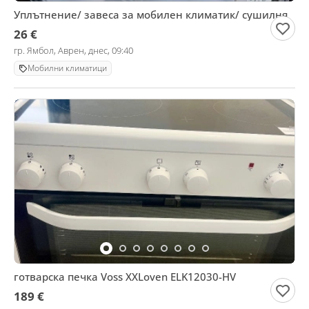
Уплътнение/ завеса за мобилен климатик/ сушилня
26 €
гр. Ямбол, Аврен, днес, 09:40
Мобилни климатици
готварска печка Voss XXLoven ELK12030-HV
189 €