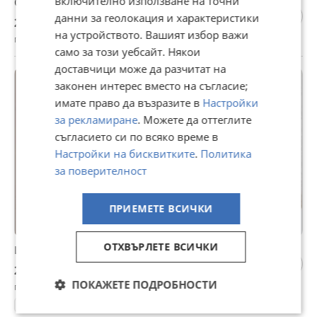
включително използване на точни
Call of Duty Modern Warfare, Xbox series X, Xbox One
данни за геолокация и характеристики
25 €
на устройството. Вашият избор важи
гр. Ямбол, Генерал Заимов, днес, 10:09
само за този уебсайт. Някои
доставчици може да разчитат на
законен интерес вместо на съгласие;
имате право да възразите в
Настройки
за рекламиране
. Можете да оттеглите
съгласието си по всяко време в
Настройки на бисквитките
.
Политика
за поверителност
ПРИЕМЕТЕ ВСИЧКИ
ОТХВЪРЛЕТЕ ВСИЧКИ
Инстантен бойлер Бианчи
25,56 €
ПОКАЖЕТЕ ПОДРОБНОСТИ
гр. Ямбол, днес, 11:10
Кафеавтомати