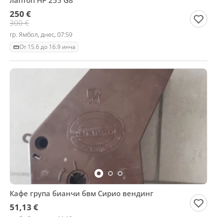
лаптоп HP 255 G8
250 €
300 €
гр. Ямбол, днес, 07:59
От 15.6 до 16.9 инча
Кафе група бианчи бвм Сирио вендинг
51,13 €