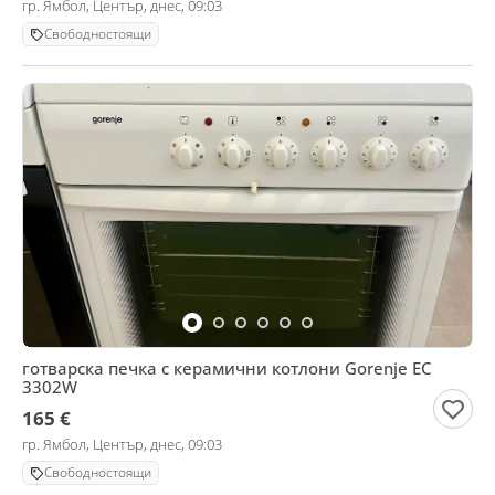
гр. Ямбол, Център, днес, 09:03
Свободностоящи
готварска печка с керамични котлони Gorenje EC
3302W
165 €
гр. Ямбол, Център, днес, 09:03
Свободностоящи