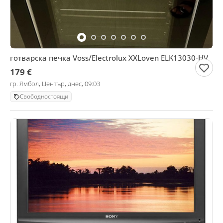
готварска печка Voss/Electrolux XXLoven ELK13030-HV
179 €
гр. Ямбол, Център, днес, 09:03
Свободностоящи