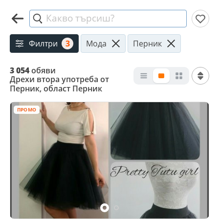
Какво търсиш?
Филтри
3
Мода
Перник
3 054
обяви
Дрехи втора употреба от
Перник, област Перник
ПРОМО