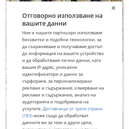
×
Отговорно използване на
вашите данни
Ние и нашите партньори използваме
бисквитки и подобни технологии, за
да съхраняваме и получаваме достъп
до информация на вашето устройство
и да обработваме лични данни, като
вашия IP адрес, уникални
Супер луксозно бельо боди Palmers
идентификатори и данни за
28,12 €
сърфиране, за персонализирани
55 лв
реклами и съдържание, измерване на
гр. Перник, Център, днес, 07:36
реклами и съдържание, анализ на
L
Луксозно
аудиторията и подобряване на
услугите.
Доставчици от трети страни
(183)
може също да обработват
данните ви за тези и други цели,