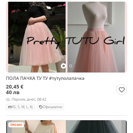
ПОЛА ПАЧКА ТУ ТУ #тутуполапачка
20,45 €
40 лв
гр. Перник, днес, 08:42
XS, S, M, L, XL
Официални
ПРОМО