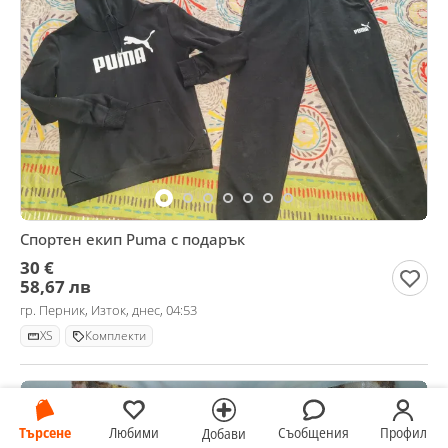
Спортен екип Puma с подарък
30 €
58,67 лв
гр. Перник, Изток, днес, 04:53
XS
Комплекти
Търсене
Любими
Съобщения
Профил
Добави