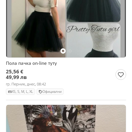
Пола пачка on-line туту
25,56 €
49,99 лв
гр. Перник, днес, 08:42
XS, S, M, L, XL
Официални