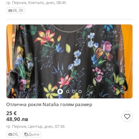
гр. Перник, Клепало, днес, 08:45
38, 39
Отлична рокля Natalia голям размер
25 €
48,90 лв
гр. Перник, Център, днес, 07:36
2XL
Дълги