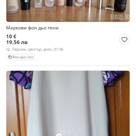
Маркови фон дьо тени
10 €
19,56 лв
гр. Перник, Център, днес, 07:36
Фон дьо тен