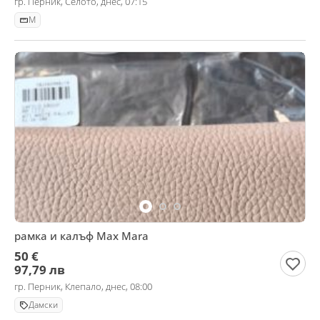
гр. Перник, Селото, днес, 07:15
M
рамка и калъф Max Mara
50 €
97,79 лв
гр. Перник, Клепало, днес, 08:00
Дамски