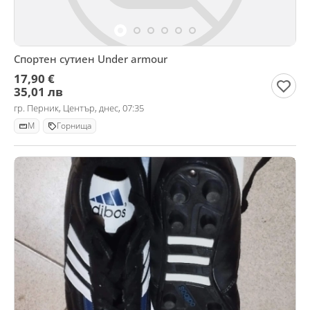
Спортен сутиен Under armour
17,90 €
35,01 лв
гр. Перник, Център, днес, 07:35
M
Горнища