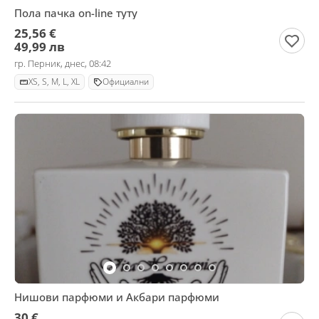
Пола пачка on-line туту
25,56 €
49,99 лв
гр. Перник, днес, 08:42
XS, S, M, L, XL
Официални
Нишови парфюми и Акбари парфюми
30 €