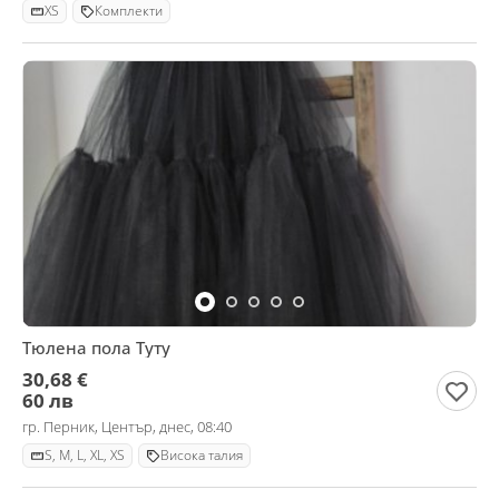
XS
Комплекти
Тюлена пола Туту
30,68 €
60 лв
гр. Перник, Център, днес, 08:40
S, M, L, XL, XS
Висока талия