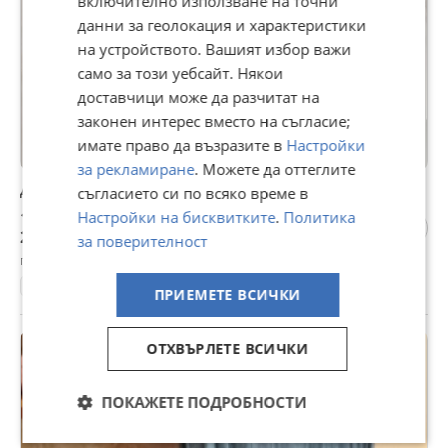
включително използване на точни
данни за геолокация и характеристики
на устройството. Вашият избор важи
само за този уебсайт. Някои
доставчици може да разчитат на
законен интерес вместо на съгласие;
имате право да възразите в
Настройки
за рекламиране
. Можете да оттеглите
Дамски официални ботуши, естествена кожа
съгласието си по всяко време в
13,50 €
Настройки на бисквитките
.
Политика
26,40 лв
за поверителност
гр. Перник, днес, 08:28
38
Естествена кожа
ПРИЕМЕТЕ ВСИЧКИ
ОТХВЪРЛЕТЕ ВСИЧКИ
ПОКАЖЕТЕ ПОДРОБНОСТИ