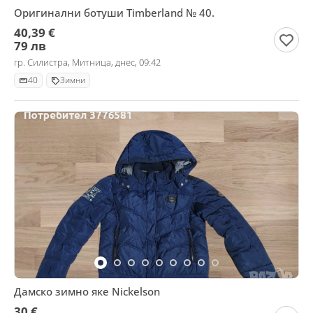
Оригинални ботуши Timberland № 40.
40,39 €
79 лв
гр. Силистра, Митница, днес, 09:42
40
Зимни
Дамско зимно яке Nickelson
30 €