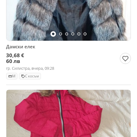
Дамски елек
30,68 €
60 лв
гр. Силистра, вчера, 09:28
M
С косъм