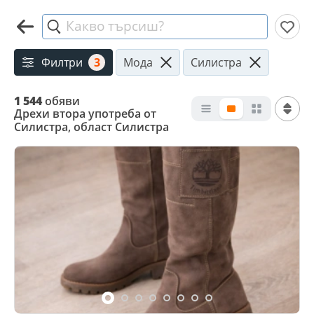
Какво търсиш?
Филтри
3
Мода
Силистра
1 544
обяви
Дрехи втора употреба от
Силистра, област Силистра