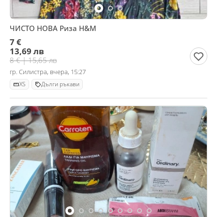
ЧИСТО НОВА Риза H&М
7 €
13,69 лв
8 € | 15,65 лв
гр. Силистра, вчера, 15:27
XS
Дълги ръкави