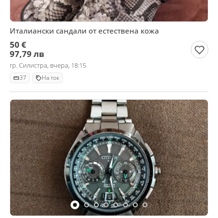
Италиански сандали от естествена кожа
50 €
97,79 лв
гр. Силистра, вчера, 18:15
37
На ток