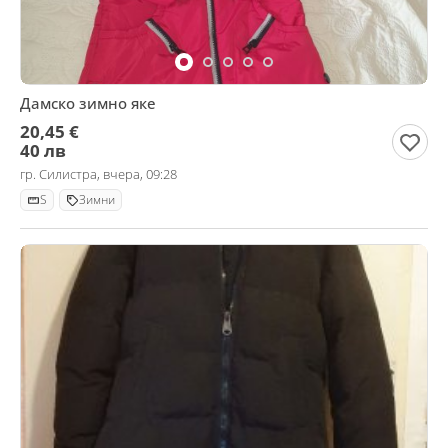
Дамско зимно яке
20,45 €
40 лв
гр. Силистра, вчера, 09:28
S
Зимни