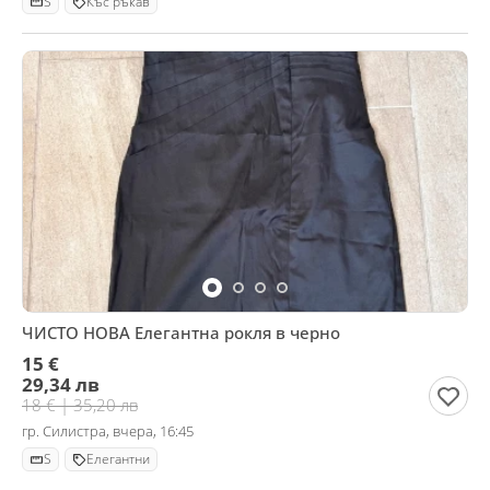
S
Къс ръкав
ЧИСТО НОВА Елегантна рокля в черно
15 €
29,34 лв
18 € | 35,20 лв
гр. Силистра, вчера, 16:45
S
Елегантни