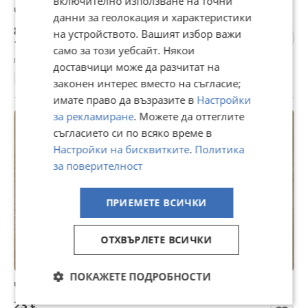
включително използване на точни
ЧИСТО НОВА Тъмно синя риза на кактуси Bershka
данни за геолокация и характеристики
8 €
на устройството. Вашият избор важи
15,65 лв
само за този уебсайт. Някои
гр. Силистра, вчера, 15:27
доставчици може да разчитат на
S
законен интерес вместо на съгласие;
имате право да възразите в
Настройки
за рекламиране
. Можете да оттеглите
съгласието си по всяко време в
Настройки на бисквитките
.
Политика
за поверителност
ПРИЕМЕТЕ ВСИЧКИ
ОТХВЪРЛЕТЕ ВСИЧКИ
ПОКАЖЕТЕ ПОДРОБНОСТИ
ЧИСТО НОВА Лятна рокля с морски акцент
23 €