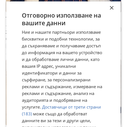
×
Отговорно използване на
Тъмно синьо есенно яке H&M
вашите данни
15 €
29,34 лв
Ние и нашите партньори използваме
гр. Силистра, вчера, 15:28
бисквитки и подобни технологии, за
да съхраняваме и получаваме достъп
M
до информация на вашето устройство
и да обработваме лични данни, като
вашия IP адрес, уникални
идентификатори и данни за
сърфиране, за персонализирани
реклами и съдържание, измерване на
реклами и съдържание, анализ на
аудиторията и подобряване на
услугите.
Доставчици от трети страни
(183)
може също да обработват
данните ви за тези и други цели,