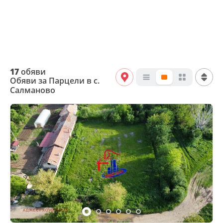
17
обяви
Обяви за Парцели в с.
Салманово