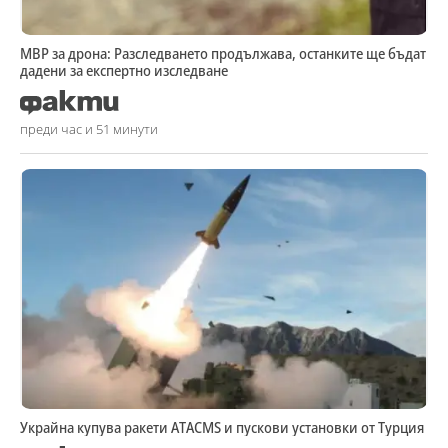
МВР за дрона: Разследването продължава, останките ще бъдат
дадени за експертно изследване
преди час и 51 минути
Украйна купува ракети ATACMS и пускови установки от Турция