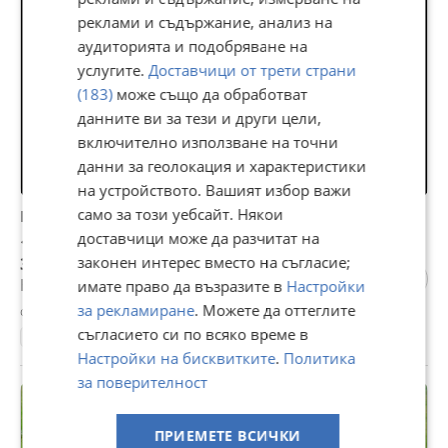
реклами и съдържание, анализ на
аудиторията и подобряване на
услугите.
Доставчици от трети страни
(183)
може също да обработват
данните ви за тези и други цели,
включително използване на точни
данни за геолокация и характеристики
на устройството. Вашият избор важи
само за този уебсайт. Някои
Продава ПАРЦЕЛ, с. Салманово, област Шумен
доставчици може да разчитат на
16 900 €
законен интерес вместо на съгласие;
33 053,53 лв
Не се начислява ДДС
имате право да възразите в
Настройки
за рекламиране
. Можете да оттеглите
с. Салманово, Шумен, 20 юли
съгласието си по всяко време в
1571 м²
Ток
Вода
Регулация
Настройки на бисквитките
.
Политика
за поверителност
ПРИЕМЕТЕ ВСИЧКИ