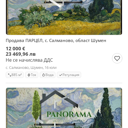
Продава ПАРЦЕЛ, с. Салманово, област Шумен
12 000 €
23 469,96 лв
Не се начислява ДДС
с. Салманово, Шумен, 16 юли
885 м²
Ток
Вода
Регулация