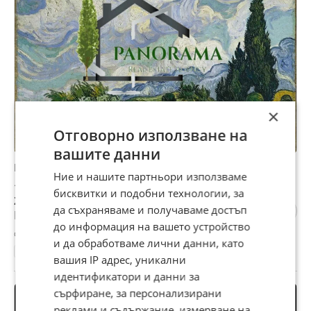
×
Отговорно използване на
вашите данни
Продава ПАРЦЕЛ, с. Салманово, област Шумен
Ние и нашите партньори използваме
15 000 €
бисквитки и подобни технологии, за
29 337,45 лв
да съхраняваме и получаваме достъп
Не се начислява ДДС
до информация на вашето устройство
с. Салманово, Шумен, 27 юли
и да обработваме лични данни, като
1660 м²
Ток
Вода
Регулация
вашия IP адрес, уникални
идентификатори и данни за
сърфиране, за персонализирани
реклами и съдържание, измерване на