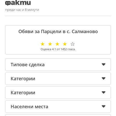
преди час и 8 минути
Обяви за Парцели в с. Салманово
☆
☆
☆
☆
☆
Оценка
4.1
от
1452
гласа.
Типове сделка
Категории
Категории
Населени места