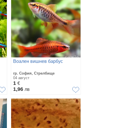
Воален вишнев барбус
гр. София, Стрелбище
04 август
1
€
1,96
лв