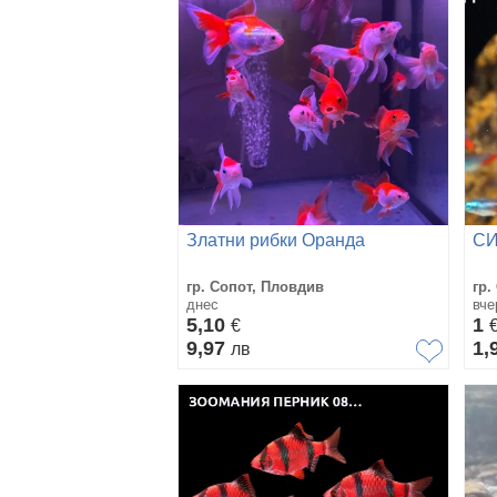
Златни рибки Оранда
СИ
гр. Сопот, Пловдив
гр.
днес
вче
5,10
1
€
9,97
1,
лв