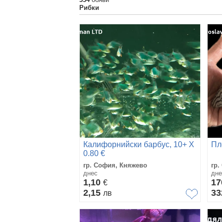
Рибки
Калифорнийски барбус, 10+ Х
Пл
0.80 €
гр. София, Княжево
гр.
днес
дне
1,10
1
€
2,15
33
лв