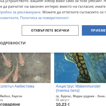
на устройството. Вашият избор важи само за този уебсайт. 
циструс 5-7 см
 да разчитат на законен интерес вместо на съгласие; имате
 София, Младост 4
гр. София, Младост 4
тройки за рекламиране
. Можете да оттеглите съгласието си 
ра
вчера
0
12,50
€
€
исквитките
.
Политика за поверителност
,56
24,45
лв
лв
ОТХВЪРЛЕТЕ ВСИЧКИ
ПРИЕМЕ
ПОДРОБНОСТИ
солотъл Амбистома
Анциструс Wabenmunster
(пчелна пита)
 Ямбол, Каргон
гр. Бургас, Меден рудник - Зона
ра
04 август
говаряне
10,23
€