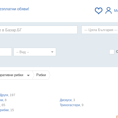
езплатни обяви!
М
оративни рибки
Рибки
Други
, 197
ии
, 8
Дискуси
, 3
, 65
Трихогастери
, 9
 рибки
, 15