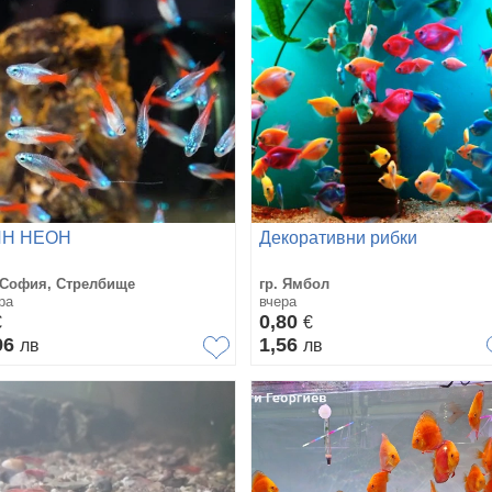
Н НЕОН
Декоративни рибки
 София, Стрелбище
гр. Ямбол
ра
вчера
0,80
€
€
96
1,56
лв
лв