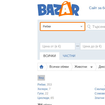
Сайт за б
Рибки
—
ВСИЧКИ
ЧАСТНИ
Всички обяви
Животни
Дек
Вид
Рибки
, 353
Хелери
, 7
Скалар
Гупи
, 22
Сомове
Цихлиди
, 65
Златни
354
обяви