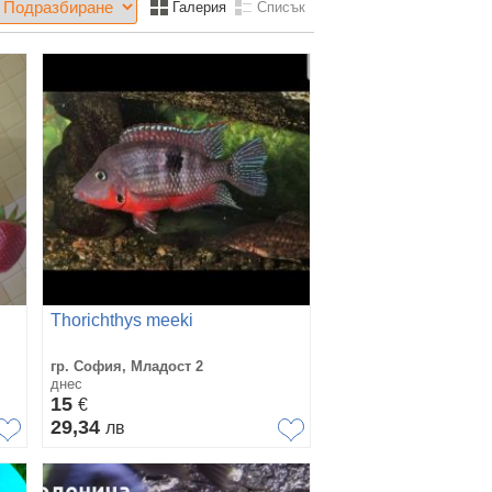
Галерия
Списък
Thorichthys meeki
гр. София, Младост 2
днес
15
€
29,34
лв