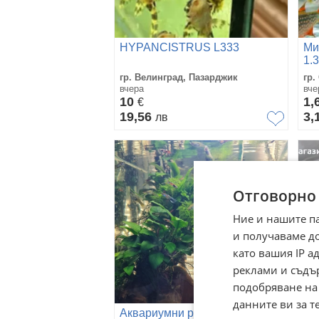
HYPANCISTRUS L333
Ми
1.3
гр. Велинград, Пазарджик
гр.
вчера
вче
10
1,
€
19,56
3,
лв
Отговорно
Ние и нашите п
и получаваме д
като вашия IP 
реклами и съдъ
подобряване на
данните ви за т
Аквариумни рибки, скариди и
на