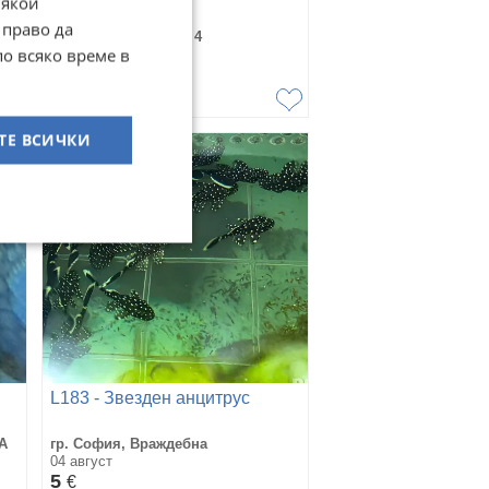
Някои
 право да
гр. София, Младост 4
по всяко време в
вчера
6
€
11,73
лв
ТЕ ВСИЧКИ
L183 - Звезден анцитрус
 А
гр. София, Враждебна
04 август
5
€