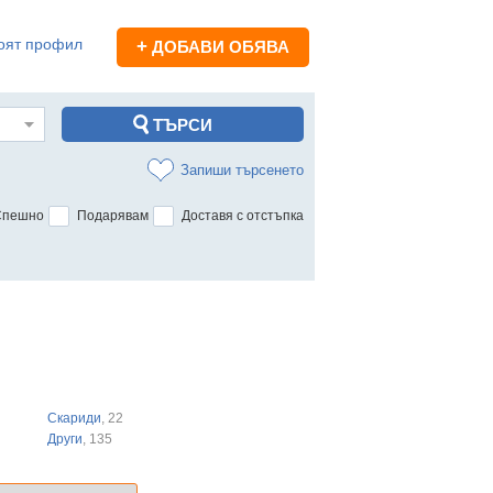
оят профил
+
ДОБАВИ ОБЯВА
Запиши търсенето
Спешно
Подарявам
Доставя с отстъпка
Скариди
, 22
Други
, 135