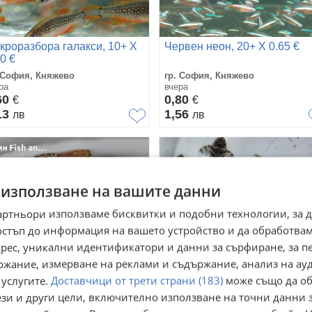
кроразбора галакси, 10+ Х
Червен неон, 20+ Х 0.65 €
0 €
 София, Княжево
гр. София, Княжево
ра
вчера
60
0,80
€
€
13
1,56
лв
лв
 използване на вашите данни
артньори използваме бисквитки и подобни технологии, за 
остъп до информация на вашето устройство и да обработва
адрес, уникални идентификатори и данни за сърфиране, за 
ржание, измерване на реклами и съдържание, анализ на ау
 услугите.
Доставчици от трети страни (183)
може също да об
ези и други цели, включително използване на точни данни 
лични L183 звезден
L 333 pleco.- 4 см