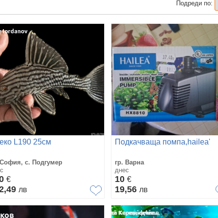
Подреди по:
еко L190 25см
Подкачваща помпа,hailea'
 София, с. Подгумер
гр. Варна
с
днес
70
10
€
€
2,49
19,56
лв
лв