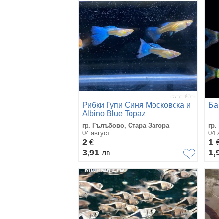
Рибки Гупи Синя Московска и
Ба
Albino Blue Topaz
гр. Гълъбово, Стара Загора
гр.
04 август
04 
2
1
€
3,91
1,
лв