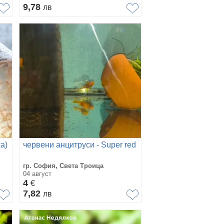
9,78
лв
а)
червени анцитруси - Super red
гр. София, Света Троица
04 август
4
€
7,82
лв