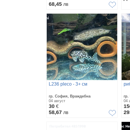
68,45
лв
L236 pleco - 3+ см
ри
гр. София, Враждебна
гр.
04 август
04 
30
1
€
58,67
29
лв