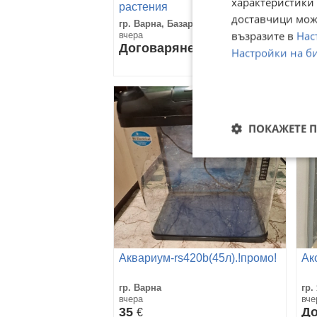
характеристики 
растения
ан
доставчици може
гр. Варна, Базар Левски
гр.
възразите в
Нас
вчера
вче
Договаряне
1
Настройки на б
19
ПОКАЖЕТЕ 
Аквариум-rs420b(45л).!промо!
Ак
гр. Варна
гр.
вчера
вче
35
До
€