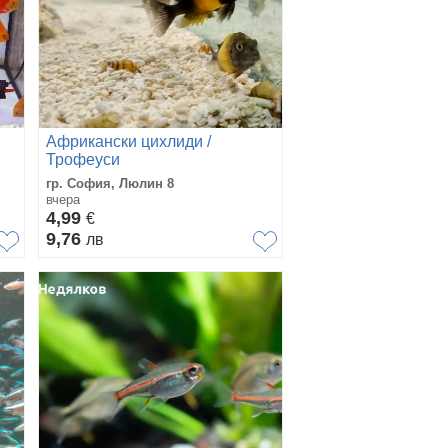
Африкански цихлиди /
Трофеуси
гр. София, Люлин 8
вчера
4,99
€
9,76
лв