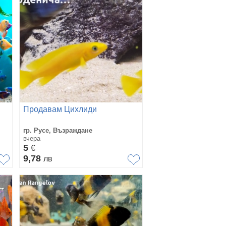
Продавам Цихлиди
гр. Русе, Възраждане
вчера
5
€
9,78
лв