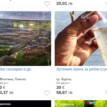
20,01
лв
бки скаларии и др.
Артемия храна за рибки (сух
 Монтана, Плиска
гр. Бургас
август
04 август
50
30
€
€
3,37
58,67
лв
лв