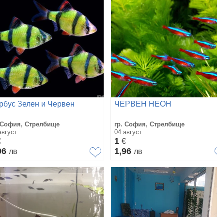
рбус Зелен и Червен
ЧЕРВЕН НЕОН
 София, Стрелбище
гр. София, Стрелбище
август
04 август
1
€
€
96
1,96
лв
лв