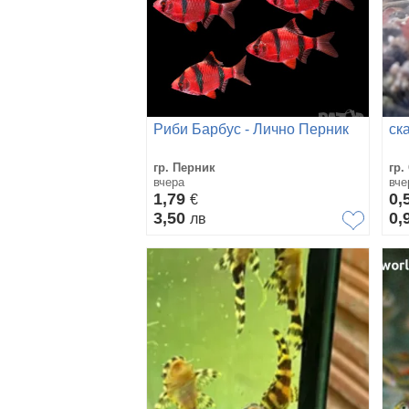
Риби Барбус - Лично Перник
ск
гр. Перник
гр.
вчера
вче
1,79
0,
€
3,50
0,
лв