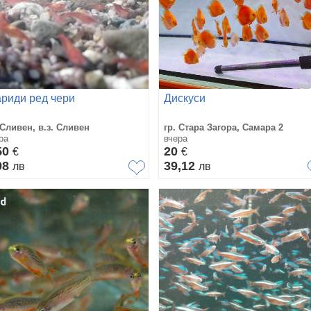
ариди ред чери
Дискуси
 Сливен, в.з. Сливен
гр. Стара Загора, Самара 2
ра
вчера
50
20
€
€
98
39,12
лв
лв