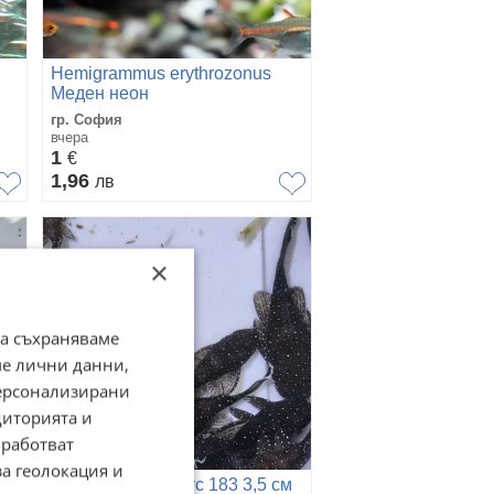
Hemigrammus erythrozonus
Меден неон
гр. София
вчера
1
€
1,96
лв
×
да съхраняваме
ме лични данни,
персонализирани
диторията и
работват
за геолокация и
звезден анциструс 183 3,5 см