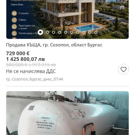
Продава КЪЩА, гр. Созопол, област Бургас
729 000 €
1 425 800,07 лв
500 000 € | 977 915 лв
Не се начислява ДДС
гр. Созопол, Бургас, днес, 07:44