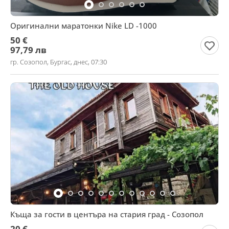
Оригинални маратонки Nike LD -1000
50 €
97,79 лв
гр. Созопол, Бургас, днес, 07:30
Къща за гости в центъра на стария град - Созопол
20 €