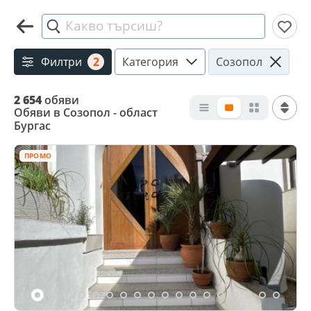
Какво търсиш?
Филтри
2
Категория
Созопол
2 654
обяви
Обяви в Созопол - област
Бургас
ПРОМО