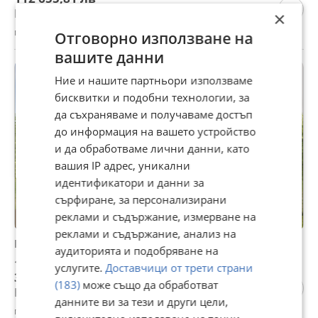
Цената е с включен ДДС
×
гр. Созопол, Бургас, вчера, 11:06
Отговорно използване на
вашите данни
ПРОМО
Ние и нашите партньори използваме
бисквитки и подобни технологии, за
да съхраняваме и получаваме достъп
до информация на вашето устройство
и да обработваме лични данни, като
вашия IP адрес, уникални
идентификатори и данни за
сърфиране, за персонализирани
реклами и съдържание, измерване на
реклами и съдържание, анализ на
Продава 3-СТАЕН, гр. Созопол, област Бургас
аудиторията и подобряване на
166 100 €
услугите.
Доставчици от трети страни
324 863,36 лв
(183)
може също да обработват
Не се начислява ДДС
данните ви за тези и други цели,
гр. Созопол, Бургас, 04 август