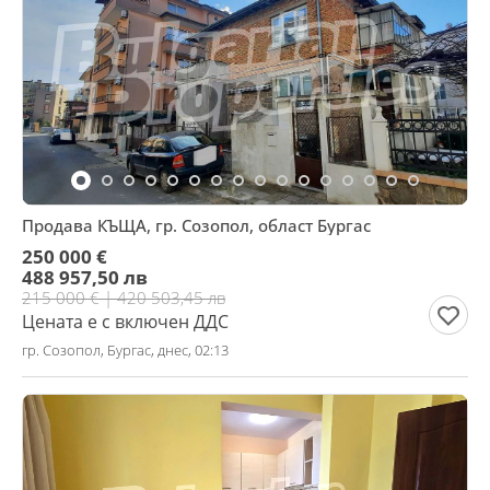
Продава КЪЩА, гр. Созопол, област Бургас
250 000 €
488 957,50 лв
215 000 € | 420 503,45 лв
Цената е с включен ДДС
гр. Созопол, Бургас, днес, 02:13