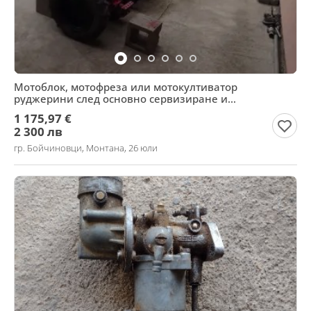
Мотоблок, мотофреза или мотокултиватор
руджерини след основно сервизиране и
рециклиране.
1 175,97 €
2 300 лв
гр. Бойчиновци, Монтана, 26 юли