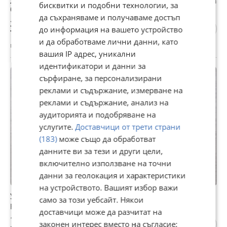
Лост за мотоблок пловдивски акме или руджерини за
бисквитки и подобни технологии, за
блокаж.
да съхраняваме и получаваме достъп
35,79 €
до информация на вашето устройство
70 лв
и да обработваме лични данни, като
гр. Бойчиновци, Монтана, 25 юли
вашия IP адрес, уникални
идентификатори и данни за
сърфиране, за персонализирани
реклами и съдържание, измерване на
реклами и съдържание, анализ на
аудиторията и подобряване на
услугите.
Доставчици от трети страни
(183)
може също да обработват
данните ви за тези и други цели,
включително използване на точни
данни за геолокация и характеристики
на устройството. Вашият избор важи
Уширители за пловдивски мотоблок акме или
само за този уебсайт. Някои
руджерини.
доставчици може да разчитат на
112,48 €
законен интерес вместо на съгласие;