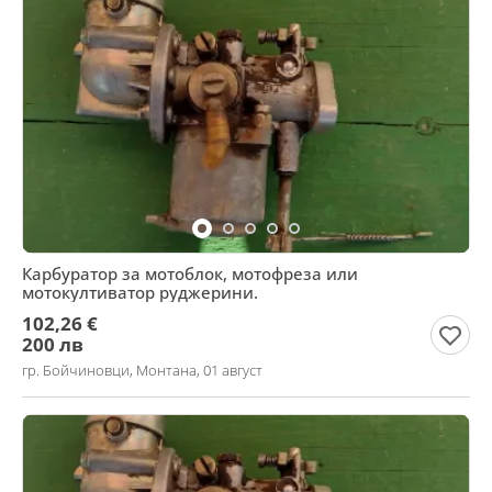
Карбуратор за мотоблок, мотофреза или
мотокултиватор руджерини.
102,26 €
200 лв
гр. Бойчиновци, Монтана, 01 август