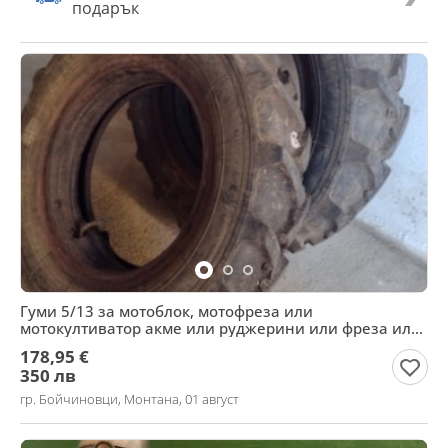
подарък
Гуми 5/13 за мотоблок, мотофреза или
мотокултиватор акме или руджерини или фреза или
лек автомобил.
178,95 €
350 лв
гр. Бойчиновци, Монтана, 01 август