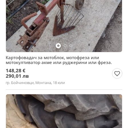
Картофовадач за мотоблок, мотофреза или
мотокултиватор акме или руджерини или фреза.
148,28 €
290,01 лв
гр. Бойчиновци, Монтана, 18 юли