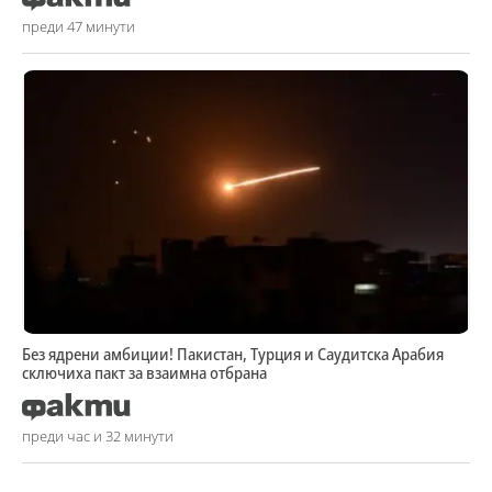
преди 47 минути
Без ядрени амбиции! Пакистан, Турция и Саудитска Арабия
сключиха пакт за взаимна отбрана
преди час и 32 минути