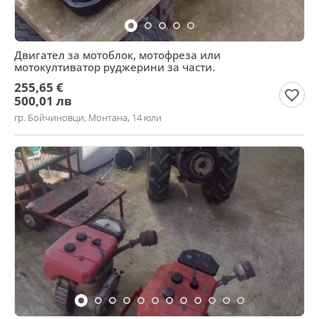
Двигател за мотоблок, мотофреза или
мотокултиватор руджерини за части.
255,65 €
500,01 лв
гр. Бойчиновци, Монтана, 14 юли