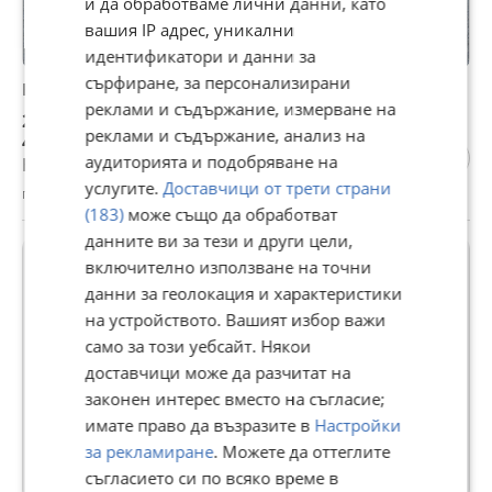
и да обработваме лични данни, като
вашия IP адрес, уникални
идентификатори и данни за
сърфиране, за персонализирани
Багер Hitachi FB100-Нов внос!
реклами и съдържание, измерване на
24 800 €
реклами и съдържание, анализ на
48 504,58 лв
аудиторията и подобряване на
Не се начислява ДДС
услугите.
Доставчици от трети страни
гр. Симитли, Благоевград, 03 август
(183)
може също да обработват
данните ви за тези и други цели,
включително използване на точни
данни за геолокация и характеристики
на устройството. Вашият избор важи
само за този уебсайт. Някои
доставчици може да разчитат на
законен интерес вместо на съгласие;
имате право да възразите в
Настройки
за рекламиране
. Можете да оттеглите
съгласието си по всяко време в