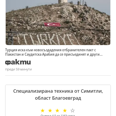
Турция иска към новосъздадения отбранителен пакт с
Пакистан и Саудитска Арабия да се присъединят и други
държави
преди 59 минути
Специализирана техника от Симитли,
област Благоевград
☆
☆
☆
☆
☆
Оценка
4.5
от
1163
гласа.