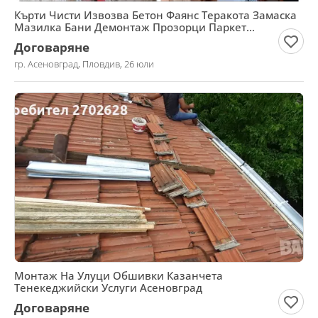
Кърти Чисти Извозва Бетон Фаянс Теракота Замаска
Мазилка Бани Демонтаж Прозорци Паркет
асеновград
Договаряне
гр. Асеновград, Пловдив, 26 юли
Монтаж На Улуци Обшивки Казанчета
Тенекеджийски Услуги Асеновград
Договаряне