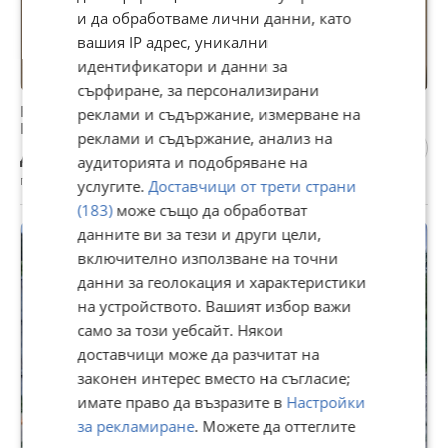
и да обработваме лични данни, като
вашия IP адрес, уникални
идентификатори и данни за
сърфиране, за персонализирани
Електротехник и Видеонаблюдение – Асеновград,
реклами и съдържание, измерване на
Пловдив и Областта
реклами и съдържание, анализ на
Договаряне
аудиторията и подобряване на
гр. Асеновград, Пловдив, 24 юли
услугите.
Доставчици от трети страни
(183)
може също да обработват
данните ви за тези и други цели,
включително използване на точни
данни за геолокация и характеристики
на устройството. Вашият избор важи
само за този уебсайт. Някои
доставчици може да разчитат на
законен интерес вместо на съгласие;
имате право да възразите в
Настройки
за рекламиране
. Можете да оттеглите