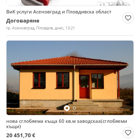
ВиК услуги Асеновград и Пловдивска област
Договаряне
гр. Асеновград, Пловдив, днес, 13:21
нова сглобяема къща 60 кв.м заводскаа(сглобяеми
къщи)
20 451,70 €