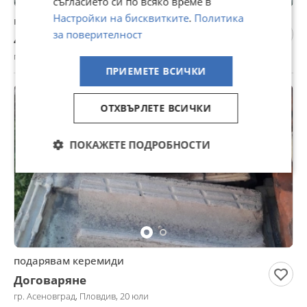
съгласието си по всяко време в
Настройки на бисквитките
.
Политика
комбиниран багер услуги със транспорт
за поверителност
45 €
гр. Асеновград, Пловдив, 20 юли
ПРИЕМЕТЕ ВСИЧКИ
ОТХВЪРЛЕТЕ ВСИЧКИ
ПОКАЖЕТЕ ПОДРОБНОСТИ
подарявам керемиди
Договаряне
гр. Асеновград, Пловдив, 20 юли