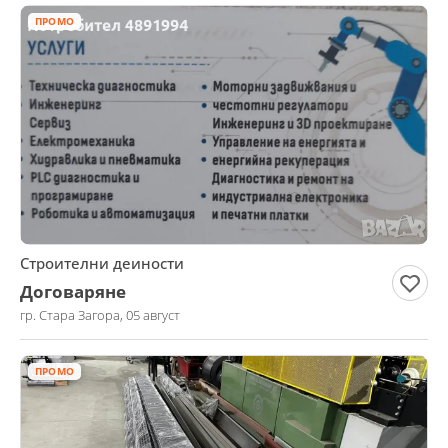
ПРОМО
Строителни деиности
Договаряне
гр. Стара Загора, 05 август
ПРОМО