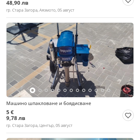
48,90 лв
гр. Стара Загора, Аязмото, 05 август
Машино шпакловане и боядисване
5 €
9,78 лв
гр. Стара Загора, Център, 05 август