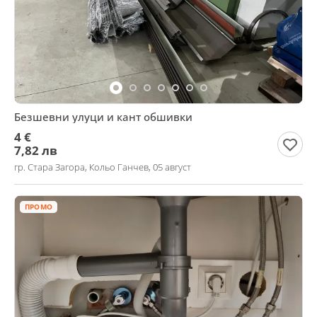
Безшевни улуци и кант обшивки
4 €
7,82 лв
гр. Стара Загора, Кольо Ганчев, 05 август
ПРОМО