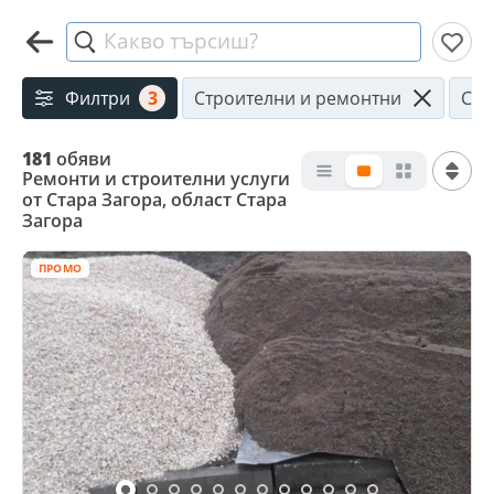
Какво търсиш?
Филтри
3
Строителни и ремонтни
Ста
181
обяви
Ремонти и строителни услуги
от Стара Загора, област Стара
Загора
ПРОМО