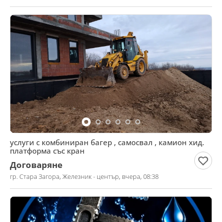
услуги с комбиниран багер , самосвал , камион хид.
платформа със кран
Договаряне
гр. Стара Загора, Железник - център, вчера, 08:38