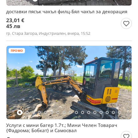
доставки пясък чакъл филц-Бял чакъл за декорация
23,01 €
45 лв
гр. Стара Загора, Индустриален, вчера, 15:52
ПРОМО
Услуги с мини багер 1.7т.; Мини Челен Товарач
{Фадрома; Бобкат} и Самосвал