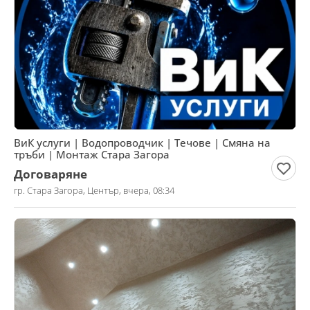
ВиК услуги | Водопроводчик | Течове | Смяна на
тръби | Монтаж Стара Загора
Договаряне
гр. Стара Загора, Център, вчера, 08:34