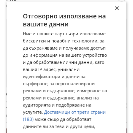
гр. Стара Загора, Център, 05 август
×
Отговорно използване на
вашите данни
Ние и нашите партньори използваме
бисквитки и подобни технологии, за
да съхраняваме и получаваме достъп
до информация на вашето устройство
и да обработваме лични данни, като
вашия IP адрес, уникални
идентификатори и данни за
сърфиране, за персонализирани
реклами и съдържание, измерване на
Строителни услуги варова мазилка
реклами и съдържание, анализ на
1 €
аудиторията и подобряване на
1,96 лв
услугите.
Доставчици от трети страни
гр. Стара Загора, Лозенец, 05 август
(183)
може също да обработват
данните ви за тези и други цели,