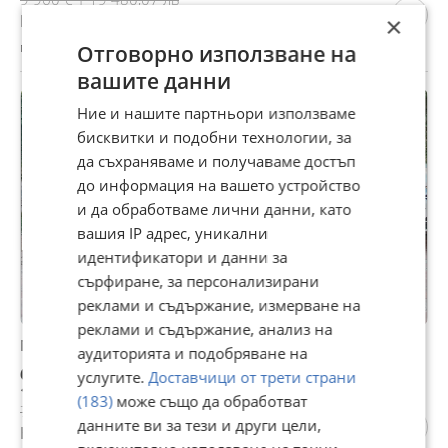
Цената е без ДДС
×
гр. Тетевен, Ловеч, вчера, 10:41
Отговорно използване на
вашите данни
Ние и нашите партньори използваме
бисквитки и подобни технологии, за
да съхраняваме и получаваме достъп
до информация на вашето устройство
и да обработваме лични данни, като
вашия IP адрес, уникални
идентификатори и данни за
сърфиране, за персонализирани
реклами и съдържание, измерване на
реклами и съдържание, анализ на
Mercedes-Benz E 350
аудиторията и подобряване на
6 700 €
услугите.
Доставчици от трети страни
13 104,06 лв
(183)
може също да обработват
7 000 € | 13 690,81 лв
данните ви за тези и други цели,
Не се начислява ДДС