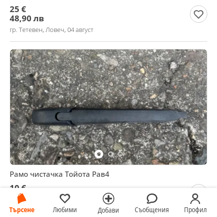
25 €
48,90 лв
гр. Тетевен, Ловеч, 04 август
Рамо чистачка Тойота Рав4
10 €
19,56 лв
гр. Тетевен, Ловеч, 04 август
Търсене
Любими
Съобщения
Профил
Добави