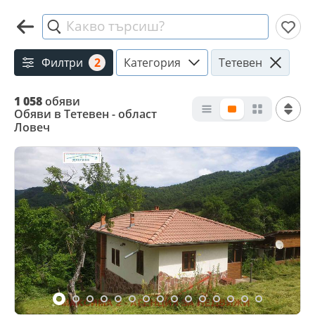
Какво търсиш?
Филтри
2
Категория
Тетевен
1 058
обяви
Обяви в Тетевен - област
Ловеч