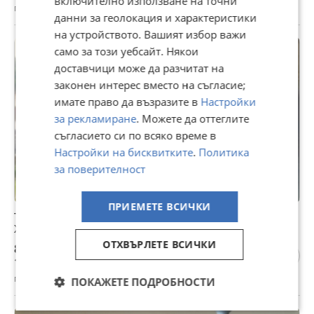
включително използване на точни
гр. Тетевен, Ловеч, вчера, 10:40
данни за геолокация и характеристики
на устройството. Вашият избор важи
само за този уебсайт. Някои
доставчици може да разчитат на
законен интерес вместо на съгласие;
имате право да възразите в
Настройки
за рекламиране
. Можете да оттеглите
съгласието си по всяко време в
Настройки на бисквитките
.
Политика
за поверителност
ПРИЕМЕТЕ ВСИЧКИ
Топ локация! Продавам в гр.ТЕТЕВЕН ВТОРИ
ЖИЛИЩЕН ЕТАЖ от двуетажна жилищна сграда,
ОТХВЪРЛЕТЕ ВСИЧКИ
86 899 €
169 959,67 лв
гр. Тетевен, Ловеч, вчера, 09:30
ПОКАЖЕТЕ ПОДРОБНОСТИ