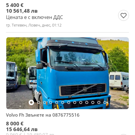
5 400 €
10 561,48 лв
Цената е с включен ДДС
гр. Тетевен, Ловеч, днес, 01:12
Volvo Fh Звънете на 0876775516
8 000 €
15 646,64 лв
9 960 € | 19 480,07 лв