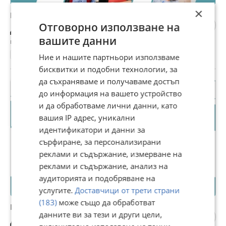
×
Курсове по английски език за всички възрасти
Отговорно използване на
Договаряне
вашите данни
гр. Варна, Христо Ботев, днес, 11:06
Английски
Ние и нашите партньори използваме
бисквитки и подобни технологии, за
да съхраняваме и получаваме достъп
до информация на вашето устройство
и да обработваме лични данни, като
вашия IP адрес, уникални
идентификатори и данни за
сърфиране, за персонализирани
реклами и съдържание, измерване на
реклами и съдържание, анализ на
аудиторията и подобряване на
услугите.
Доставчици от трети страни
(183)
може също да обработват
Курсове по немски език за всички възрасти
данните ви за тези и други цели,
Договаряне