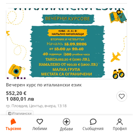
Вечерен курс по италиански език
552,20 €
1 080,01 лв
гр. Пловдив, Център, вчера, 13:18
Италиански
Търсене
Любими
Съобщения
Профил
Добави