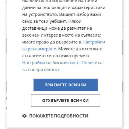
включително използване на точни
гр. Варна, Христо Ботев, днес, 11:05
данни за геолокация и характеристики
Немски
на устройството. Вашият избор важи
само за този уебсайт. Някои
доставчици може да разчитат на
законен интерес вместо на съгласие;
имате право да възразите в
Настройки
за рекламиране
. Можете да оттеглите
съгласието си по всяко време в
Настройки на бисквитките
.
Политика
за поверителност
ПРИЕМЕТЕ ВСИЧКИ
Курсове по испански език за всички възрастни
ОТХВЪРЛЕТЕ ВСИЧКИ
Договаряне
гр. Варна, Христо Ботев, днес, 11:03
ПОКАЖЕТЕ ПОДРОБНОСТИ
Испански