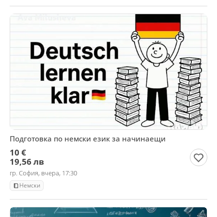
Подготовка по немски език за начинаещи
10 €
19,56 лв
гр. София, вчера, 17:30
Немски