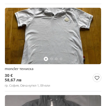
moncler тениска
30 €
58,67 лв
гр. София, Овча купел 1, 09 юли