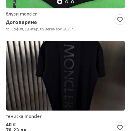
блузи moncler
Договаряне
гр. София, Център, 09 декември 2025г.
тениска moncler
40 €
78,23 лв