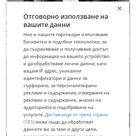
×
Отговорно използване на
яке moncler
вашите данни
40 €
Ние и нашите партньори използваме
78,23 лв
бисквитки и подобни технологии, за
гр. София, Център, 07 април
да съхраняваме и получаваме достъп
до информация на вашето устройство
и да обработваме лични данни, като
вашия IP адрес, уникални
идентификатори и данни за
сърфиране, за персонализирани
реклами и съдържание, измерване на
реклами и съдържание, анализ на
аудиторията и подобряване на
услугите.
Доставчици от трети страни
(183)
може също да обработват
данните ви за тези и други цели,
Яке Moncler