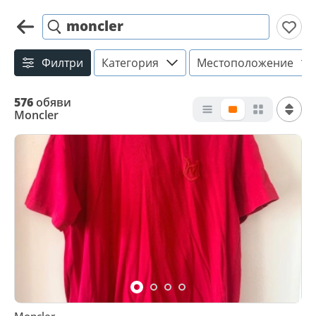
moncler
Филтри
Категория
Местоположение
576
обяви
Moncler