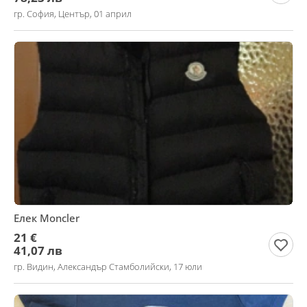
гр. София, Център, 01 април
Елек Moncler
21 €
41,07 лв
гр. Видин, Александър Стамболийски, 17 юли