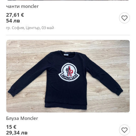
чанти moncler
27,61 €
54 лв
гр. София, Център, 03 май
Блуза Moncler
15 €
29,34 лв