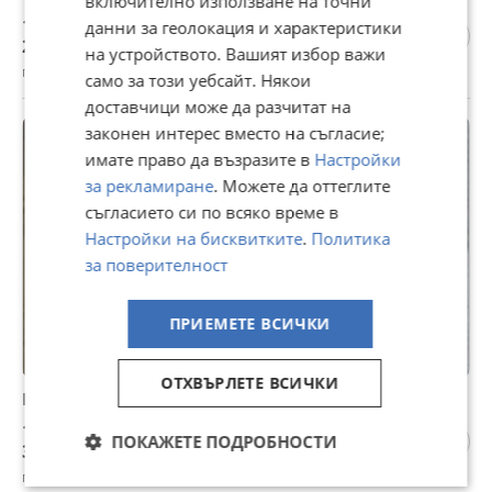
включително използване на точни
130 €
данни за геолокация и характеристики
254,26 лв
на устройството. Вашият избор важи
гр. София, Западен парк, 19 юли
само за този уебсайт. Някои
доставчици може да разчитат на
законен интерес вместо на съгласие;
имате право да възразите в
Настройки
за рекламиране
. Можете да оттеглите
съгласието си по всяко време в
Настройки на бисквитките
.
Политика
за поверителност
ПРИЕМЕТЕ ВСИЧКИ
ОТХВЪРЛЕТЕ ВСИЧКИ
Шапка Moncler
18 €
ПОКАЖЕТЕ ПОДРОБНОСТИ
35,20 лв
гр. София, 13 юли