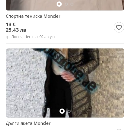
Спортна тениска Moncler
13 €
25,43 лв
гр. Ловеч, Център, 02 август
Дълги якета Moncler