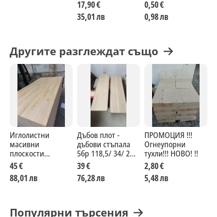
стени.
17,90 €
0,50 €
35,01 лв
0,98 лв
Другите разглеждат също
Иглолистни
Дъбов плот -
ПРОМОЦИЯ !!!
П
масивни
дъбови стъпала
Огнеупорни
п
плоскости
5бр 118,5/ 34/ 2
тухли!!! НОВО! !!
к
18х1200х2400
избелен дъб
м
45 €
39 €
2,80 €
88,01 лв
76,28 лв
5,48 лв
Популярни търсения