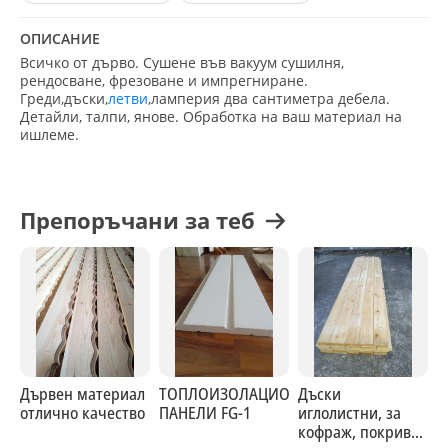
ОПИСАНИЕ
Всичко от дърво. Сушене във вакуум сушилня,
рендосване, фрезоване и импрегниране.
Греди,дъски,
летви
,ламперия два сантиметра дебела.
Детайли, талпи, янове. Обработка на ваш материал на
ишлеме.
Препоръчани за теб
Дървен материал
ТОПЛОИЗОЛАЦИОННИ
Дъски
отлично качество
ПАНЕЛИ FG-1
иглолистни, за
кофраж, покриви,