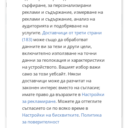
Потребител
сърфиране, за персонализирани
реклами и съдържание, измерване на
реклами и съдържание, анализ на
аудиторията и подобряване на
услугите.
Доставчици от трети страни
(183)
може също да обработват
данните ви за тези и други цели,
включително използване на точни
данни за геолокация и характеристики
АДРЕС НЕДВИЖИМИ ИМОТИ -
на устройството. Вашият избор важи
КАНТОРА ЕЛЕНА
само за този уебсайт. Някои
В Bazar.BG от 11 септември 2013г.
доставчици може да разчитат на
Последно активен днес в 01:29 ч.
законен интерес вместо на съгласие;
имате право да възразите в
Настройки
103 Обяви
за рекламиране
. Можете да оттеглите
съгласието си по всяко време в
Още оферти на https://addresselena.imot.bg
Настройки на бисквитките
.
Политика
за поверителност