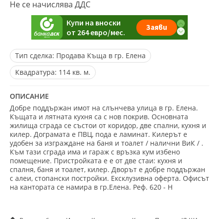
Не се начислява ДДС
Тип сделка:
Продава Къща в гр. Елена
Квадратура:
114 кв. м.
ОПИСАНИЕ
Добре поддържан имот на слънчева улица в гр. Елена.
Къщата и лятната кухня са с нов покрив. Основната
жилища сграда се състои от коридор, две спални, кухня и
килер. Дограмата е ПВЦ, пода е ламинат. Килерът е
удобен за изграждане на баня и тоалет / налични ВиК / .
Към тази сграда има и гараж с връзка кум избено
помещение. Пристройката е е от две стаи: кухня и
спалня, баня и тоалет, килер. Дворът е добре поддържан
с алеи, стопански постройки. Ексклузивна оферта. Офисът
на кантората се намира в гр.Елена. Реф. 620 - Н