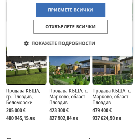
гр. Елена
ПРИЕМЕТЕ ВСИЧКИ
Велико Търново
ОТХВЪРЛЕТЕ ВСИЧКИ
Препоръчани за теб
ПОКАЖЕТЕ ПОДРОБНОСТИ
Продава КЪЩА,
Продава КЪЩА, с.
Продава КЪЩА, с.
П
гр. Пловдив,
Марково, област
Марково, област
П
Беломорски
Пловдив
Пловдив
П
205 000 €
423 300 €
479 400 €
3
400 945,15 лв
827 902,84 лв
937 624,90 лв
5