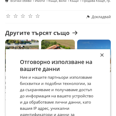
Всички обяви
Имоти
Къщи, вили
Къщи
Продава КЪЩА, гр. Ел
☆
☆
☆
☆
☆
Докладвай
Другите търсят също
×
Отговорно използване на
вашите данни
Ние и нашите партньори използваме
Продава КЪЩА,
Продава КЪЩА, с.
Продава КЪЩА, с.
П
гр. Девня, област
Юнец, област
Белащица, област
Р
бисквитки и подобни технологии, за
Варна
Варна
Пловдив
П
да съхраняваме и получаваме достъп
79 900 €
210 000 €
950 000 €
2
до информация на вашето устройство
156 270,82 лв
410 724,30 лв
1 858 038,50 лв
4
и да обработваме лични данни, като
вашия IP адрес, уникални
идентификатори и данни за