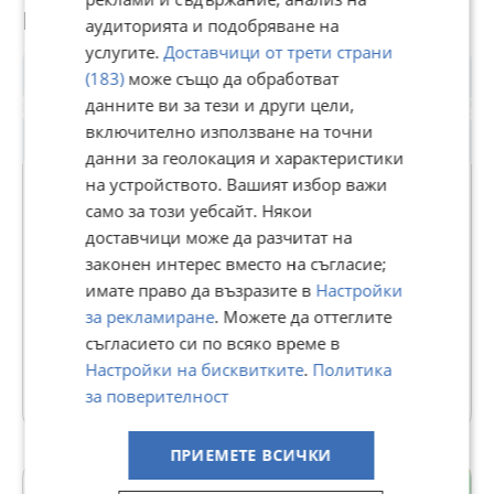
Потребител
аудиторията и подобряване на
услугите.
Доставчици от трети страни
(183)
може също да обработват
данните ви за тези и други цели,
включително използване на точни
данни за геолокация и характеристики
на устройството. Вашият избор важи
само за този уебсайт. Някои
доставчици може да разчитат на
ТИТАН ПРОПЪРТИС ПРОДАЖБИ
законен интерес вместо на съгласие;
В Bazar.BG от 30 март 2024г.
имате право да възразите в
Настройки
Последно активен днес в 12:13 ч.
за рекламиране
. Можете да оттеглите
съгласието си по всяко време в
231 Обяви
Настройки на бисквитките
.
Политика
Още оферти на https://titanteam.imot.bg
за поверителност
ПРИЕМЕТЕ ВСИЧКИ
с. Мрамор