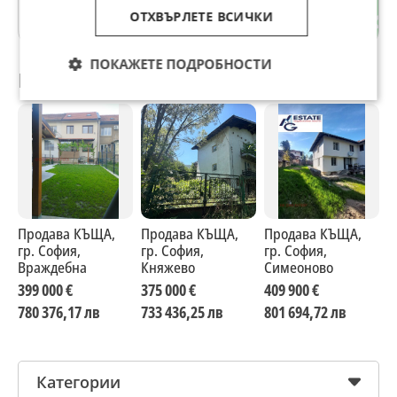
ОТХВЪРЛЕТЕ ВСИЧКИ
гр. София
ПОКАЖЕТЕ ПОДРОБНОСТИ
Препоръчани за теб
Продава КЪЩА,
Продава КЪЩА,
Продава КЪЩА,
П
гр. София,
гр. София,
гр. София,
г
Враждебна
Княжево
Симеоново
в
Д
399 000 €
375 000 €
409 900 €
3
780 376,17 лв
733 436,25 лв
801 694,72 лв
7
Категории