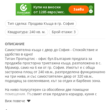
Тип сделка:
Продава Къща в гр. София
Квадратура:
240 кв. м.
Брой етажи:
3
ОПИСАНИЕ
Самостоятелна къща с двор до София - Спокойствие и
удобство в едно!
Титан Пропъртис - офис бул.България предлага за
продажба просторна триетажна къща, разположена в с.
Мрамор, само на 6 км от гр. София. Имотът е с обща
застроена площ от 240 кв.м., разпределена функционално
на три нива, и със самостоятелен двор от 320 кв.м.,
подходящ за озеленяване, кът за отдих и барбекю зона.
На ниво полусутерен са обособени две помощни
помещения. Първият етаж предлага коридор, кухня с
трапезария с директен излаз на тераса, две стаи и
санитарен възел. Вторият етаж разполага с антре с
възможност за изграждане на втора баня, три спални и