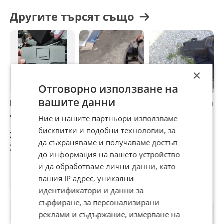
Другите търсят също
×
Отговорно използване на
вашите данни
Плафон за AUDI A6
Вентилатор парно
Вентилатор парно
В
, c5 , 4H0947105B
Audi A6 C5
Audi A6 C5
з
Ние и нашите партньори използваме
A
бисквитки и подобни технологии, за
20 €
20 €
20,45 €
1
да съхраняваме и получаваме достъп
39,12 лв
39,12 лв
40 лв
3
до информация на вашето устройство
и да обработваме лични данни, като
вашия IP адрес, уникални
Потребител
идентификатори и данни за
сърфиране, за персонализирани
реклами и съдържание, измерване на