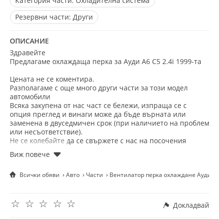
Категория части:
Охладителна система
Резервни части:
Други
ОПИСАНИЕ
Здравейте
Предлагаме охлаждаща перка за Ауди А6 С5 2.4i 1999-та
Цената не се коментира.
Разполагаме с още много други части зa този модел
автомобили
Всяка закупена от нас част се бележи, изпраща се с
опция преглед и винаги може да бъде върната или
заменена в двуседмичен срок (при наличието на проблем
или несъответствие).
Не се колебайте да се свържете с нас на посочения
телефон. Имате възможност да изпращате запитвания и
снимки на Viber и WhatsApp (на същия номер).
Добрите цени и коректността са наш основен мотив!
Всички обяви
Авто
Части
Вентилатор перка охлаждане Ауди А6 
☆
☆
☆
☆
☆
Докладвай