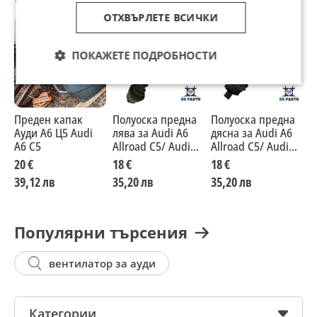
ОТХВЪРЛЕТЕ ВСИЧКИ
ПОКАЖЕТЕ ПОДРОБНОСТИ
Преден капак
Полуоска предна
Полуоска предна
A
Ауди А6 Ц5 Audi
лява за Audi A6
дясна за Audi A6
А
A6 C5
Allroad C5/ Audi
Allroad C5/ Audi
A
A6 C5 2.5 TDI
A6 C5 2.5 TDI
20 €
18 €
18 €
2
39,12 лв
35,20 лв
35,20 лв
3
Популярни търсения
вентилатор за ауди
Категории