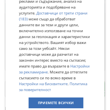
реклами и съдържание, анализ на
аудиторията и подобряване на
услугите.
Доставчици от трети страни
Premium
(183)
може също да обработват
данните ви за тези и други цели,
ПромоТрейд ЕООД
включително използване на точни
данни за геолокация и характеристики
В Bazar.BG от 30 януари 2014г.
на устройството. Вашият избор важи
Последно активен вчера в 14:41 ч.
само за този уебсайт. Някои
Телефон(и):
0888017117
доставчици може да разчитат на
законен интерес вместо на съгласие;
1418 Обяви
имате право да възразите в
Настройки
за рекламиране
. Можете да оттеглите
съгласието си по всяко време в
Настройки на бисквитките
.
Политика
Мара Денчева
за поверителност
гр. Плевен
ПРИЕМЕТЕ ВСИЧКИ
Препоръчани за теб