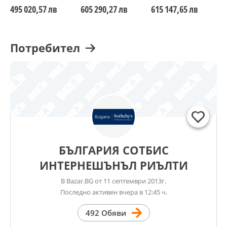
В сградата може да предложим и други сходни обекти.
495 020,57 лв
605 290,27 лв
615 147,65 лв
6
Ref. 7947
Потребител
БЪЛГАРИЯ СОТБИС
ИНТЕРНЕШЪНЪЛ РИЪЛТИ
В Bazar.BG от 11 септември 2013г.
Последно активен вчера в 12:45 ч.
492 Обяви