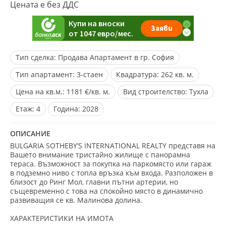
Цената е без ДДС
Тип сделка:
Продава Апартамент в гр. София
Тип апартамент:
3-стаен
Квадратура:
262 кв. м.
Цена на кв.м.:
1181 €/кв. м.
Вид строителство:
Тухла
Eтаж:
4
Година:
2028
ОПИСАНИЕ
BULGARIA SOTHEBY’S INTERNATIONAL REALTY представя на
Вашето внимание тристайно жилище с панорамна
тераса. Възможност за покупка на паркомясто или гараж
в подземно ниво с топла връзка към входа. Разположен в
близост до Ринг Мол, главни пътни артерии, но
същевременно с това на спокойно място в динамично
развиващия се кв. Малинова долина.
ХАРАКТЕРИСТИКИ НА ИМОТА