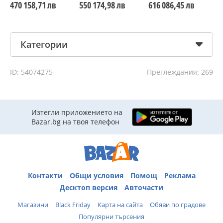
470 158,71 лв
550 174,98 лв
616 086,45 лв
6
Категории
ID: 54074275
Преглеждания: 269
Изтегли приложението на
Bazar.bg на твоя телефон
Контакти
Общи условия
Помощ
Реклама
Десктоп версия
Авточасти
Магазини
Black Friday
Карта на сайта
Обяви по градове
Популярни търсения