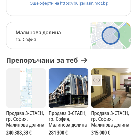
Още оферти на https://bulgariasir.imot.bg
Малинова долина
гр. София
Препоръчани за теб
Продава 3-СТАЕН,
Продава 3-СТАЕН,
Продава 3-СТАЕН,
П
гр. София,
гр. София,
гр. София,
г
Малинова долина
Малинова долина
Малинова долина
М
240 388,33 €
281 300 €
315 000 €
3