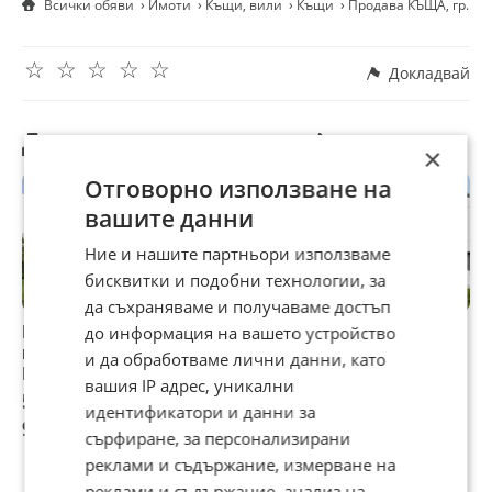
Всички обяви
Имоти
Къщи, вили
Къщи
Продава КЪЩА, гр. Со
☆
☆
☆
☆
☆
Докладвай
Другите търсят също
×
Отговорно използване на
вашите данни
Ние и нашите партньори използваме
бисквитки и подобни технологии, за
да съхраняваме и получаваме достъп
Продава КЪЩА,
Продава КЪЩА,
Продава КЪЩА,
П
до информация на вашето устройство
гр. София, с.
гр. София, с.
гр. София, с.
г
и да обработваме лични данни, като
Бистрица
Бистрица
Бистрица
Б
вашия IP адрес, уникални
500 000 €
450 000 €
444 000 €
5
идентификатори и данни за
977 915 лв
880 123,50 лв
868 388,52 лв
9
сърфиране, за персонализирани
реклами и съдържание, измерване на
реклами и съдържание, анализ на