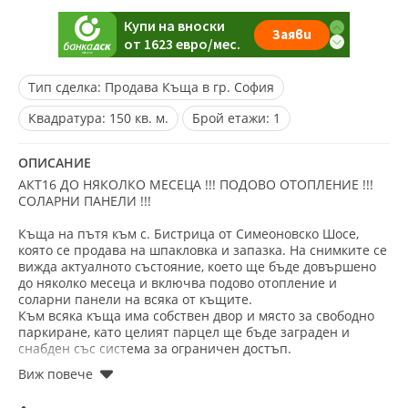
Тип сделка:
Продава Къща в гр. София
Квадратура:
150 кв. м.
Брой етажи:
1
ОПИСАНИЕ
АКТ16 ДО НЯКОЛКО МЕСЕЦА !!! ПОДОВО ОТОПЛЕНИЕ !!!
СОЛАРНИ ПАНЕЛИ !!!
Къща на пътя към с. Бистрица от Симеоновско Шосе,
която се продава на шпакловка и запазка. На снимките се
вижда актуалното състояние, което ще бъде довършено
до няколко месеца и включва подово отопление и
соларни панели на всяка от къщите.
Към всяка къща има собствен двор и място за свободно
паркиране, като целият парцел ще бъде заграден и
снабден със система за ограничен достъп.
Обадете се сега и цитирайте кода: 261187