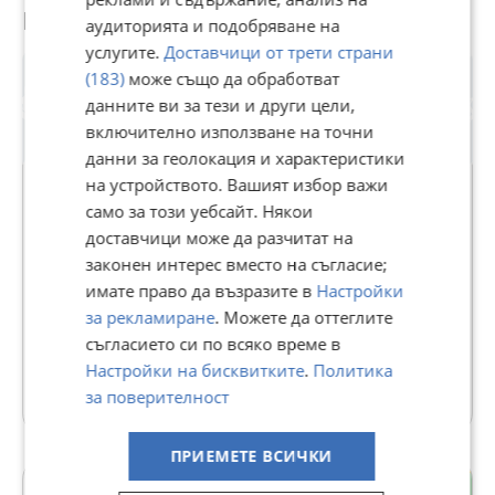
Потребител
аудиторията и подобряване на
услугите.
Доставчици от трети страни
(183)
може също да обработват
данните ви за тези и други цели,
включително използване на точни
данни за геолокация и характеристики
на устройството. Вашият избор важи
само за този уебсайт. Някои
доставчици може да разчитат на
ХОУМ ТУ Ю ОФИС ХРИСТО БОТЕВ
законен интерес вместо на съгласие;
В Bazar.BG от 09 септември 2024г.
имате право да възразите в
Настройки
Последно активен вчера в 21:25 ч.
за рекламиране
. Можете да оттеглите
съгласието си по всяко време в
190 Обяви
Настройки на бисквитките
.
Политика
Още оферти на https://home2u.imot.bg
за поверителност
ПРИЕМЕТЕ ВСИЧКИ
с. Бистрица