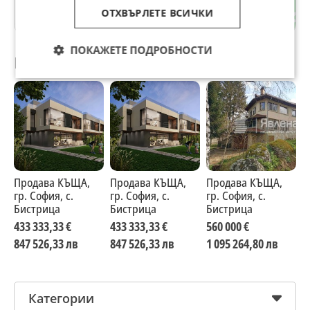
ОТХВЪРЛЕТЕ ВСИЧКИ
гр. София
ПОКАЖЕТЕ ПОДРОБНОСТИ
Препоръчани за теб
Продава КЪЩА,
Продава КЪЩА,
Продава КЪЩА,
П
гр. София, с.
гр. София, с.
гр. София, с.
г
Бистрица
Бистрица
Бистрица
Б
433 333,33 €
433 333,33 €
560 000 €
4
847 526,33 лв
847 526,33 лв
1 095 264,80 лв
8
Категории