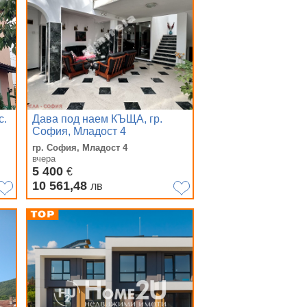
с.
Дава под наем КЪЩА, гр.
София, Младост 4
гр. София, Младост 4
вчера
5 400
€
10 561,48
лв