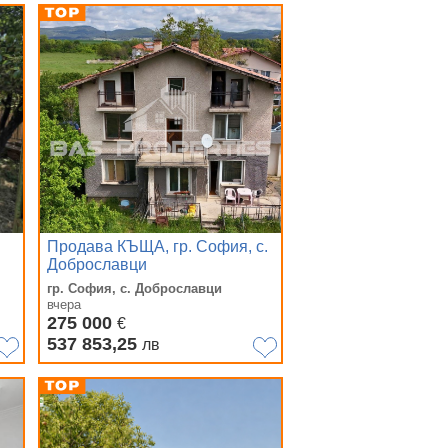
Продава КЪЩА, гр. София, с.
Доброславци
гр. София, с. Доброславци
вчера
275 000
€
537 853,25
лв