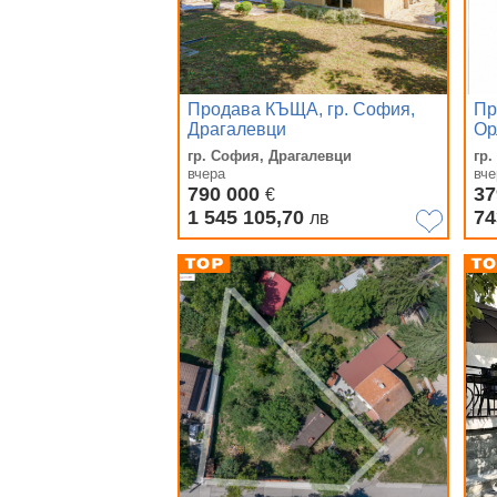
Продава КЪЩА, гр. София,
Пр
Драгалевци
Ор
гр. София, Драгалевци
гр
вчера
вче
790 000
37
€
1 545 105,70
74
лв