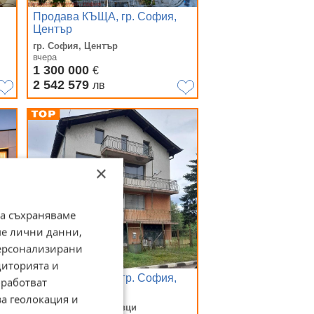
Продава КЪЩА, гр. София,
Център
гр. София, Център
вчера
1 300 000
€
2 542 579
лв
×
да съхраняваме
ме лични данни,
персонализирани
диторията и
с.
Продава КЪЩА, гр. София,
работват
Филиповци
за геолокация и
гр. София, Филиповци