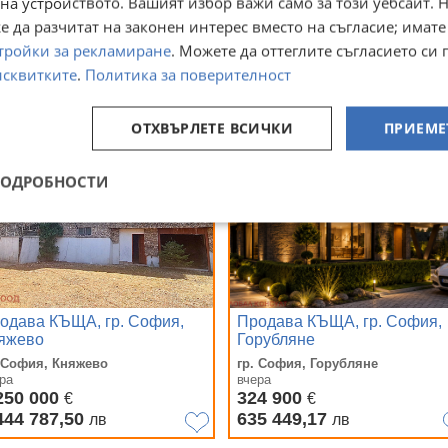
на устройството. Вашият избор важи само за този уебсайт. 
ра
вчера
700 000
324 900
 да разчитат на законен интерес вместо на съгласие; имате
€
€
324 911
635 449,17
лв
лв
тройки за рекламиране
. Можете да оттеглите съгласието си 
исквитките
.
Политика за поверителност
ОТХВЪРЛЕТЕ ВСИЧКИ
ПРИЕМЕ
ПОДРОБНОСТИ
одава КЪЩА, гр. София,
Продава КЪЩА, гр. София,
яжево
Горубляне
. София, Княжево
гр. София, Горубляне
ра
вчера
250 000
324 900
€
€
444 787,50
635 449,17
лв
лв