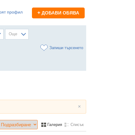
оят профил
+
ДОБАВИ ОБЯВА
Още
Запиши търсенето
✕
Галерия
Списък