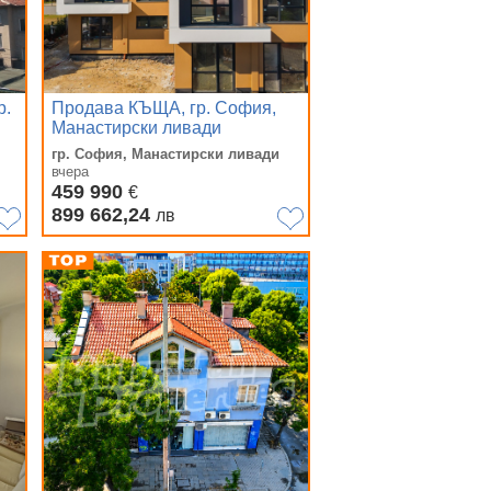
р.
Продава КЪЩА, гр. София,
Манастирски ливади
гр. София, Манастирски ливади
вчера
459 990
€
899 662,24
лв