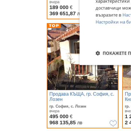
характеристики 
вчера
вче
189 000
1 
доставчици може
€
369 651,87
3 
лв
възразите в
Нас
Настройки на б
ПОКАЖЕТЕ 
Продава КЪЩА, гр. София, с.
Пр
Лозен
Кн
гр. София, с. Лозен
гр
вчера
вче
495 000
1 
€
968 135,85
2 
лв