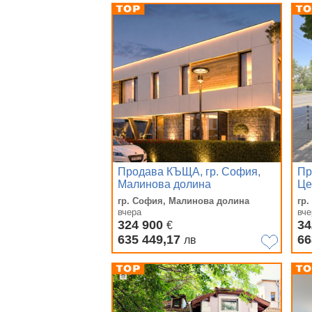
Продава КЪЩА, гр. София,
Пр
Малинова долина
Це
гр. София, Малинова долина
гр
вчера
вче
324 900
34
€
635 449,17
66
лв