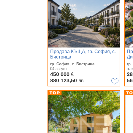
Продава КЪЩА, гр. София, с.
Пр
Бистрица
Ди
гр. София, с. Бистрица
гр
04 август
вче
450 000
28
€
880 123,50
56
лв