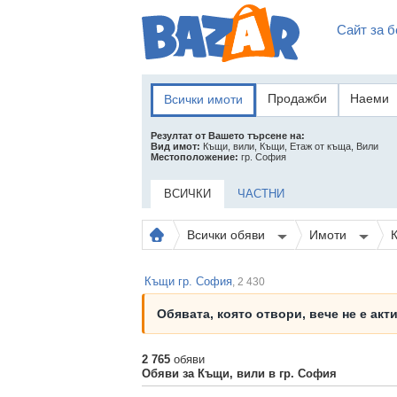
Сайт за б
Продажби
Наеми
Всички имоти
Резултат от Вашето търсене на:
Вид имот:
Къщи, вили, Къщи, Етаж от къща, Вили
Местоположение:
гр. София
ВСИЧКИ
ЧАСТНИ
Всички обяви
Имоти
Къщи гр. София
, 2 430
Обявата, която отвори, вече не е акт
2 765
обяви
Обяви за Къщи, вили в гр. София