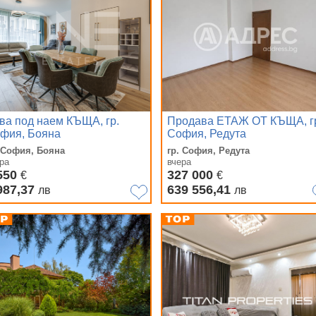
ва под наем КЪЩА, гр.
Продава ЕТАЖ ОТ КЪЩА, г
фия, Бояна
София, Редута
. София, Бояна
гр. София, Редута
ра
вчера
550
327 000
€
€
987,37
639 556,41
лв
лв