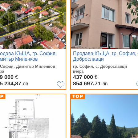
одава КЪЩА, гр. София,
Продава КЪЩА, гр. София, 
митър Миленков
Доброславци
. София, Димитър Миленков
гр. София, с. Доброславци
ра
вчера
9 000
437 000
€
€
5 234,87
854 697,71
лв
лв