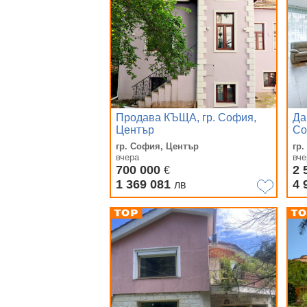
Продава КЪЩА, гр. София,
Да
Център
Со
гр. София, Център
гр
вчера
вче
700 000
2 
€
1 369 081
4 
лв