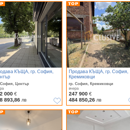
одава КЪЩА, гр. София,
Продава КЪЩА, гр. София,
нтър
Кремиковци
. София, Център
гр. София, Кремиковци
ра
вчера
2 000
247 900
€
€
8 893,86
484 850,26
лв
лв