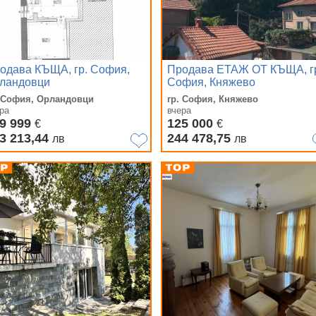
одава КЪЩА, гр. София,
Продава ЕТАЖ ОТ КЪЩА, г
ландовци
София, Княжево
. София, Орландовци
гр. София, Княжево
ра
вчера
9 999
125 000
€
€
3 213,44
244 478,75
лв
лв