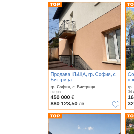
Продава КЪЩА, гр. София, с.
Со
Бистрица
пр
10
гр. София, с. Бистрица
гр.
вчера
04 
450 000
16
€
880 123,50
32
лв