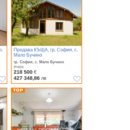
р.
Продава КЪЩА, гр. София, с.
Мало Бучино
гр. София, с. Мало Бучино
вчера
218 500
€
427 348,86
лв