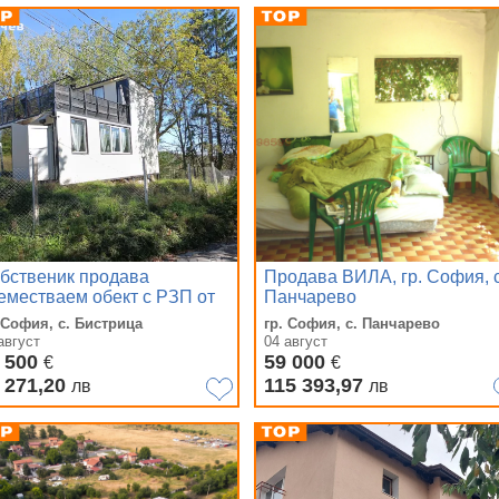
бственик продава
Продава ВИЛА, гр. София, с
еместваем обект с РЗП от
Панчарево
2 кв.м
 София, с. Бистрица
гр. София, с. Панчарево
август
04 август
 500
59 000
€
€
 271,20
115 393,97
лв
лв