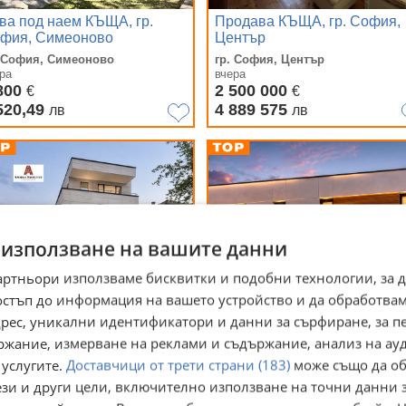
ва под наем КЪЩА, гр.
Продава КЪЩА, гр. София,
фия, Симеоново
Център
. София, Симеоново
гр. София, Център
ра
вчера
800
2 500 000
€
€
520,49
4 889 575
лв
лв
 използване на вашите данни
артньори използваме бисквитки и подобни технологии, за 
остъп до информация на вашето устройство и да обработва
адрес, уникални идентификатори и данни за сърфиране, за 
ржание, измерване на реклами и съдържание, анализ на ау
одава КЪЩА, гр. София,
Продава КЪЩА, гр. София, 
 услугите.
Доставчици от трети страни (183)
може също да об
яна
Герман
ези и други цели, включително използване на точни данни 
. София, Бояна
гр. София, с. Герман