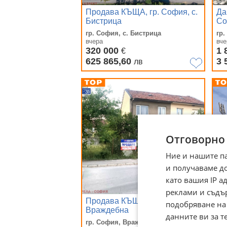
Продава КЪЩА, гр. София, с.
Да
Бистрица
Со
гр. София, с. Бистрица
гр
вчера
вче
320 000
1 
€
625 865,60
3 
лв
Отговорно
Ние и нашите п
и получаваме д
като вашия IP 
реклами и съдъ
Продава КЪЩА, гр. София,
Пр
подобряване на
Враждебна
Бо
данните ви за т
гр. София, Враждебна
гр