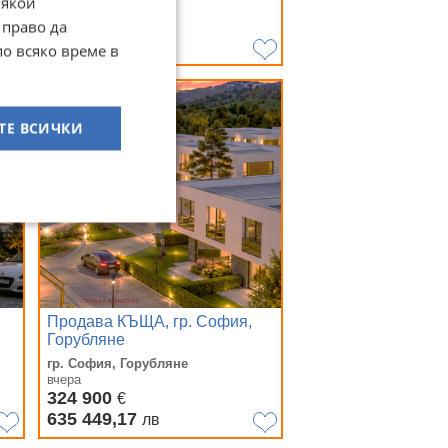
Някои
вчера
290 000
 право да
€
567 190,70
лв
по всяко време в
ТЕ ВСИЧКИ
Продава КЪЩА, гр. София,
Горубляне
гр. София, Горубляне
вчера
324 900
€
635 449,17
лв