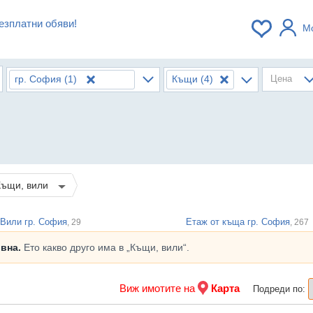
езплатни обяви!
М
гр. София
(1)
Къщи
(4)
Цена
Къщи, вили
Вили гр. София
Етаж от къща гр. София
, 29
, 267
ивна.
Ето какво друго има в „Къщи, вили“.
Виж имотите на
Карта
Подреди по: