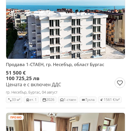
Продава 1-СТАЕН, гр. Несебър, област Бургас
51 500 €
100 725,25 лв
Цената е с включен ДДС
гр. Несебър, Бургас, 04 август
33 м²
ет. 1
2026
1-стаен
Тухла
1561 €/м²
ПРОМО