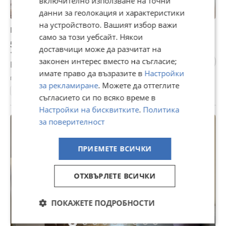
включително използване на точни
данни за геолокация и характеристики
на устройството. Вашият избор важи
Продава 1-СТАЕН, гр. Несебър, област Бургас
само за този уебсайт. Някои
58 900 €
доставчици може да разчитат на
115 198,39 лв
законен интерес вместо на съгласие;
Не се начислява ДДС
имате право да възразите в
Настройки
гр. Несебър, Бургас, 05 август
за рекламиране
. Можете да оттеглите
47 м²
ет. 3
2010
1-стаен
Тухла
1253 €/м²
съгласието си по всяко време в
Настройки на бисквитките
.
Политика
за поверителност
ПРОМО
ПРИЕМЕТЕ ВСИЧКИ
ОТХВЪРЛЕТЕ ВСИЧКИ
ПОКАЖЕТЕ ПОДРОБНОСТИ