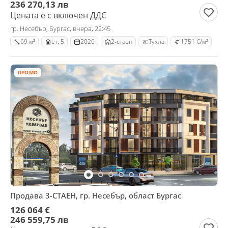
236 270,13 лв
Цената е с включен ДДС
гр. Несебър, Бургас, вчера, 22:45
69 м²
ет. 5
2026
2-стаен
Тухла
1751 €/м²
ПРОМО
Продава 3-СТАЕН, гр. Несебър, област Бургас
126 064 €
246 559,75 лв