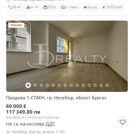
68 м²
ет. 4
2026
2-стаен
Тухла
1935 €/м²
ПРОМО
Продава 1-СТАЕН, гр. Несебър, област Бургас
60 000 €
117 349,80 лв
63 000 € | 123 217,29 лв
Не се начислява ДДС
гр. Несебър, Бургас, вчера, 11:01