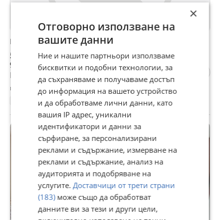
×
Отговорно използване на
вашите данни
Продава 4-СТАЕН, гр. Несебър, област Бургас
500 000 €
Ние и нашите партньори използваме
977 915 лв
бисквитки и подобни технологии, за
Не се начислява ДДС
да съхраняваме и получаваме достъп
гр. Несебър, Бургас, 05 август
до информация на вашето устройство
228 м²
ет. 3
2012
4-стаен
Тухла
2193 €/м²
и да обработваме лични данни, като
вашия IP адрес, уникални
идентификатори и данни за
ПРОМО
сърфиране, за персонализирани
реклами и съдържание, измерване на
реклами и съдържание, анализ на
аудиторията и подобряване на
услугите.
Доставчици от трети страни
(183)
може също да обработват
данните ви за тези и други цели,