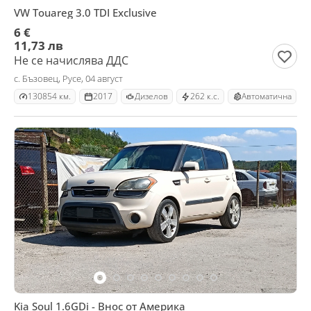
VW Touareg 3.0 TDI Exclusive
6 €
11,73 лв
Не се начислява ДДС
с. Бъзовец, Русе, 04 август
130854 км.
2017
Дизелов
262 к.с.
Автоматична
Kia Soul 1.6GDi - Внос от Америка