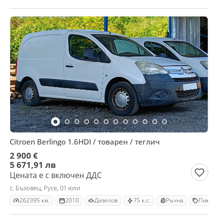
Citroen Berlingo 1.6HDI / товарен / теглич
2 900 €
5 671,91 лв
Цената е с включен ДДС
с. Бъзовец, Русе, 01 юли
262395 км.
2010
Дизелов
75 к.с.
Ръчна
Пикап