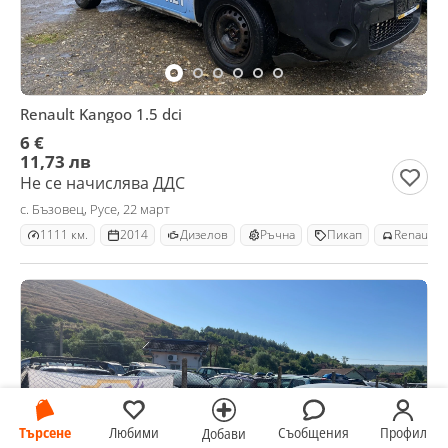
Renault Kangoo 1.5 dci
6 €
11,73 лв
Не се начислява ДДС
с. Бъзовец, Русе, 22 март
1111 км.
2014
Дизелов
Ръчна
Пикап
Renault K
Търсене
Любими
Съобщения
Профил
Добави