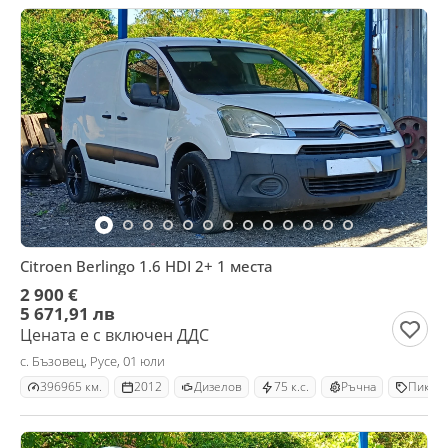
Citroen Berlingo 1.6 HDI 2+ 1 места
2 900 €
5 671,91 лв
Цената е с включен ДДС
с. Бъзовец, Русе, 01 юли
396965 км.
2012
Дизелов
75 к.с.
Ръчна
Пикап