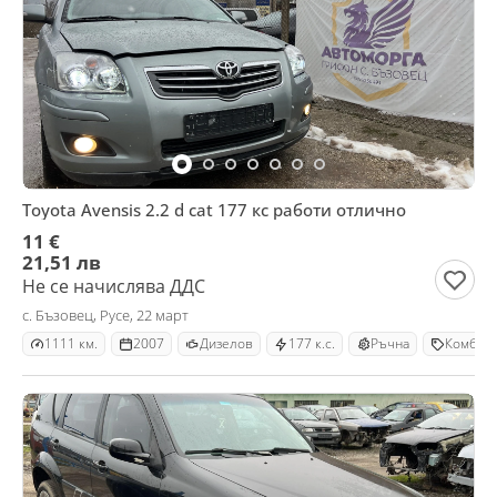
Toyota Avensis 2.2 d cat 177 кс работи отлично
11 €
21,51 лв
Не се начислява ДДС
с. Бъзовец, Русе, 22 март
1111 км.
2007
Дизелов
177 к.с.
Ръчна
Комби