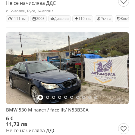
Не се начислява ДДС
с. Бъзовец, Русе, 24 април
1111 км.
2008
Дизелов
119 к.с.
Ръчна
Комби
BMW 530 M пакет / facelift/ N53B30A
6 €
11,73 лв
Не се начислява ДДС