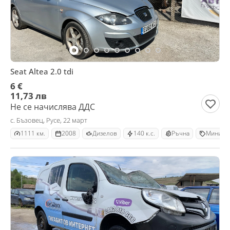
Seat Altea 2.0 tdi
6 €
11,73 лв
Не се начислява ДДС
с. Бъзовец, Русе, 22 март
1111 км.
2008
Дизелов
140 к.с.
Ръчна
Минива