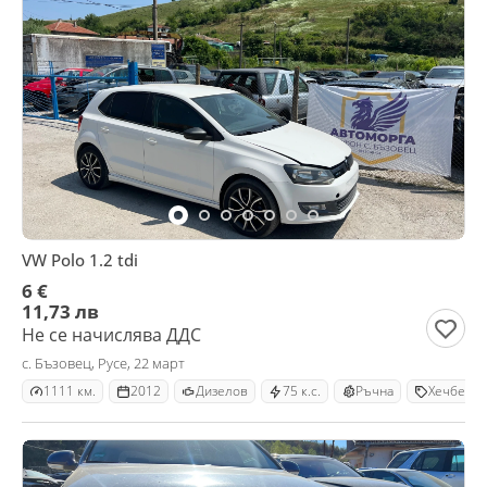
VW Polo 1.2 tdi
6 €
11,73 лв
Не се начислява ДДС
с. Бъзовец, Русе, 22 март
1111 км.
2012
Дизелов
75 к.с.
Ръчна
Хечбек