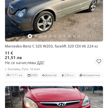
Mercedes-Benz C 320 W203, facelift 320 CDI V6 224 кс
11 €
21,51 лв
Не се начислява ДДС
с. Бъзовец, Русе, 16 юни
11111 км.
2006
Дизелов
224 к.с.
Автоматична