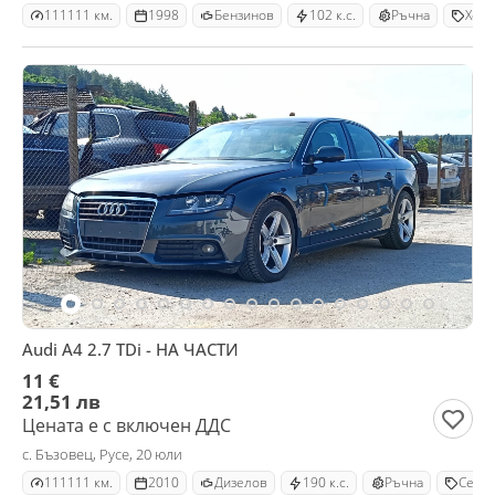
111111 км.
1998
Бензинов
102 к.с.
Ръчна
Хечб
Audi A4 2.7 TDi - НА ЧАСТИ
11 €
21,51 лв
Цената е с включен ДДС
с. Бъзовец, Русе, 20 юли
111111 км.
2010
Дизелов
190 к.с.
Ръчна
Седа