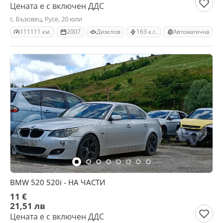
Цената е с включен ДДС
с. Бъзовец, Русе, 20 юли
111111 км.
2007
Дизелов
163 к.с.
Автоматична
BMW 520 520i - НА ЧАСТИ
11 €
21,51 лв
Цената е с включен ДДС