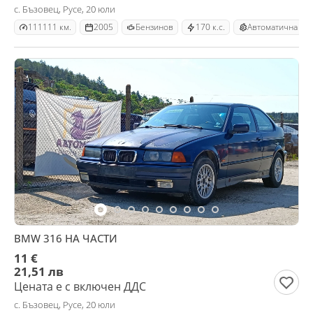
с. Бъзовец, Русе, 20 юли
111111 км.
2005
Бензинов
170 к.с.
Автоматична
BMW 316 НА ЧАСТИ
11 €
21,51 лв
Цената е с включен ДДС
с. Бъзовец, Русе, 20 юли