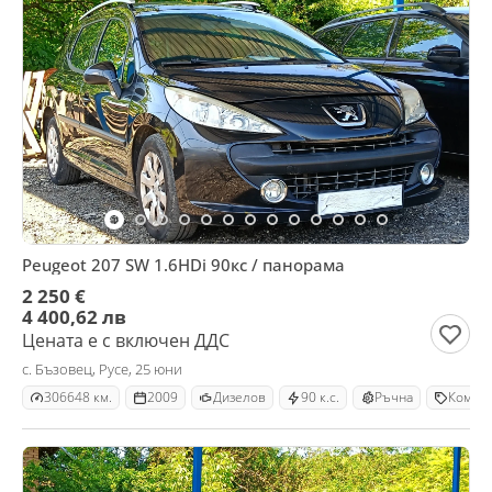
Peugeot 207 SW 1.6HDi 90кс / панорама
2 250 €
4 400,62 лв
Цената е с включен ДДС
с. Бъзовец, Русе, 25 юни
306648 км.
2009
Дизелов
90 к.с.
Ръчна
Комби