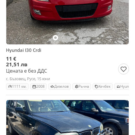
Hyundai I30 Crdi
11 €
21,51 лв
Цената е без ДДС
с. Бъзовец, Русе, 15 юни
1111 км.
2008
Дизелов
Ръчна
Хечбек
Hyundai 