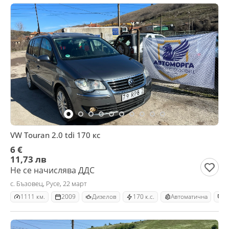
VW Touran 2.0 tdi 170 кс
6 €
11,73 лв
Не се начислява ДДС
с. Бъзовец, Русе, 22 март
1111 км.
2009
Дизелов
170 к.с.
Автоматична
М