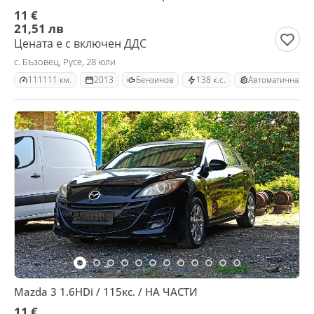
11 €
21,51 лв
Цената е с включен ДДС
с. Бъзовец, Русе, 28 юли
111111 км.
2013
Бензинов
138 к.с.
Автоматична
Mazda 3 1.6HDi / 115кс. / НА ЧАСТИ
11 €