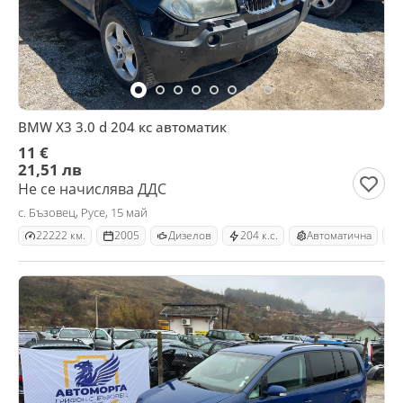
BMW X3 3.0 d 204 кс автоматик
11 €
21,51 лв
Не се начислява ДДС
с. Бъзовец, Русе, 15 май
22222 км.
2005
Дизелов
204 к.с.
Автоматична