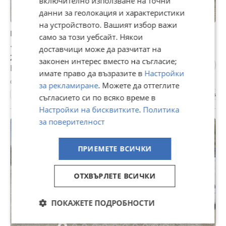
включително използване на точни
данни за геолокация и характеристики
на устройството. Вашият избор важи
Ford S-Max 2.0 tdci
само за този уебсайт. Някои
11 €
доставчици може да разчитат на
21,51 лв
законен интерес вместо на съгласие;
Не се начислява ДДС
имате право да възразите в
Настройки
с. Бъзовец, Русе, 24 април
за рекламиране
. Можете да оттеглите
1111 км.
2007
Дизелов
140 к.с.
Ръчна
Минива
съгласието си по всяко време в
Настройки на бисквитките
.
Политика
за поверителност
ПРИЕМЕТЕ ВСИЧКИ
ОТХВЪРЛЕТЕ ВСИЧКИ
ПОКАЖЕТЕ ПОДРОБНОСТИ