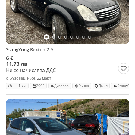
SsangYong Rexton 2.9
6 €
11,73 лв
Не се начислява ДДС
с. Бъзовец, Русе, 22 март
1111 км.
2005
Дизелов
Ръчна
Джип
SsangYong