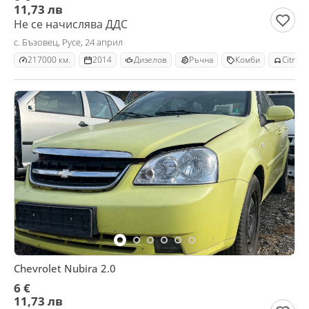
11,73 лв
Не се начислява ДДС
с. Бъзовец, Русе, 24 април
217000 км.
2014
Дизелов
Ръчна
Комби
Citroe
Chevrolet Nubira 2.0
6 €
11,73 лв