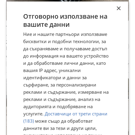
×
Отговорно използване на
вашите данни
Toyota Rav4 2.2 D-4D с код на мотора 2AD-FTV
Ние и нашите партньори използваме
11 €
21,51 лв
бисквитки и подобни технологии, за
Не се начислява ДДС
да съхраняваме и получаваме достъп
до информация на вашето устройство
с. Бъзовец, Русе, 24 април
и да обработваме лични данни, като
1111 км.
2014
Дизелов
150 к.с.
Ръчна
Джип
вашия IP адрес, уникални
идентификатори и данни за
сърфиране, за персонализирани
реклами и съдържание, измерване на
реклами и съдържание, анализ на
аудиторията и подобряване на
услугите.
Доставчици от трети страни
(183)
може също да обработват
данните ви за тези и други цели,