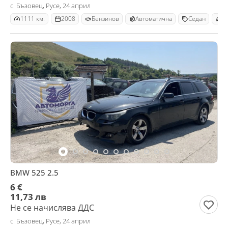
с. Бъзовец, Русе, 24 април
1111 км.
2008
Бензинов
Автоматична
Седан
B
BMW 525 2.5
6 €
11,73 лв
Не се начислява ДДС
с. Бъзовец, Русе, 24 април