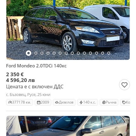
Ford Mondeo 2.0TDCi 140кс
2 350 €
4 596,20 лв
Цената е с включен ДДС
с. Бъзовец, Русе, 25 юни
377178 км.
2009
Дизелов
140 к.с.
Ръчна
Комб