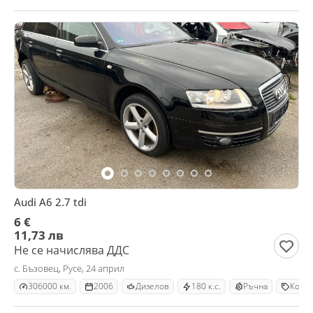
Audi A6 2.7 tdi
6 €
11,73 лв
Не се начислява ДДС
с. Бъзовец, Русе, 24 април
306000 км.
2006
Дизелов
180 к.с.
Ръчна
Комб