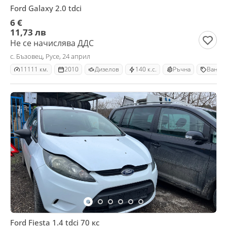
Ford Galaxy 2.0 tdci
6 €
11,73 лв
Не се начислява ДДС
с. Бъзовец, Русе, 24 април
11111 км.
2010
Дизелов
140 к.с.
Ръчна
Ван
Ford Fiesta 1.4 tdci 70 кс