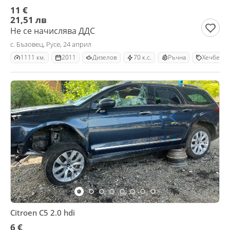
11 €
21,51 лв
Не се начислява ДДС
с. Бъзовец, Русе, 24 април
1111 км.
2011
Дизелов
70 к.с.
Ръчна
Хечбек
Citroen C5 2.0 hdi
6 €