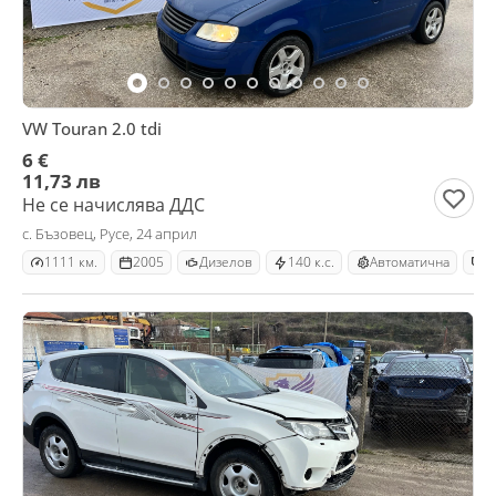
VW Touran 2.0 tdi
6 €
11,73 лв
Не се начислява ДДС
с. Бъзовец, Русе, 24 април
1111 км.
2005
Дизелов
140 к.с.
Автоматична
М