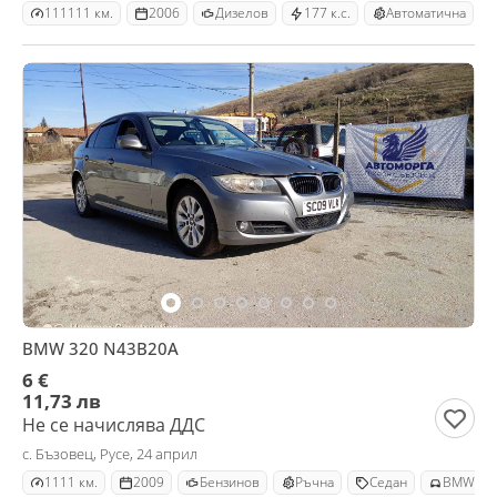
111111 км.
2006
Дизелов
177 к.с.
Автоматична
BMW 320 N43B20A
6 €
11,73 лв
Не се начислява ДДС
с. Бъзовец, Русе, 24 април
1111 км.
2009
Бензинов
Ръчна
Седан
BMW 32