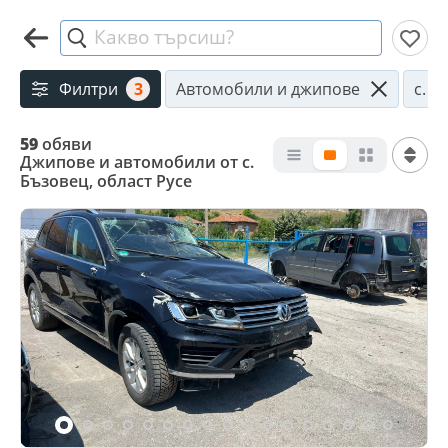
Какво търсиш?
Филтри
3
Автомобили и джипове
с. Б
59
обяви
Джипове и автомобили от с.
Бъзовец, област Русе