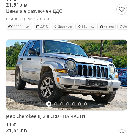
21,51 лв
Цената е с включен ДДС
с. Бъзовец, Русе, 20 юли
111111 км.
2010
Дизелов
115 к.с.
Ръчна
Хечб
Jeep Cherokee KJ 2.8 CRD - НА ЧАСТИ
11 €
21,51 лв